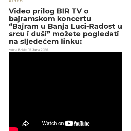
VIDEO
Video prilog BIR TV o
bajramskom koncertu
“Bajram u Banja Luci-Radost u
srcu i duši” možete pogledati
na sljedećem linku:
Adna Brkić
,
15. Juna 2026.