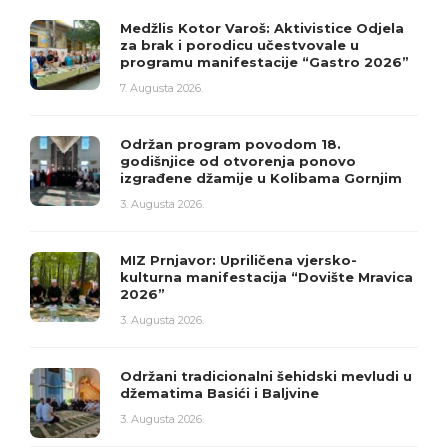
Medžlis Kotor Varoš: Aktivistice Odjela
za brak i porodicu učestvovale u
programu manifestacije “Gastro 2026”
7. Augusta 2026.
Održan program povodom 18.
godišnjice od otvorenja ponovo
izgrađene džamije u Kolibama Gornjim
3. Augusta 2026.
MIZ Prnjavor: Upriličena vjersko-
kulturna manifestacija “Dovište Mravica
2026”
3. Augusta 2026.
Održani tradicionalni šehidski mevludi u
džematima Basići i Baljvine
3. Augusta 2026.