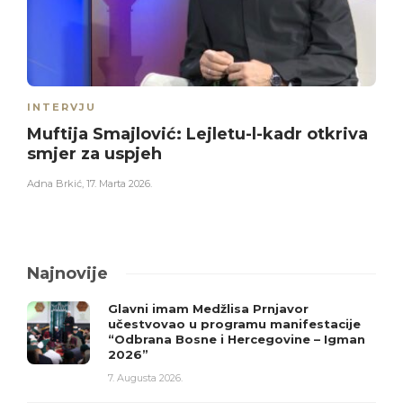
INTERVJU
Muftija Smajlović: Lejletu-l-kadr otkriva
smjer za uspjeh
Adna Brkić
,
17. Marta 2026.
Najnovije
Glavni imam Medžlisa Prnjavor
učestvovao u programu manifestacije
“Odbrana Bosne i Hercegovine – Igman
2026”
7. Augusta 2026.