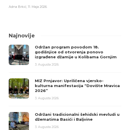
Adna Brkić
,
11. Maja 2026.
Najnovije
Održan program povodom 18.
godišnjice od otvorenja ponovo
izgrađene džamije u Kolibama Gornjim
3. Augusta 2026.
MIZ Prnjavor: Upriličena vjersko-
kulturna manifestacija “Dovište Mravica
2026”
3. Augusta 2026.
Održani tradicionalni šehidski mevludi u
džematima Basići i Baljvine
3. Augusta 2026.