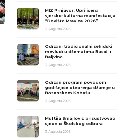
MIZ Prnjavor: Upriličena
vjersko-kulturna manifestacija
“Dovište Mravica 2026”
3. Augusta 2026.
Održani tradicionalni šehidski
mevludi u džematima Basići i
Baljvine
3. Augusta 2026.
Održan program povodom
godišnjice otvorenja džamije u
Bosanskom Kobašu
3. Augusta 2026.
Muftija Smajlović prisustvovao
sjednici Školskog odbora
3. Augusta 2026.