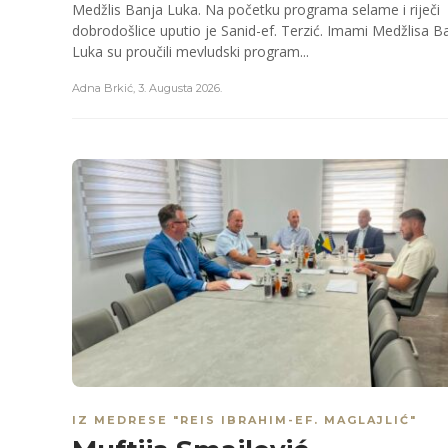
Medžlis Banja Luka. Na početku programa selame i riječi
dobrodošlice uputio je Sanid-ef. Terzić. Imami Medžlisa B
Luka su proučili mevludski program...
Adna Brkić
,
3. Augusta 2026.
IZ MEDRESE "REIS IBRAHIM-EF. MAGLAJLIĆ"