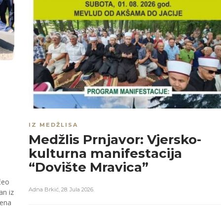
IZ MEDŽLISA
Medžlis Prnjavor: Vjersko-
kulturna manifestacija
“Dovište Mravica”
čeo
Adna Brkić
,
28. Jula 2026.
an iz
čena