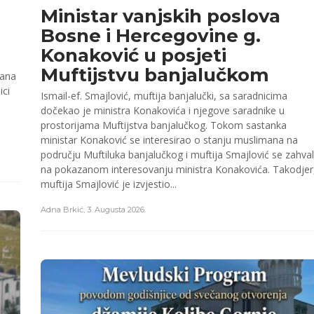
Ministar vanjskih poslova
Bosne i Hercegovine g.
Konaković u posjeti
Muftijstvu banjalučkom
žana
ici
Ismail-ef. Smajlović, muftija banjalučki, sa saradnicima
dočekao je ministra Konakovića i njegove saradnike u
prostorijama Muftijstva banjalučkog. Tokom sastanka
ministar Konaković se interesirao o stanju muslimana na
području Muftiluka banjalučkog i muftija Smajlović se zahval
na pokazanom interesovanju ministra Konakovića. Takodjer
muftija Smajlović je izvjestio...
Adna Brkić
,
3. Augusta 2026.