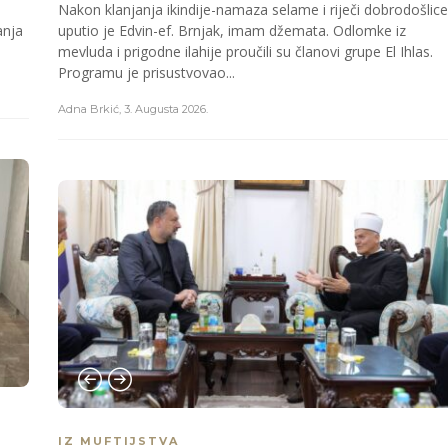
Nakon klanjanja ikindije-namaza selame i riječi dobrodošlice
uputio je Edvin-ef. Brnjak, imam džemata. Odlomke iz
anja
mevluda i prigodne ilahije proučili su članovi grupe El Ihlas.
Programu je prisustvovao...
Adna Brkić
,
3. Augusta 2026.
IZ MUFTIJSTVA