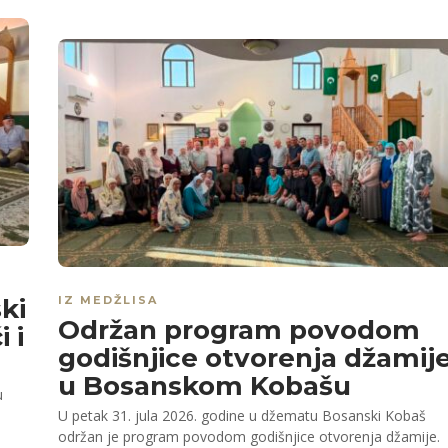
IZ MEDŽLISA
ki
Održan program povodom
 i
godišnjice otvorenja džamij
u Bosanskom Kobašu
u
U petak 31. jula 2026. godine u džematu Bosanski Kobaš
,
održan je program povodom godišnjice otvorenja džamije.