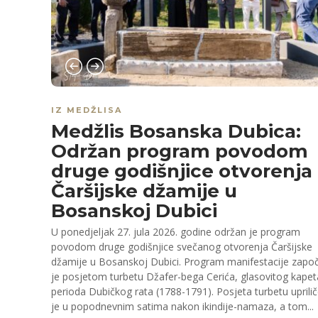
IZ MEDŽLISA
Medžlis Bosanska Dubica:
Održan program povodom
druge godišnjice otvorenja
Čaršijske džamije u
Bosanskoj Dubici
U ponedjeljak 27. jula 2026. godine održan je program
povodom druge godišnjice svečanog otvorenja Čaršijske
džamije u Bosanskoj Dubici. Program manifestacije zapo
je posjetom turbetu Džafer-bega Cerića, glasovitog kapet
perioda Dubičkog rata (1788-1791). Posjeta turbetu uprili
je u popodnevnim satima nakon ikindije-namaza, a tom...