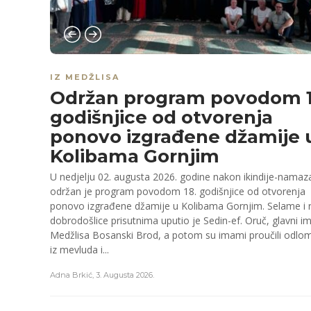
IZ MEDŽLISA
Održan program povodom 1
godišnjice od otvorenja
ponovo izgrađene džamije 
Kolibama Gornjim
U nedjelju 02. augusta 2026. godine nakon ikindije-namaz
održan je program povodom 18. godišnjice od otvorenja
ponovo izgrađene džamije u Kolibama Gornjim. Selame i ri
dobrodošlice prisutnima uputio je Sedin-ef. Oruč, glavni 
Medžlisa Bosanski Brod, a potom su imami proučili odlo
iz mevluda i...
Adna Brkić
,
3. Augusta 2026.