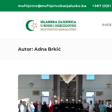
muftijstvo@muftijstvobanjalucko.ba
+387 (0)51
POČE
Autor:
Adna Brkić