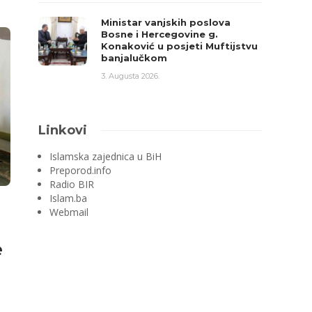
Ministar vanjskih poslova
Bosne i Hercegovine g.
Konaković u posjeti Muftijstvu
banjalučkom
3. Augusta 2026.
Linkovi
Islamska zajednica u BiH
Preporod.info
Radio BIR
Islam.ba
Webmail
e