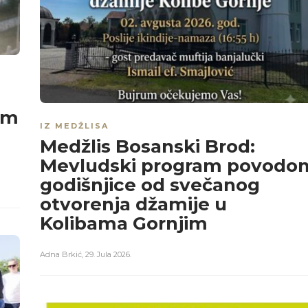
om
IZ MEDŽLISA
Medžlis Bosanski Brod:
Mevludski program povodo
godišnjice od svečanog
otvorenja džamije u
Kolibama Gornjim
Adna Brkić
,
29. Jula 2026.