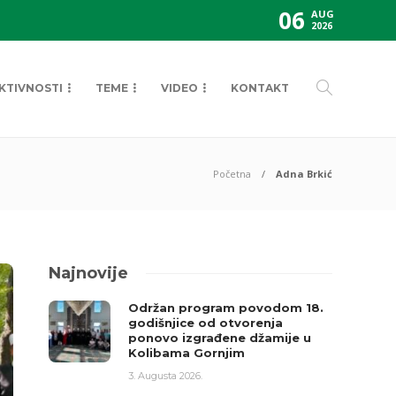
06
AUG
2026
KTIVNOSTI
TEME
VIDEO
KONTAKT
Početna
Adna Brkić
Najnovije
Održan program povodom 18.
godišnjice od otvorenja
ponovo izgrađene džamije u
Kolibama Gornjim
3. Augusta 2026.