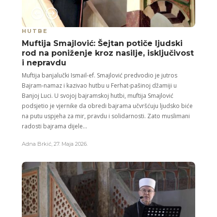
HUTBE
Muftija Smajlović: Šejtan potiče ljudski
rod na poniženje kroz nasilje, isključivost
i nepravdu
Muftija banjalučki Ismail-ef. Smajlović predvodio je jutros
Bajram-namaz i kazivao hutbu u Ferhat-pašinoj džamiji u
Banjoj Luci. U svojoj bajramskoj hutbi, muftija Smajlović
podsjetio je vjernike da obredi bajrama učvršćuju ljudsko biće
na putu uspjeha za mir, pravdu i solidarnosti. Zato muslimani
radosti bajrama dijele...
Adna Brkić
,
27. Maja 2026.