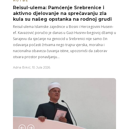
HUTBE
Reisul-ulema: Pamćenje Srebrenice i
aktivno djelovanje na sprečavanju zla
kula su našeg opstanka na rodnoj grudi
Reisul-ulema Islamske zajednice u Bosni i Hercegovini Husein-
ef. Kavazović poručio je danas u Gazi Husrev-begovoj džamiji u
Sarajevu da sjećanje na genocid u Srebrenici nije samo čin
odavanja počasti žrtvama nego trajna vjerska, moralna i
nacionalna obaveza čuvanja istine, upozorivši da zaborav
otvara prostor ponavljanju...
Adna Brkić
,
10. Jula 2026.