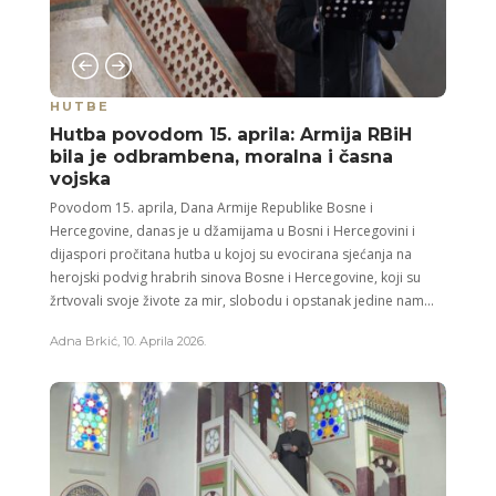
HUTBE
Hutba povodom 15. aprila: Armija RBiH
bila je odbrambena, moralna i časna
vojska
Povodom 15. aprila, Dana Armije Republike Bosne i
Hercegovine, danas je u džamijama u Bosni i Hercegovini i
dijaspori pročitana hutba u kojoj su evocirana sjećanja na
herojski podvig hrabrih sinova Bosne i Hercegovine, koji su
žrtvovali svoje živote za mir, slobodu i opstanak jedine nam...
Adna Brkić
,
10. Aprila 2026.