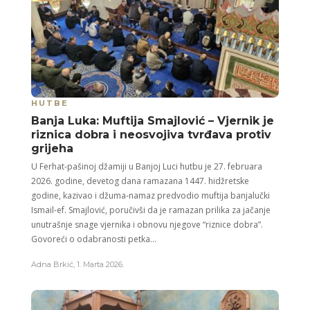
HUTBE
Banja Luka: Muftija Smajlović – Vjernik je
riznica dobra i neosvojiva tvrđava protiv
grijeha
U Ferhat-pašinoj džamiji u Banjoj Luci hutbu je 27. februara
2026. godine, devetog dana ramazana 1447. hidžretske
godine, kazivao i džuma-namaz predvodio muftija banjalučki
Ismail-ef. Smajlović, poručivši da je ramazan prilika za jačanje
unutrašnje snage vjernika i obnovu njegove “riznice dobra”.
Govoreći o odabranosti petka...
Adna Brkić
,
1. Marta 2026.