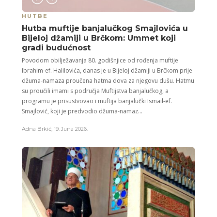
HUTBE
Hutba muftije banjalučkog Smajlovića u
Bijeloj džamiji u Brčkom: Ummet koji
gradi budućnost
Povodom obilježavanja 80. godišnjice od rođenja muftije
Ibrahim-ef. Halilovića, danas je u Bijeloj džamiji u Brčkom prije
džuma-namaza proučena hatma dova za njegovu dušu. Hatmu
su proučili imami s područja Muftijstva banjalučkog, a
programu je prisustvovao i muftija banjalučki Ismail-ef.
Smajlović, koji je predvodio džuma-namaz...
Adna Brkić
,
19. Juna 2026.