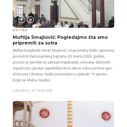
HUTBE
Muftija Smajlović: Pogledajmo šta smo
pripremili za sutra
Muftija banjalučki Ismail Smajlović u bajramskoj hutbi, upućenoj
povodom Ramazanskog bajrama 20. marta 2026. godine,
pozvao je vjernike na samopreispitivanje, očuvanje duhovnih
vrijednosti i jačanje zajedništva kroz iskren odnos prema vjeri,
domovini i društvu. Hutbu prenosimo u cijelosti: “O vjernici,
bojte se Allaha i budite...
Adna Brkić
,
20. Marta 2026.