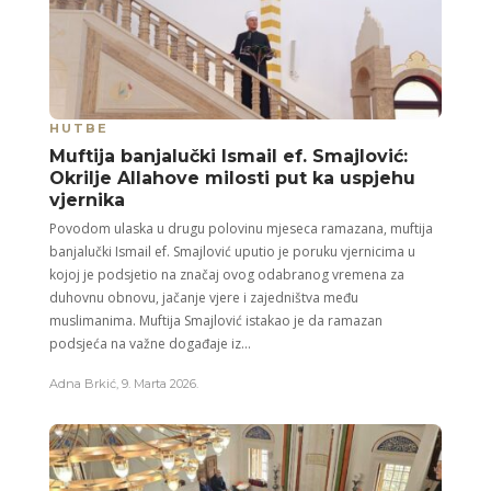
HUTBE
Muftija banjalučki Ismail ef. Smajlović:
Okrilje Allahove milosti put ka uspjehu
vjernika
Povodom ulaska u drugu polovinu mjeseca ramazana, muftija
banjalučki Ismail ef. Smajlović uputio je poruku vjernicima u
kojoj je podsjetio na značaj ovog odabranog vremena za
duhovnu obnovu, jačanje vjere i zajedništva među
muslimanima. Muftija Smajlović istakao je da ramazan
podsjeća na važne događaje iz...
Adna Brkić
,
9. Marta 2026.