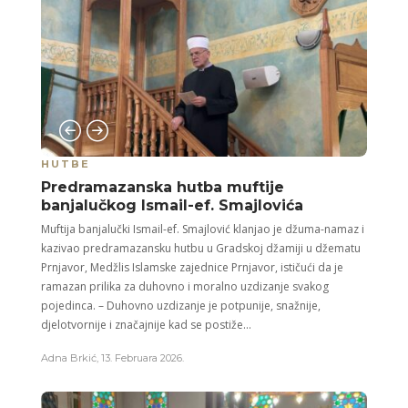
HUTBE
Predramazanska hutba muftije
banjalučkog Ismail-ef. Smajlovića
Muftija banjalučki Ismail-ef. Smajlović klanjao je džuma-namaz i
kazivao predramazansku hutbu u Gradskoj džamiji u džematu
Prnjavor, Medžlis Islamske zajednice Prnjavor, ističući da je
ramazan prilika za duhovno i moralno uzdizanje svakog
pojedinca. – Duhovno uzdizanje je potpunije, snažnije,
djelotvornije i značajnije kad se postiže...
Adna Brkić
,
13. Februara 2026.