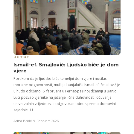
HUTBE
Ismail-ef. Smajlović: Ljudsko biće je dom
vjere
Porukom da je ljudsko biće temeljni dom vjere i nosilac
moralne odgovornosti, muftija banjalučki Ismail-ef. Smajlović je
u hutbi održanoj 6. februara u Ferhat-pašinoj džamiji u Banjoj
Luci pozvao vjernike na jačanje lične duhovnosti, očuvanje
univerzalnih vrijednosti i odgovoran odnos prema domovini i
zajednici. U...
Adna Brkić
,
9. Februara 2026.