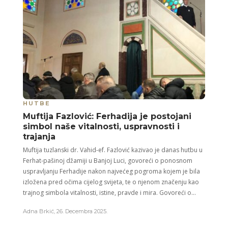
HUTBE
Muftija Fazlović: Ferhadija je postojani
simbol naše vitalnosti, uspravnosti i
trajanja
Muftija tuzlanski dr. Vahid-ef. Fazlović kazivao je danas hutbu u
Ferhat-pašinoj džamiji u Banjoj Luci, govoreći o ponosnom
uspravljanju Ferhadije nakon najvećeg pogroma kojem je bila
izložena pred očima cijelog svijeta, te o njenom značenju kao
trajnog simbola vitalnosti, istine, pravde i mira. Govoreći o...
Adna Brkić
,
26. Decembra 2025.