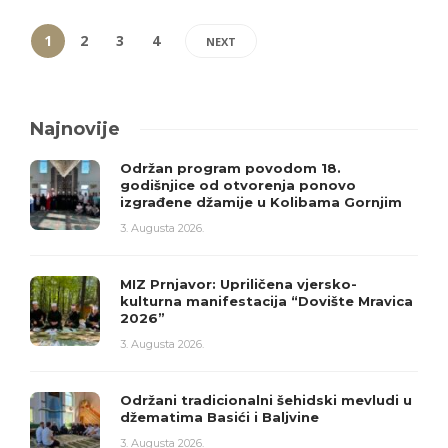
1
2
3
4
NEXT
Najnovije
Održan program povodom 18.
godišnjice od otvorenja ponovo
izgrađene džamije u Kolibama Gornjim
3. Augusta 2026.
MIZ Prnjavor: Upriličena vjersko-
kulturna manifestacija “Dovište Mravica
2026”
3. Augusta 2026.
Održani tradicionalni šehidski mevludi u
džematima Basići i Baljvine
3. Augusta 2026.