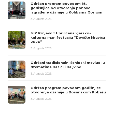
Održan program povodom 18.
godišnjice od otvorenja ponovo
izgrađene džamije u Kolibama Gornjim
3. Augusta 2026.
MIZ Prnjavor: Upriličena vjersko-
kulturna manifestacija “Dovište Mravica
2026”
3. Augusta 2026.
Održani tradicionalni šehidski mevludi u
džematima Basići i Baljvine
3. Augusta 2026.
Održan program povodom godišnjice
otvorenja džamije u Bosanskom Kobašu
3. Augusta 2026.