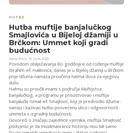
HUTBE
Hutba muftije banjalučkog
Smajlovića u Bijeloj džamiji u
Brčkom: Ummet koji gradi
budućnost
Adna Brkić
,
19. Juna 2026.
Povodom obilježavanja 80. godišnjice od rođenja muftije
Ibrahim-ef. Halilovića, danas je u Bijeloj džamiji u Brčkom
prije džuma-namaza proučena hatma dova za njegovu
dušu.
Hatmu su proučili imami s područja Muftijstva
banjalučkog, a programu je prisustvovao i muftija
banjalučki Ismail-ef. Smajlović, koji je predvodio džuma-
namaz i kazivao hutbu posvećenu ulozi i odgovornosti
ummeta u izgradnji budućnosti.
Govoreći o značaju zajednice vjernika, muftija Smajlović
podsjetio je da muslimani kroz historiju nisu bili samo
čuvari vjerskih vrijednosti nego i aktivni sudionici