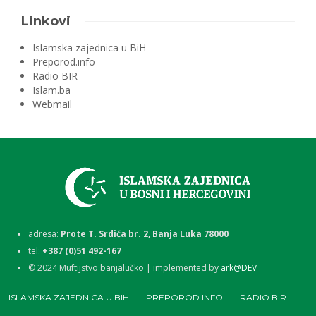
Linkovi
Islamska zajednica u BiH
Preporod.info
Radio BIR
Islam.ba
Webmail
adresa:
Prote T. Srdića br. 2, Banja Luka 78000
tel:
+387 (0)51 492-167
©
2024
Muftijstvo banjalučko | implemented by
ark@DEV
ISLAMSKA ZAJEDNICA U BIH
PREPOROD.INFO
RADIO BIR