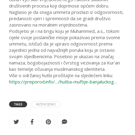
društvenih procesa koji doprinose općem dobru.
Naglasio je da snaga ummeta proizlazi iz odgovornosti,
predanosti vjeri i spremnosti da se gradi društvo
zasnovano na moralnim vrijednostima.
Podsjetio je i na brigu koju je Muhammed, a.s., tokom
cijele svoje poslaničke misije pokazivao prema svome
ummetu, ističući da je upravo odgovornost prema
zajednici jedna od najvažnijih poruka koju je ostavio
svojim sljedbenicima. Posebno je ukazao na značaj
namaza, bogobojaznosti i čvrstog vezivanja za Kur’an
kao temelje očuvanja muslimanskog identiteta.
Više o održanoj hutbi pročitajte na sljedećem linku:
https://preporod.info/…/hutba-muftije-banjaluckog…
TAGS
#IZDVOJENO