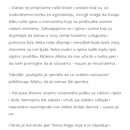
– Danas se prisjećamo naše braće i sestara koji su, uz
svakodnevnu borbu za egzistenciju, smogli snage da čuvaju
žišku naše vjere u vremenima koja su prethodila ovome
našem vremenu. Zahvaljujemo se i njima i svima koji su
doprinijeli da danas u ovoj zemlji hodamo uzdignuta i
ponosna čela. Neka naše džamije i mesdžidi budu kuće mira,
otvorene za sve ljude. Neka svako u njima nađe toplu riječ,
utjehu i podršku. Molimo Allaha da nas učvrsti u našoj vjeri i
da nam pomogne da je očuvamo – kazao je reisul-ulema.
Također, podsjetio je vjernike da se svakim namazom
približavaju Allahu, da je namaz štit vjernika.
– Pet puta dnevno imamo izvanrednu priliku za odmor i tijela
i duše. Nemojmo biti sebični i oholi, pa olahko odbijati i
nepravilno razumijevati ove obilne Božije darove – izjavio je
on.
Citirao je kur’anski ajet “
Kazuj Knjigu koja ti se objavljuje i