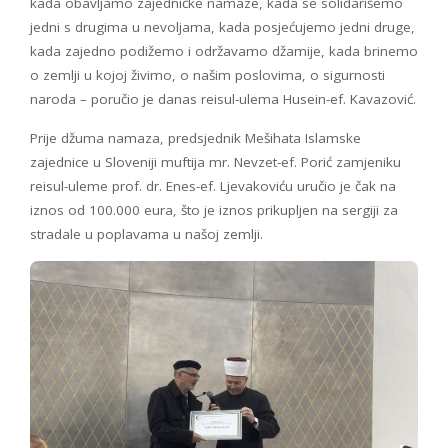
kada obavljamo zajedničke namaze, kada se solidarišemo
jedni s drugima u nevoljama, kada posjećujemo jedni druge,
kada zajedno podižemo i održavamo džamije, kada brinemo
o zemlji u kojoj živimo, o našim poslovima, o sigurnosti
naroda – poručio je danas reisul-ulema Husein-ef. Kavazović.
Prije džuma namaza, predsjednik Mešihata Islamske
zajednice u Sloveniji muftija mr. Nevzet-ef. Porić zamjeniku
reisul-uleme prof. dr. Enes-ef. Ljevakoviću uručio je čak na
iznos od 100.000 eura, što je iznos prikupljen na sergiji za
stradale u poplavama u našoj zemlji.