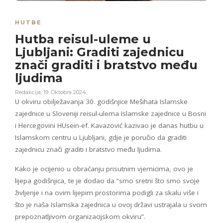
HUTBE
Hutba reisul-uleme u
Ljubljani: Graditi zajednicu
znači graditi i bratstvo među
ljudima
Redakcija
,
19. Oktobra 2024.
U okviru obilježavanja 30. godišnjice Mešihata Islamske
zajednice u Sloveniji reisul-ulema Islamske zajednice u Bosni
i Hercegovini HUsein-ef. Kavazović kazivao je danas hutbu u
Islamskom centru u Ljubljani, gdje je poručio da graditi
zajednicu znači graditi i bratstvo među ljudima.
Kako je ocijenio u obraćanju prisutnim vjernicima, ovo je
lijepa godišnjica, te je dodao da “smo sretni što smo svoje
življenje i na ovim lijepim prostorima podigli za skalu više i
što je naša Islamska zajednica u ovoj državi ustrajala u svom
prepoznatljivom organizacijskom okviru”.