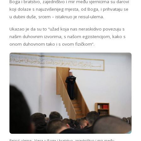
Boga i bratstvo, zajedništvo i mir među vjernicima su darovi
koji dolaze s najuzvišenijeg mjesta, od Boga, i prihvataju se
u dubini duše, srcem – istaknuo je reisul-ulema.
Ukazao je da su to “užad koja nas neraskidivo povezuju s
našim duhovnim izvorima, s našom egzistencijom, kako s
onom duhovnom tako i s ovom fizičkom”.
Reisul-ulema:. Vjera u Boga i bratstvo, zajedništvo i mir među