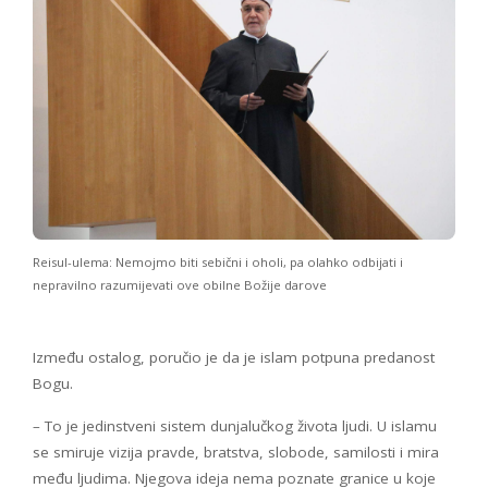
Reisul-ulema: Nemojmo biti sebični i oholi, pa olahko odbijati i
nepravilno razumijevati ove obilne Božije darove
Između ostalog, poručio je da je islam potpuna predanost
Bogu.
– To je jedinstveni sistem dunjalučkog života ljudi. U islamu
se smiruje vizija pravde, bratstva, slobode, samilosti i mira
među ljudima. Njegova ideja nema poznate granice u koje