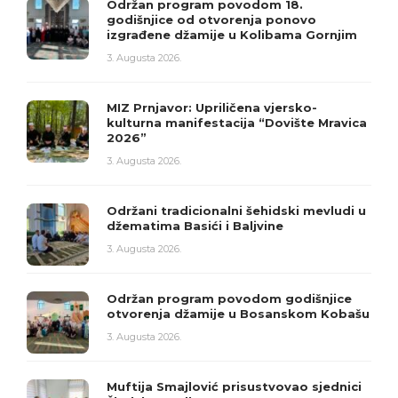
Održan program povodom 18.
godišnjice od otvorenja ponovo
izgrađene džamije u Kolibama Gornjim
3. Augusta 2026.
MIZ Prnjavor: Upriličena vjersko-
kulturna manifestacija “Dovište Mravica
2026”
3. Augusta 2026.
Održani tradicionalni šehidski mevludi u
džematima Basići i Baljvine
3. Augusta 2026.
Održan program povodom godišnjice
otvorenja džamije u Bosanskom Kobašu
3. Augusta 2026.
Muftija Smajlović prisustvovao sjednici