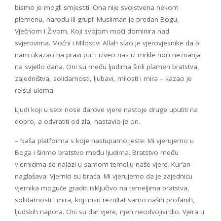
bismo je mogli smjestiti. Ona nije svojstvena nekom
plemenu, narodu ili grupi. Musliman je predan Bogu,
Vječnom i Živom, Koji svojom moći dominira nad
svjetovima. Moćni i Milostivi Allah slao je vjerovjesnike da bi
nam ukazao na pravi put i izveo nas iz mrkle noći neznanja
na svjetlo dana. Oni su među ljudima širili plamen bratstva,
zajedništva, solidarnosti, ljubavi, milosti i mira – kazao je
reisul-ulema.
Ljudi koji u sebi nose darove vjere nastoje druge uputiti na
dobro, a odvratiti od zla, nastavio je on.
– Naša platforma s koje nastupamo jeste: Mi vjerujemo u
Boga i širimo bratstvo među ljudima. Bratstvo među
vjernicima se nalazi u samom temelju naše vjere. Kur’an
naglašava: Vjernici su braća. Mi vjerujemo da je zajednicu
vjernika moguće graditi isključivo na temeljima bratstva,
solidarnosti i mira, koji nisu rezultat samo naših profanih,
ljudskih napora. Oni su dar vjere, njen neodvojivi dio. Vjera u