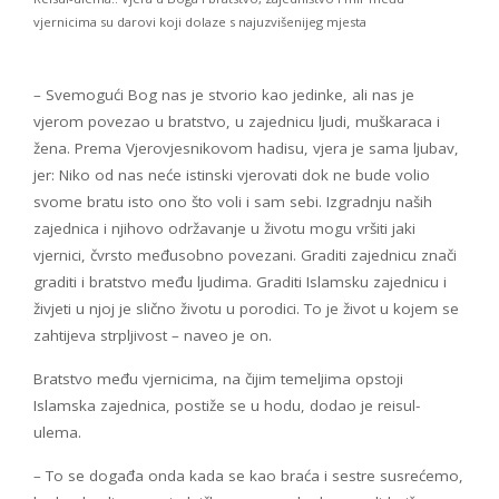
vjernicima su darovi koji dolaze s najuzvišenijeg mjesta
– Svemogući Bog nas je stvorio kao jedinke, ali nas je
vjerom povezao u bratstvo, u zajednicu ljudi, muškaraca i
žena. Prema Vjerovjesnikovom hadisu, vjera je sama ljubav,
jer: Niko od nas neće istinski vjerovati dok ne bude volio
svome bratu isto ono što voli i sam sebi. Izgradnju naših
zajednica i njihovo održavanje u životu mogu vršiti jaki
vjernici, čvrsto međusobno povezani. Graditi zajednicu znači
graditi i bratstvo među ljudima. Graditi Islamsku zajednicu i
živjeti u njoj je slično životu u porodici. To je život u kojem se
zahtijeva strpljivost – naveo je on.
Bratstvo među vjernicima, na čijim temeljima opstoji
Islamska zajednica, postiže se u hodu, dodao je reisul-
ulema.
– To se događa onda kada se kao braća i sestre susrećemo,