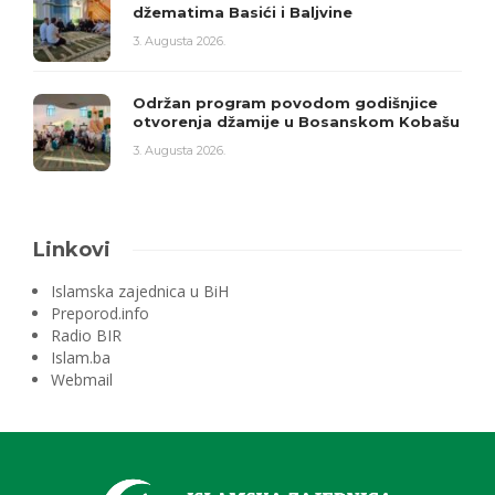
džematima Basići i Baljvine
3. Augusta 2026.
Održan program povodom godišnjice
otvorenja džamije u Bosanskom Kobašu
3. Augusta 2026.
Linkovi
Islamska zajednica u BiH
Preporod.info
Radio BIR
Islam.ba
Webmail