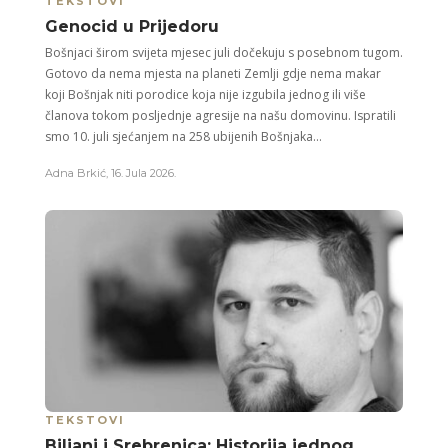
TEKSTOVI
Genocid u Prijedoru
Bošnjaci širom svijeta mjesec juli dočekuju s posebnom tugom.
Gotovo da nema mjesta na planeti Zemlji gdje nema makar
koji Bošnjak niti porodice koja nije izgubila jednog ili više
članova tokom posljednje agresije na našu domovinu. Ispratili
smo 10. juli sjećanjem na 258 ubijenih Bošnjaka...
Adna Brkić
,
16. Jula 2026.
TEKSTOVI
Biljani i Srebrenica: Historija jednog