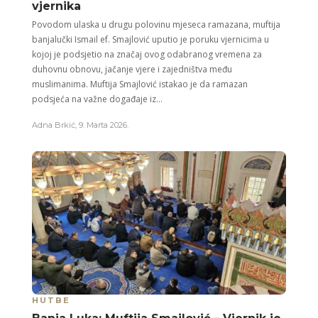
vjernika
Povodom ulaska u drugu polovinu mjeseca ramazana, muftija
banjalučki Ismail ef. Smajlović uputio je poruku vjernicima u
kojoj je podsjetio na značaj ovog odabranog vremena za
duhovnu obnovu, jačanje vjere i zajedništva među
muslimanima. Muftija Smajlović istakao je da ramazan
podsjeća na važne događaje iz...
Adna Brkić
,
9. Marta 2026.
HUTBE