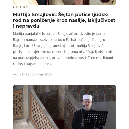
HUTBE
Muftija Smajlović: Šejtan potiče ljudski
rod na poniženje kroz nasilje, isključivost
i nepravdu
Muftija banjalučki Ismail-ef. Smajlović predvodio je jutros
Bajram-namaz i kazivao hutbu u Ferhat-pašinoj džamiji u
Banjoj Luci. U svojoj bajramskoj hutbi, muftija Smajlović
podsjetio je vjernike da obredi bajrama učvršćuju ljudsko biće
na putu uspjeha za mir, pravdu i solidarnosti. Zato muslimani
radosti bajrama dijele...
Adna Brkić
,
27. Maja 2026.