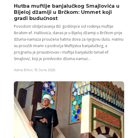
Hutba muftije banjalučkog Smajlovića u
Bijeloj džamiji u Brčkom: Ummet koji
gradi budućnost
Povodom obilježavanja 80. godišnjice od rođenja muftije
Ibrahim-ef. Halilovića, danas je u Bijeloj džamiji u Brčkom prije
džuma-namaza proučena hatma dova za njegovu dušu. Hatmu
su proučili imami s područja Muftijstva banjalučkog, a
programu je prisustvovao i muftija banjalučki Ismail-ef.
Smajlović, koji je predvodio džuma-namaz...
Adna Brkić
,
19. Juna 2026.