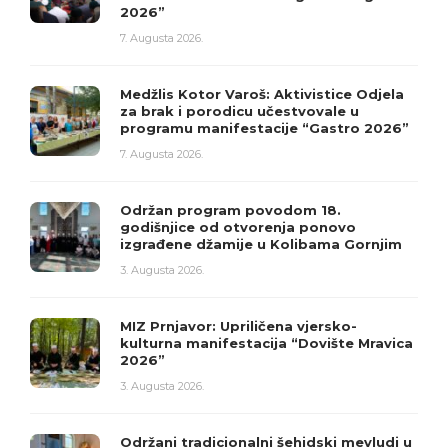
2026”
7. Augusta 2026.
Medžlis Kotor Varoš: Aktivistice Odjela
za brak i porodicu učestvovale u
programu manifestacije “Gastro 2026”
7. Augusta 2026.
Održan program povodom 18.
godišnjice od otvorenja ponovo
izgrađene džamije u Kolibama Gornjim
3. Augusta 2026.
MIZ Prnjavor: Upriličena vjersko-
kulturna manifestacija “Dovište Mravica
2026”
3. Augusta 2026.
Održani tradicionalni šehidski mevludi u