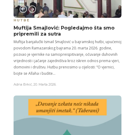
HUTBE
Muftija Smajlović: Pogledajmo šta smo
pripremili za sutra
Muftija banjalučki Ismail Smajlović u bajramskoj hutbi, upućenoj
povodom Ramazanskog bajrama 20. marta 2026. godine,
pozvao je vjernike na samopreispitivanje, očuvanje duhovnih
vrijednosti i jačanje zajedništva kroz iskren odnos prema vjeri,
domovini i društvu. Hutbu prenosimo u cijelosti: “O vjernici,
bojte se Allaha i budite...
Adna Brkić
,
20. Marta 2026.