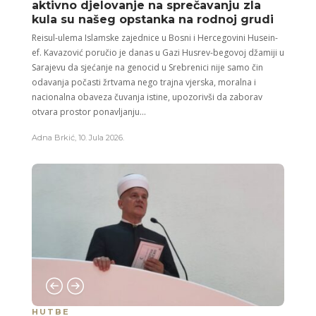
aktivno djelovanje na sprečavanju zla
kula su našeg opstanka na rodnoj grudi
Reisul-ulema Islamske zajednice u Bosni i Hercegovini Husein-
ef. Kavazović poručio je danas u Gazi Husrev-begovoj džamiji u
Sarajevu da sjećanje na genocid u Srebrenici nije samo čin
odavanja počasti žrtvama nego trajna vjerska, moralna i
nacionalna obaveza čuvanja istine, upozorivši da zaborav
otvara prostor ponavljanju...
Adna Brkić
,
10. Jula 2026.
HUTBE