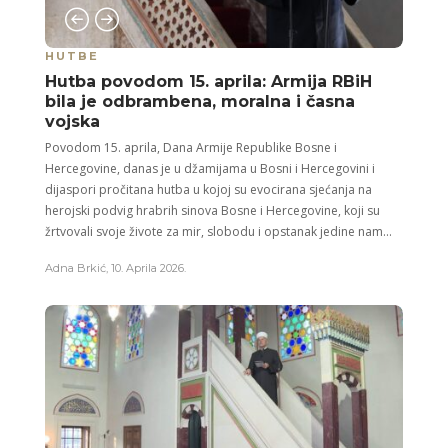
HUTBE
Hutba povodom 15. aprila: Armija RBiH
bila je odbrambena, moralna i časna
vojska
Povodom 15. aprila, Dana Armije Republike Bosne i
Hercegovine, danas je u džamijama u Bosni i Hercegovini i
dijaspori pročitana hutba u kojoj su evocirana sjećanja na
herojski podvig hrabrih sinova Bosne i Hercegovine, koji su
žrtvovali svoje živote za mir, slobodu i opstanak jedine nam...
Adna Brkić
,
10. Aprila 2026.