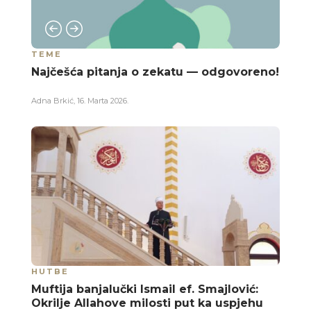
TEME
Najčešća pitanja o zekatu — odgovoreno!
Adna Brkić
,
16. Marta 2026.
HUTBE
Muftija banjalučki Ismail ef. Smajlović:
Okrilje Allahove milosti put ka uspjehu