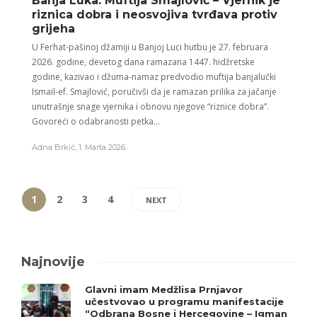
Banja Luka: Muftija Smajlović – Vjernik je
riznica dobra i neosvojiva tvrđava protiv
grijeha
U Ferhat-pašinoj džamiji u Banjoj Luci hutbu je 27. februara
2026. godine, devetog dana ramazana 1447. hidžretske
godine, kazivao i džuma-namaz predvodio muftija banjalučki
Ismail-ef. Smajlović, poručivši da je ramazan prilika za jačanje
unutrašnje snage vjernika i obnovu njegove “riznice dobra”.
Govoreći o odabranosti petka...
Adna Brkić
,
1. Marta 2026.
1
2
3
4
NEXT
Najnovije
Glavni imam Medžlisa Prnjavor
učestvovao u programu manifestacije
“Odbrana Bosne i Hercegovine – Igman