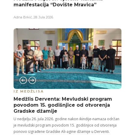
manifestacija “Dovište Mravica”
Adna Brkić
,
28. Jula 2026.
IZ MEDŽLISA
Medžlis Derventa: Mevludski program
povodom 15. godišnjice od otvorenja
Gradske džamije
U nedjelju 26. jula 2026. godine nakon ikindije-namaza održan
je mevludski program povodom 15. godišnjice od otvorenja
ponovo izgrađene Gradske Ali-agine džamije u Derventi.