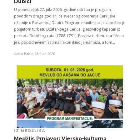
Dubici
U ponedjeljak 27. jula 2026. godine održan je program
povodom druge godišnjice svečanog otvorenja Čaršijske
džamije u Bosanskoj Dubici. Program manifestacije započeo je
posjetom turbetu Džafer-bega Cerića, glasovitog kapetan iz
perioda Dubičkog rata (1788-1791). Posjeta turbetu upriličena
je u popodnevnim satima nakon ikindije-namaza, a tom...
Adna Brkić
,
28. Jula 2026.
IZ MEDŽLISA
Medžlis Prnjavor: Vjersko-kulturna