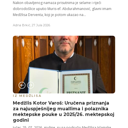
Nakon obavljenog namaza prisutnima je selame i riječi
dobrodošlice uputio Muris-ef. Abdurahmanović, glavni imam
Medžlisa Derventa, koji je potom ukazao na...
Adna Brkić
,
27. Jula 2026.
IZ MEDŽLISA
Medžlis Kotor Varoš: Uručena priznanja
za najuspješnijeg muallima i polaznika
mektepske pouke u 2025/26. mektepskoj
godini
Jučer, 25. 07. 2026. godine, su na području Medžlisa Islamske