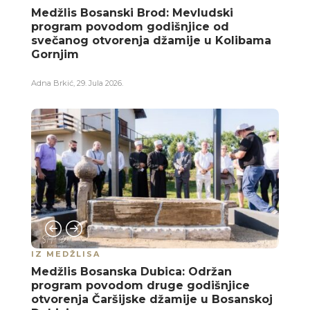
Medžlis Bosanski Brod: Mevludski
program povodom godišnjice od
svečanog otvorenja džamije u Kolibama
Gornjim
Adna Brkić
,
29. Jula 2026.
IZ MEDŽLISA
Medžlis Bosanska Dubica: Održan
program povodom druge godišnjice
otvorenja Čaršijske džamije u Bosanskoj