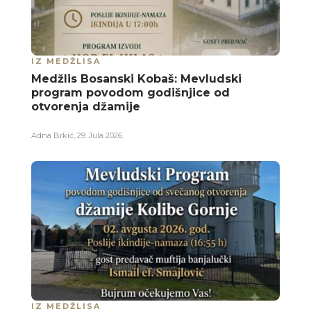
IZ MEDŽLISA
Medžlis Bosanski Kobaš: Mevludski
program povodom godišnjice od
otvorenja džamije
Adna Brkić
,
29. Jula 2026.
IZ MEDŽLISA