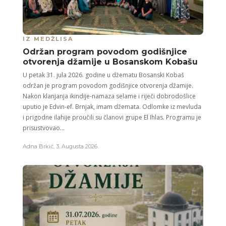
IZ MEDŽLISA
Održan program povodom godišnjice
otvorenja džamije u Bosanskom Kobašu
U petak 31. jula 2026. godine u džematu Bosanski Kobaš
održan je program povodom godišnjice otvorenja džamije.
Nakon klanjanja ikindije-namaza selame i riječi dobrodošlice
uputio je Edvin-ef. Brnjak, imam džemata. Odlomke iz mevluda
i prigodne ilahije proučili su članovi grupe El Ihlas. Programu je
prisustvovao...
Adna Brkić
,
3. Augusta 2026.