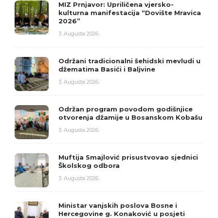
MIZ Prnjavor: Upriličena vjersko-
kulturna manifestacija “Dovište Mravica
2026”
3. Augusta 2026.
Održani tradicionalni šehidski mevludi u
džematima Basići i Baljvine
3. Augusta 2026.
Održan program povodom godišnjice
otvorenja džamije u Bosanskom Kobašu
3. Augusta 2026.
Muftija Smajlović prisustvovao sjednici
Školskog odbora
3. Augusta 2026.
Ministar vanjskih poslova Bosne i
Hercegovine g. Konaković u posjeti