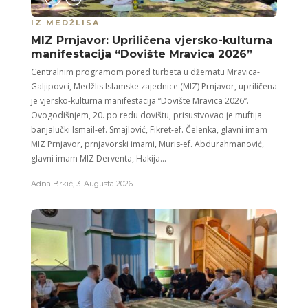
IZ MEDŽLISA
MIZ Prnjavor: Upriličena vjersko-kulturna
manifestacija “Dovište Mravica 2026”
Centralnim programom pored turbeta u džematu Mravica-
Galjipovci, Medžlis Islamske zajednice (MIZ) Prnjavor, upriličena
je vjersko-kulturna manifestacija “Dovište Mravica 2026”.
Ovogodišnjem, 20. po redu dovištu, prisustvovao je muftija
banjalučki Ismail-ef. Smajlović, Fikret-ef. Čelenka, glavni imam
MIZ Prnjavor, prnjavorski imami, Muris-ef. Abdurahmanović,
glavni imam MIZ Derventa, Hakija...
Adna Brkić
,
3. Augusta 2026.