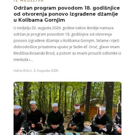
IZ MEDŽLISA
Održan program povodom 18. godišnjice
od otvorenja ponovo izgrađene džamije
u Kolibama Gornjim
U nedjelju 02. augusta 2026. godine nakon ikindije-namaza
održan je program povodom 18. godišnjice od otvorenja
ponovo izgrađene džamije u Kolibama Gornjim. Selame i riječi
dobrodošlice prisutnima uputio je Sedin-ef. Oruč, glavni imam
Medžlisa Bosanski Brod, a potom su imami proučili odlomke iz
mevluda i...
Adna Brkić
,
3. Augusta 2026.