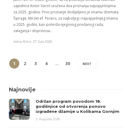
zajednice Kotor Varoš uručena dva priznanja najuspješnijima
za 2025. godinu. Prvo priznanje dodijeljeno je imamu džemata
Šiprage, Mirzet-ef. Pezeru, za najboljeg i najuspješnijeg imama
u 2025. godini, kao potvrda njegovog predanog rada,
zalaganja i doprinosa...
Adna Brkić
,
27. Jula 2026.
1
2
3
4
…
30
NEXT
Najnovije
Održan program povodom 18.
godišnjice od otvorenja ponovo
izgrađene džamije u Kolibama Gornjim
3. Augusta 2026.