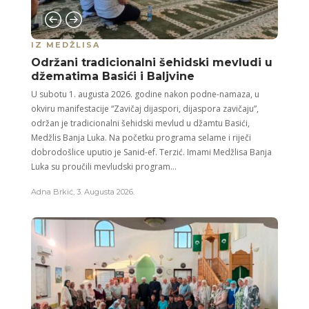
IZ MEDŽLISA
Održani tradicionalni šehidski mevludi u
džematima Basići i Baljvine
U subotu 1. augusta 2026. godine nakon podne-namaza, u
okviru manifestacije “Zavičaj dijaspori, dijaspora zavičaju”,
održan je tradicionalni šehidski mevlud u džamtu Basići,
Medžlis Banja Luka. Na početku programa selame i riječi
dobrodošlice uputio je Sanid-ef. Terzić. Imami Medžlisa Banja
Luka su proučili mevludski program...
Adna Brkić
,
3. Augusta 2026.