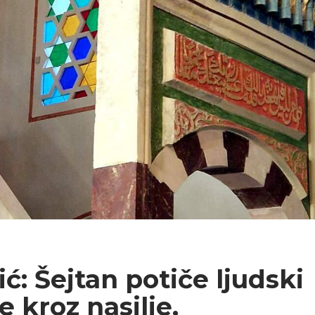
ć: Šejtan potiče ljudski
 kroz nasilje,