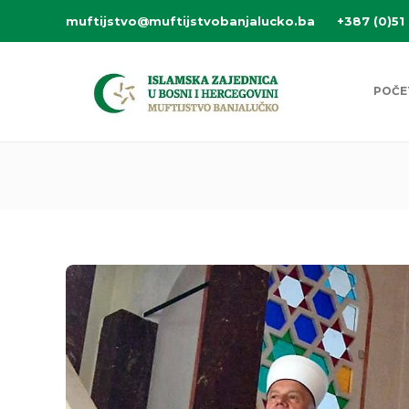
muftijstvo@muftijstvobanjalucko.ba
+387 (0)51
POČE