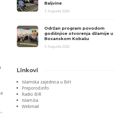
Baljvine
3. Augusta 2026.
Održan program povodom
godišnjice otvorenja džamije u
Bosanskom Kobašu
3. Augusta 2026.
a
Linkovi
Islamska zajednica u BiH
m
Preporod.info
na
Radio BIR
Islam.ba
Webmail
e-