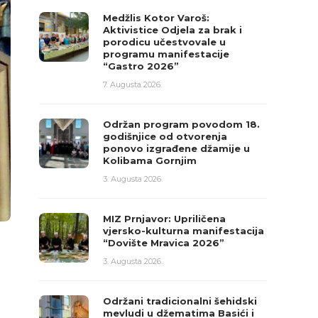
Medžlis Kotor Varoš:
Aktivistice Odjela za brak i
porodicu učestvovale u
programu manifestacije
“Gastro 2026”
7. Augusta 2026.
Održan program povodom 18.
godišnjice od otvorenja
ponovo izgrađene džamije u
Kolibama Gornjim
3. Augusta 2026.
MIZ Prnjavor: Upriličena
vjersko-kulturna manifestacija
“Dovište Mravica 2026”
3. Augusta 2026.
Održani tradicionalni šehidski
mevludi u džematima Basići i