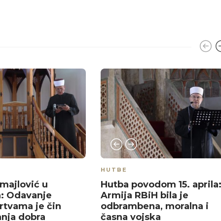
HUTBE
Smajlović u
Hutba povodom 15. aprila
: Odavanje
Armija RBiH bila je
rtvama je čin
odbrambena, moralna i
anja dobra
časna vojska