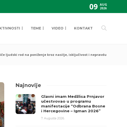
09
AUG
2026
KTIVNOSTI
TEME
VIDEO
KONTAKT
iče ljudski rod na poniženje kroz nasilje, isključivost i nepravdu
Najnovije
Glavni imam Medžlisa Prnjavor
učestvovao u programu
manifestacije “Odbrana Bosne
i Hercegovine – Igman 2026”
7. Augusta 2026.