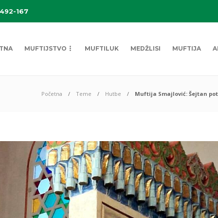
 492-167
TNA
MUFTIJSTVO
MUFTILUK
MEDŽLISI
MUFTIJA
A
Početna
Teme
Hutbe
Muftija Smajlović: Šejtan pot