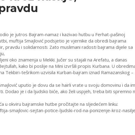
epravdu
dvodio je jutros Bajram-namaz i kazivao hutbu u Ferhat-pašinoj
utbi, muftija Smajlović podsjetio je vjernike da obredi bajrama
r, pravdu i solidarnosti. Zato muslimani radosti bajrama dijele sa
ju,
ljeni oko znamenja u Mekki. Jučer su stajali na Arefatu, a danas
jtullah, kako bi poslije na Mini izvršili propis Kurbana. U obredim
na Tekbiri-tešrikom uzvisila Kurban-bajram iznad Ramazanskog –
ajlović uputio je dovu da se hairli vrate u svoju domovinu i da i
i. Dodao je i da ljudsko biće, ako želi uspjeh, treba biti spremno 
a u okviru bajramske hutbe pročitajte na sljedećem linku:
tija-smajlovic-sejtan-potice-ljudski-rod-na-ponizenje-kroz-nasilj