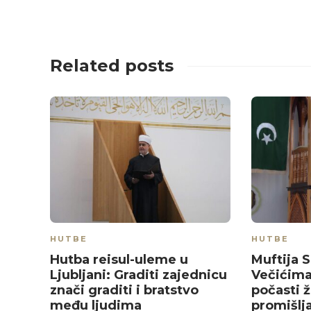
Related posts
HUTBE
HUTBE
Hutba reisul-uleme u
Muftija 
Ljubljani: Graditi zajednicu
Večićima
znači graditi i bratstvo
počasti ž
među ljudima
promišlj