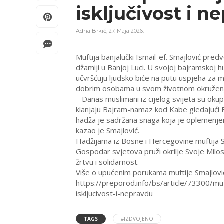
isključivost i n
Adna Brkić
,
27. Maja 2026.
Muftija banjalučki Ismail-ef. Smajlović pre
džamiji u Banjoj Luci. U svojoj bajramskoj h
učvršćuju ljudsko biće na putu uspjeha za mi
dobrim osobama u svom životnom okružen
– Danas muslimani iz cijelog svijeta su okup
klanjaju Bajram-namaz kod Kabe gledajući Be
hadža je sadržana snaga koja je oplemenje
kazao je Smajlović.
Hadžijama iz Bosne i Hercegovine muftija Sm
Gospodar svjetova pruži okrilje Svoje Milost
žrtvu i solidarnost.
Više o upućenim porukama muftije Smajlović
https://preporod.info/bs/article/73300/muf
iskljucivost-i-nepravdu
TAGS
#IZDVOJENO