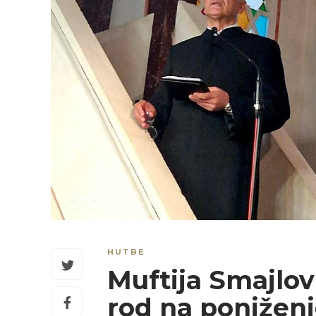
HUTBE
Muftija Smajlovi
rod na poniženje