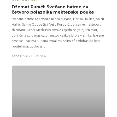
SVEČANOSTI
Džemat Puraći: Svečane hatme za
četvoro polaznika mektepske pouke
Svečane hatme za četvoro učača Kur’ana, Harisa Halilića, Anisu
Halilić, Selmu Odobašić i Nejlu Porobić, polaznike mekteba u
džematu Puraći, Medžlis Islamske zajednice (MIZ) Prnjavor,
upriličene su danas uz prisustvo velikog broja vjernika. Iskrene
čestitke učačima Kur’ana, mualimu Selim-ef. Odobašiću, kao i
roditeljima, uputio je...
Adna Brkić
,
27. Jula 2026.