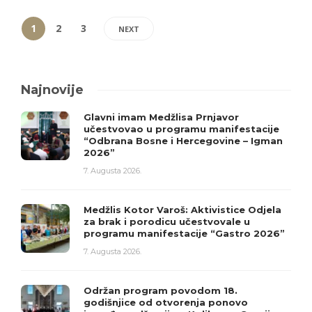
1
2
3
NEXT
Najnovije
Glavni imam Medžlisa Prnjavor
učestvovao u programu manifestacije
“Odbrana Bosne i Hercegovine – Igman
2026”
7. Augusta 2026.
Medžlis Kotor Varoš: Aktivistice Odjela
za brak i porodicu učestvovale u
programu manifestacije “Gastro 2026”
7. Augusta 2026.
Održan program povodom 18.
godišnjice od otvorenja ponovo