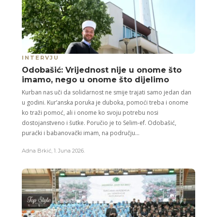
INTERVJU
Odobašić: Vrijednost nije u onome što
imamo, nego u onome što dijelimo
Kurban nas uči da solidarnost ne smije trajati samo jedan dan
u godini. Kur’anska poruka je duboka, pomoći treba i onome
ko traži pomoć, ali i onome ko svoju potrebu nosi
dostojanstveno i šutke. Poručio je to Selim-ef. Odobašić,
puraćki i babanovački imam, na području...
Adna Brkić
,
1. Juna 2026.