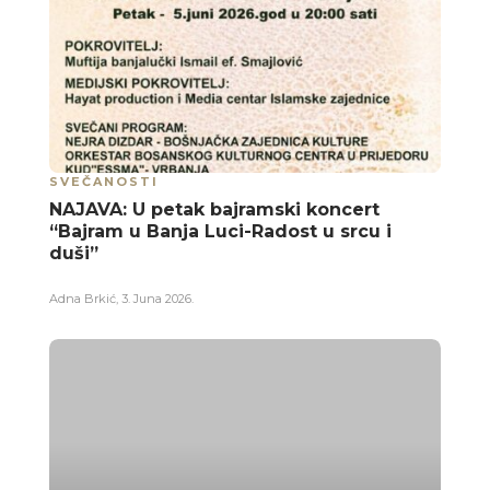
SVEČANOSTI
NAJAVA: U petak bajramski koncert
“Bajram u Banja Luci-Radost u srcu i
duši”
Adna Brkić
,
3. Juna 2026.