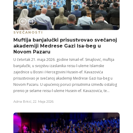
SVEČANOSTI
Muftija banjalučki prisustvovao svečanoj
akademiji Medrese Gazi Isa-beg u
Novom Pazaru
U četvrtak 21. maja 2026. godine Ismail-ef. Smajlović, muftija
banjalučki, u svojstvu izaslanika reisu-l-uleme Islamske
zajednice u Bosni i Hercegovini Husein-ef. Kavazovića
prisustvovao je svečanoj akademiji Medrese Gazi Isa-beg u
Novom Pazaru. U upućenoj poruci prisutnima između ostalog
prenio je selame reisu-l-uleme Husein-ef. Kavazovića, te...
Adna Brkić
,
22. Maja 2026.