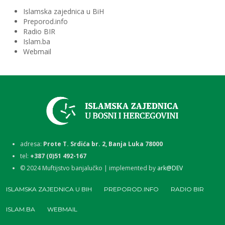
Islamska zajednica u BiH
Preporod.info
Radio BIR
Islam.ba
Webmail
adresa:
Prote T. Srdića br. 2, Banja Luka 78000
tel:
+387 (0)51 492-167
©
2024
Muftijstvo banjalučko | implemented by
ark@DEV
ISLAMSKA ZAJEDNICA U BIH
PREPOROD.INFO
RADIO BIR
ISLAM.BA
WEBMAIL