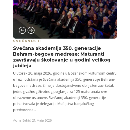
SVEČANOSTI
Svečana akademija 350. generacije
Behram-begove medrese: Maturanti
završavaju školovanje u godini velikog
jubileja
U utorak 20. maja 2026. godine u Bosanskom kulturnom centru
u Tuzli održana je Svečana akademija 350. generacije Behram-
begove medrese, čime je dostojanstveno obilježen završetak
jednog važnog životnog poglavlja za 125 maturanata ove
obrazovne ustanove. Svečanoj akademiji 350. generacije
prisustvovala je delegacija Muftijstva banjalučkog
predvođena...
Adna Brkić
,
21. Maja 2026.