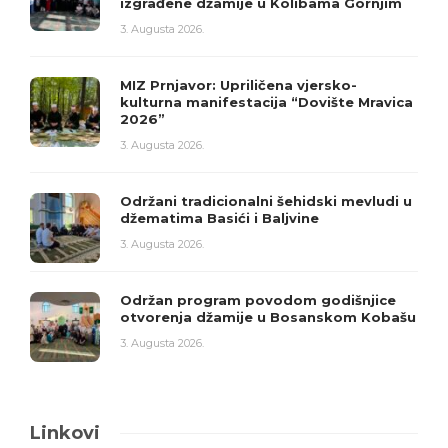
izgrađene džamije u Kolibama Gornjim
3. Augusta 2026.
MIZ Prnjavor: Upriličena vjersko-
kulturna manifestacija “Dovište Mravica
2026”
3. Augusta 2026.
Održani tradicionalni šehidski mevludi u
džematima Basići i Baljvine
3. Augusta 2026.
Održan program povodom godišnjice
otvorenja džamije u Bosanskom Kobašu
3. Augusta 2026.
Linkovi