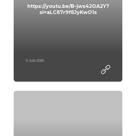
https://youtu.be/B-jws42OA2Y?
si=aLC87r9f8JyKwO1s
9. Jula 2026.