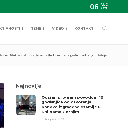
06
AUG
2026
KTIVNOSTI
TEME
VIDEO
KONTAKT
se: Maturanti završavaju školovanje u godini velikog jubileja
Najnovije
Održan program povodom 18.
godišnjice od otvorenja
ponovo izgrađene džamije u
Kolibama Gornjim
3. Augusta 2026.