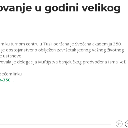
ovanje u godini velikog
m kulturnom centru u Tuzli održana je Svečana akademija 350.
e dostojanstveno obilježen završetak jednog važnog životnog
e ustanove.
vovala je delegacija Muftijstva banjalučkog predvođena Ismail-ef.
dećem linku:
ja-350…