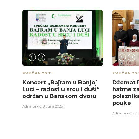
SVEČANOSTI
SVEČANOS
Koncert „Bajram u Banjoj
Džemat P
Luci – radost u srcu i duši“
hatme za
održan u Banskom dvoru
polazni
pouke
Adna Brkić
,
8. Juna 2026.
Adna Brkić
,
27. 