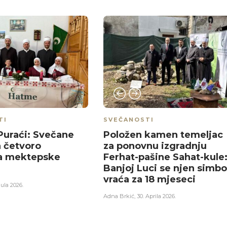
TI
SVEČANOSTI
uraći: Svečane
Položen kamen temeljac
 četvoro
za ponovnu izgradnju
ka mektepske
Ferhat-pašine Sahat-kule
Banjoj Luci se njen simbo
vraća za 18 mjeseci
Jula 2026.
Adna Brkić
,
30. Aprila 2026.