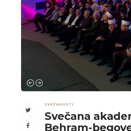
SVEČANOSTI
Svečana akadem
Behram-begove