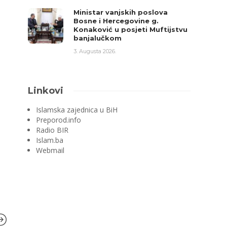
Ministar vanjskih poslova
Bosne i Hercegovine g.
Konaković u posjeti Muftijstvu
banjalučkom
3. Augusta 2026.
Linkovi
Islamska zajednica u BiH
Preporod.info
Radio BIR
Islam.ba
Webmail