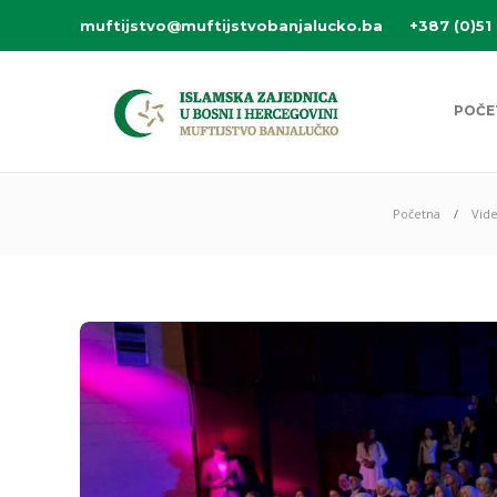
muftijstvo@muftijstvobanjalucko.ba
+387 (0)51
POČE
Početna
Vid