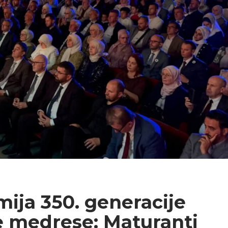
ija 350. generacije
 medrese: Maturanti