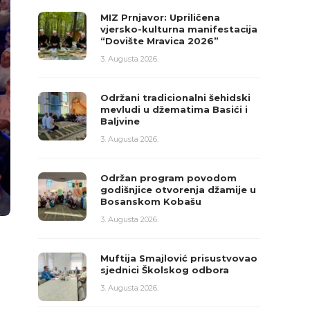
MIZ Prnjavor: Upriličena
vjersko-kulturna manifestacija
“Dovište Mravica 2026”
3. Augusta 2026.
Održani tradicionalni šehidski
mevludi u džematima Basići i
Baljvine
3. Augusta 2026.
Održan program povodom
godišnjice otvorenja džamije u
Bosanskom Kobašu
3. Augusta 2026.
Muftija Smajlović prisustvovao
sjednici Školskog odbora
3. Augusta 2026.