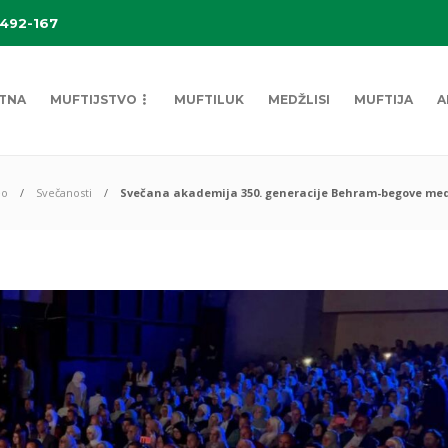
 492-167
TNA
MUFTIJSTVO
MUFTILUK
MEDŽLISI
MUFTIJA
A
eo
Svečanosti
Svečana akademija 350. generacije Behram-begove medre