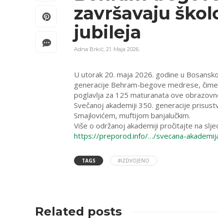
završavaju škol
jubileja
Adna Brkić
,
21. Maja 2026.
U utorak 20. maja 2026. godine u Bosansko
generacije Behram-begove medrese, čime j
poglavlja za 125 maturanata ove obrazovn
Svečanoj akademiji 350. generacije prisust
Smajlovićem, muftijom banjalučkim.
Više o održanoj akademiji pročitajte na slje
https://preporod.info/…/svecana-akademi
TAGS
#IZDVOJENO
Related posts