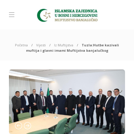
Početna
Vijesti
Iz Muftijstva
Tuzla:Hutbe kazivali
muftija i glavni imami Muftijstva banjalučkog