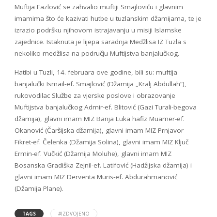
Muftija Fazlović se zahvalio muftiji Smajloviću i glavnim
imamima što će kazivati hutbe u tuzlanskim džamijama, te je
izrazio podršku njihovom istrajavanju u misiji Islamske
zajednice. Istaknuta je lijepa saradnja Medžlisa IZ Tuzla s
nekoliko medžlisa na području Muftijstva banjalučkog.
Hatibi u Tuzli, 14. februara ove godine, bili su: muftija
banjalučki Ismail-ef. Smajlović (Džamija „Kralj Abdullah“),
rukovodilac Službe za vjerske poslove i obrazovanje
Muftijstva banjalučkog Admir-ef. Blitović (Gazi Turali-begova
džamija), glavni imam MIZ Banja Luka hafiz Muamer-ef.
Okanović (Čaršijska džamija), glavni imam MIZ Prnjavor
Fikret-ef. Čelenka (Džamija Solina), glavni imam MIZ Ključ
Ermin-ef. Vučkić (Džamija Moluhe), glavni imam MIZ
Bosanska Gradiška Zejnil-ef. Latifović (Hadžijska džamija) i
glavni imam MIZ Derventa Muris-ef. Abdurahmanović
(Džamija Plane).
TAGS
#IZDVOJENO