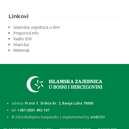
Linkovi
Islamska zajednica u BiH
Preporod.info
Radio BIR
Islam.ba
Webmail
adresa:
Prote T. Srdića br. 2, Banja Luka 78000
tel:
+387 (0)51 492-167
©
2024
Muftijstvo banjalučko | implemented by
ark@DEV