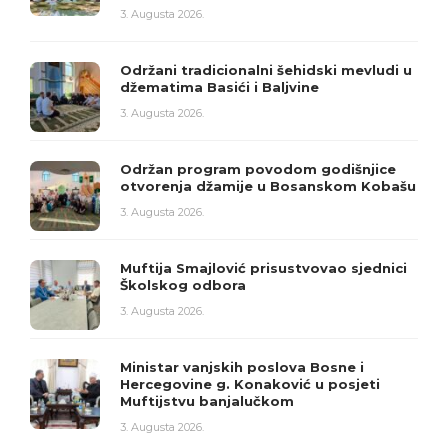
3. Augusta 2026.
Održani tradicionalni šehidski mevludi u
džematima Basići i Baljvine
3. Augusta 2026.
Održan program povodom godišnjice
otvorenja džamije u Bosanskom Kobašu
3. Augusta 2026.
Muftija Smajlović prisustvovao sjednici
Školskog odbora
3. Augusta 2026.
Ministar vanjskih poslova Bosne i
Hercegovine g. Konaković u posjeti
Muftijstvu banjalučkom
3. Augusta 2026.