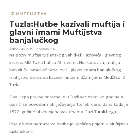
IZ MUFTIJSTVA
Tuzla:Hutbe kazivali muftija i
glavni imami Muftijstva
banjalučkog
Adna Brkić
,
15. Februara 2025.
Na poziv muftije tuzlanskog Vahid-ef. Fazlovića i glavnog
imama MIZ Tuzla hafiza Ahmed-ef. Huskanovića, muftija
banjalučki Ismail-ef. Smajlović i glavni imami banjalučkog
muftijstva danas su kazivali hutbe u džamijama Medžlisa IZ
Tuzla.
Ova lijepa praksa prisutna je u Tuzli već nekoliko godina a
upriliči se povodom obilježavanja 15. februara, dana kada je
1572. godine obznanjena vakufnama Gazi Turali-bega.
Prija džuma-namaza za hatibe je upriličen prijem u Muftijstvu
tuzlanskom.