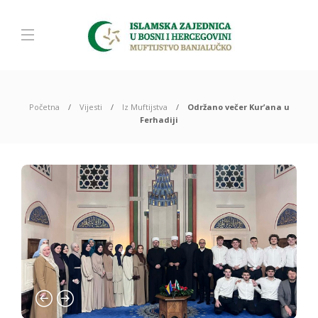
Početna
Vijesti
Iz Muftijstva
Održano večer Kur’ana u
Ferhadiji