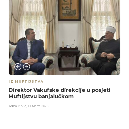
IZ MUFTIJSTVA
Direktor Vakufske direkcije u posjeti
Muftijstvu banjalučkom
Adna Brkić
,
18. Marta 2026.