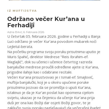
IZ MUFTIJSTVA
Održano večer Kur’ana u
Ferhadiji
Adna Brkić
,
6. Februara 2026.
U četvrtak 05. februara 2026. godine u Ferhadiji u Banja
Luci održano je večer Kur’ana povodom mubarek noći
Lejletul-berata.
Na početku programa svoju poruku prisutnima uputio je
Muris Spahić, direktor Medrese “Reis Ibrahim-ef.
Maglajlić”, dok su učenici i učenice četvrtog razreda
banjalučke medrese proučili određene ajete iz Kur’ana,
prigodne ilahije kao i odabrane recitale.
Večeri Kur’ana prisustvovao je i Ismail-ef. Smajlović,
muftija banjalučki, koji je u okviru upućene poruke
prisutnima pozvao da se promišlja o uputi Kur’ana,
istaknuo je da je Kur’an poslat kao opomena cijelom
svijetu, ukazao je na činjenicu da učenje Kur’ana prija
duši jer ona kao Božiji dar osjeti Božiji govor, te je
zaključio svoju poruku naglašavajući da večerašnji ibadet