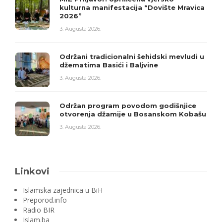
kulturna manifestacija “Dovište Mravica
2026”
3. Augusta 2026.
Održani tradicionalni šehidski mevludi u
džematima Basići i Baljvine
3. Augusta 2026.
Održan program povodom godišnjice
otvorenja džamije u Bosanskom Kobašu
3. Augusta 2026.
Linkovi
Islamska zajednica u BiH
Preporod.info
Radio BIR
Islam.ba