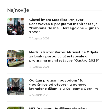
Najnovije
Glavni imam Medžlisa Prnjavor
učestvovao u programu manifestacije
“Odbrana Bosne i Hercegovine – Igman
2026”
7. Augusta 2026.
Medžlis Kotor Varoš: Aktivistice Odjela
za brak i porodicu učestvovale u
programu manifestacije “Gastro 2026”
7. Augusta 2026.
Održan program povodom 18.
godišnjice od otvorenja ponovo
izgrađene džamije u Kolibama Gornjim
3. Augusta 2026.
MIZ Prnjavor: Upriličena vjersko-