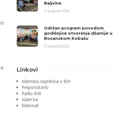
Baljvine
3. Augusta 2026.
ti
Održan program povodom
godišnjice otvorenja džamije u
Bosanskom Kobašu
3. Augusta 2026.
ta
Linkovi
Islamska zajednica u BiH
Preporod.info
Radio BIR
Islam.ba
Webmail