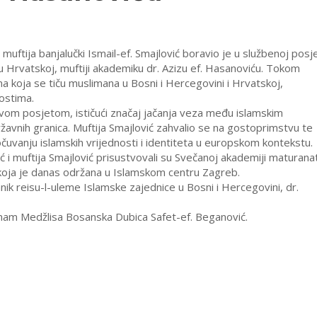
uftija banjalučki Ismail-ef. Smajlović boravio je u službenoj posje
 Hrvatskoj, muftiji akademiku dr. Azizu ef. Hasanoviću. Tokom
a koja se tiču muslimana u Bosni i Hercegovini i Hrvatskoj,
ostima.
ovom posjetom, ističući značaj jačanja veza među islamskim
žavnih granica. Muftija Smajlović zahvalio se na gostoprimstvu te
čuvanju islamskih vrijednosti i identiteta u europskom kontekstu.
 i muftija Smajlović prisustvovali su Svečanoj akademiji maturana
koja je danas održana u Islamskom centru Zagreb.
lanik reisu-l-uleme Islamske zajednice u Bosni i Hercegovini, dr.
 imam Medžlisa Bosanska Dubica Safet-ef. Beganović.