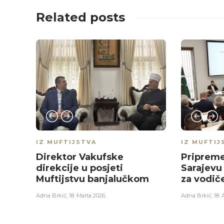
Related posts
IZ MUFTIJSTVA
IZ MUFTIJ
Direktor Vakufske
Pripreme
direkcije u posjeti
Sarajevu
Muftijstvu banjalučkom
za vodič
Adna Brkić
,
18. Marta 2026.
Adna Brkić
,
18. 