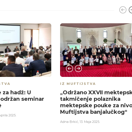
STVA
IZ MUFTIJSTVA
 za hadž: U
„Održano XXVII mekteps
 održan seminar
takmičenje polaznika
e
mektepske pouke za niv
Muftijstva banjalučkog“
Aprila 2025.
Adna Brkić
,
13. Maja 2025.