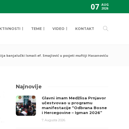
07
AUG
2026
KTIVNOSTI
TEME
VIDEO
KONTAKT
ija banjalučki Ismail-ef. Smajlović u posjeti muftiji Hasanoviću
Najnovije
Glavni imam Medžlisa Prnjavor
učestvovao u programu
manifestacije “Odbrana Bosne
i Hercegovine – Igman 2026”
7. Augusta 2026.