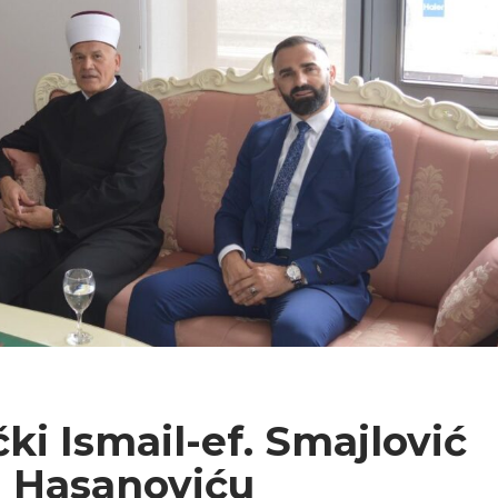
ki Ismail-ef. Smajlović
ji Hasanoviću