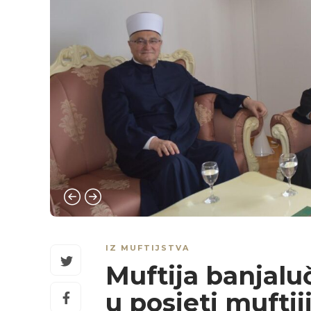
IZ MUFTIJSTVA
Muftija banjaluč
u posjeti mufti