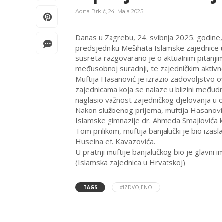
Adna Brkić
,
24. Maja 2025.
Danas u Zagrebu, 24. svibnja 2025. godine, m
predsjedniku Mešihata Islamske zajednice u
susreta razgovarano je o aktualnim pitanjim
međusobnoj suradnji, te zajedničkim aktivn
Muftija Hasanović je izrazio zadovoljstvo 
zajednicama koja se nalaze u blizini međudr
naglasio važnost zajedničkog djelovanja u o
Nakon službenog prijema, muftija Hasanović
Islamske gimnazije dr. Ahmeda Smajlovića 
Tom prilikom, muftija banjalučki je bio izas
Huseina ef. Kavazovića.
U pratnji muftije banjalučkog bio je glavni
(Islamska zajednica u Hrvatskoj)
TAGS
#IZDVOJENO