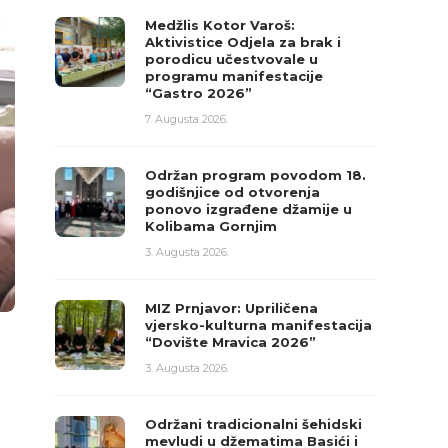
Medžlis Kotor Varoš:
Aktivistice Odjela za brak i
porodicu učestvovale u
programu manifestacije
“Gastro 2026”
7. Augusta 2026.
Održan program povodom 18.
godišnjice od otvorenja
ponovo izgrađene džamije u
Kolibama Gornjim
3. Augusta 2026.
MIZ Prnjavor: Upriličena
vjersko-kulturna manifestacija
“Dovište Mravica 2026”
3. Augusta 2026.
Održani tradicionalni šehidski
mevludi u džematima Basići i