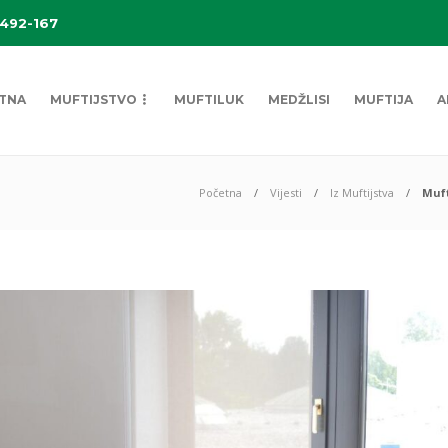
 492-167
TNA
MUFTIJSTVO
MUFTILUK
MEDŽLISI
MUFTIJA
A
Početna
Vijesti
Iz Muftijstva
Muft