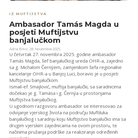
IZ MUFTIJSTVA
Ambasador Tamás Magda u
posjeti Muftijstvu
banjalučkom
Adna Brkić
,
28. Novembra 2025.
U četvrtak 27. novembra 2025. godine ambasador
Tamás Magda, šef banjalučkog ureda OHR-a, zajedno
sa g. Michalom Černýem, zamjenikom šefa regionalne
kancelarije OHR-a u Banjoj Luci, boravio je u posjeti
Muftijstvu banjalučkom.
Ismail-ef. Smajlović, muftija banjalučki, sa saradnicima
dočekao je g. Tamása i g. Černýa u prostorijama
Muftijstva banjalučkog.
U ugodnom razgovoru ambasador se interesovao za
odvijanje vjerskog života na području Muftiluka
banjalučkog i saradnju koju Muftijstvo banjalučko ima sa
drugim vjerskim zajednicama na ovom prostoru, te
načinima pružanja podrške za realiziranje određenih