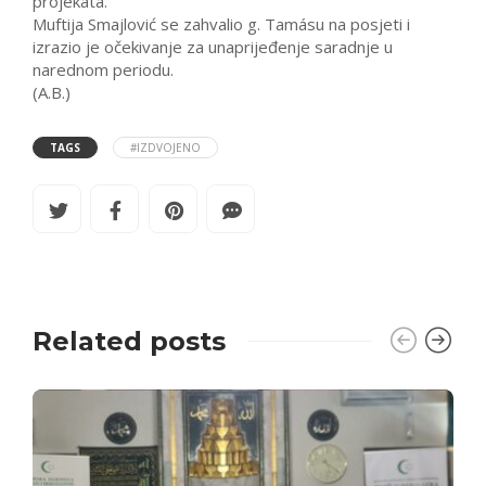
projekata.
Muftija Smajlović se zahvalio g. Tamásu na posjeti i
izrazio je očekivanje za unaprijeđenje saradnje u
narednom periodu.
(A.B.)
TAGS
#IZDVOJENO
Related posts