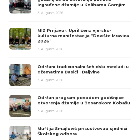
izgrađene džamije u Kolibama Gornjim
3. Augusta 2026.
MIZ Prnjavor: Upriličena vjersko-
kulturna manifestacija “Dovište Mravica
2026”
3. Augusta 2026.
Održani tradicionalni šehidski mevludi u
džematima Basići i Baljvine
3. Augusta 2026.
Održan program povodom godišnjice
otvorenja džamije u Bosanskom Kobašu
3. Augusta 2026.
Muftija Smajlović prisustvovao sjednici
Školskog odbora