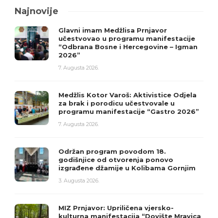
Najnovije
Glavni imam Medžlisa Prnjavor
učestvovao u programu manifestacije
“Odbrana Bosne i Hercegovine – Igman
2026”
7. Augusta 2026.
Medžlis Kotor Varoš: Aktivistice Odjela
za brak i porodicu učestvovale u
programu manifestacije “Gastro 2026”
7. Augusta 2026.
Održan program povodom 18.
godišnjice od otvorenja ponovo
izgrađene džamije u Kolibama Gornjim
3. Augusta 2026.
MIZ Prnjavor: Upriličena vjersko-
kulturna manifestacija “Dovište Mravica