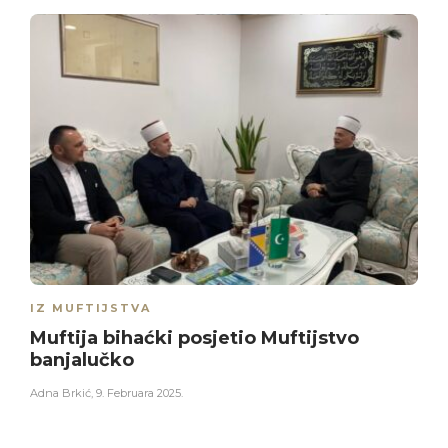
IZ MUFTIJSTVA
Muftija bihaćki posjetio Muftijstvo
banjalučko
Adna Brkić
,
9. Februara 2025.