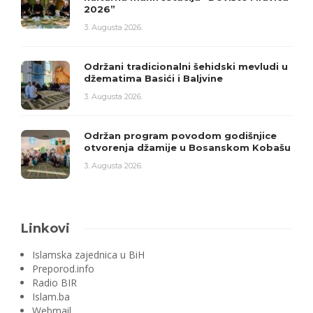
2026”
3. Augusta 2026.
Održani tradicionalni šehidski mevludi u
džematima Basići i Baljvine
3. Augusta 2026.
Održan program povodom godišnjice
otvorenja džamije u Bosanskom Kobašu
3. Augusta 2026.
Linkovi
Islamska zajednica u BiH
Preporod.info
Radio BIR
Islam.ba
Webmail