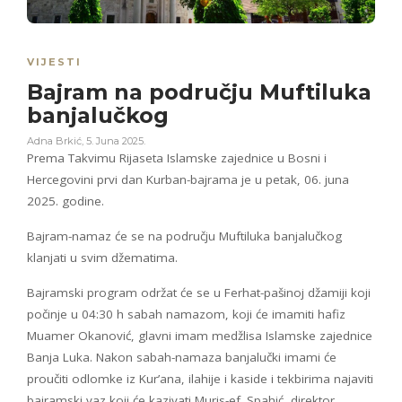
VIJESTI
Bajram na području Muftiluka
banjalučkog
Adna Brkić
,
5. Juna 2025.
Prema Takvimu Rijaseta Islamske zajednice u Bosni i
Hercegovini prvi dan Kurban-bajrama je u petak, 06. juna
2025. godine.
Bajram-namaz će se na području Muftiluka banjalučkog
klanjati u svim džematima.
Bajramski program održat će se u Ferhat-pašinoj džamiji koji
počinje u 04:30 h sabah namazom, koji će imamiti hafiz
Muamer Okanović, glavni imam medžlisa Islamske zajednice
Banja Luka. Nakon sabah-namaza banjalučki imami će
proučiti odlomke iz Kur’ana, ilahije i kaside i tekbirima najaviti
bajramski vaz koji će kazivati Muris-ef. Spahić, direktor