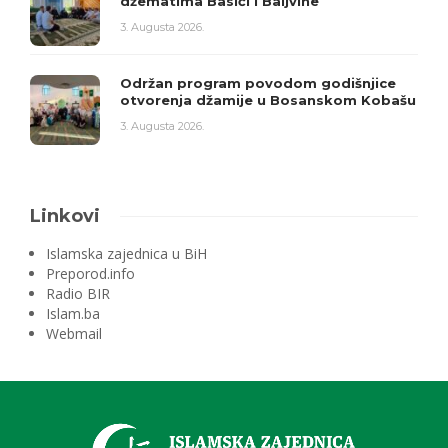
džematima Basići i Baljvine
3. Augusta 2026.
Održan program povodom godišnjice
otvorenja džamije u Bosanskom Kobašu
3. Augusta 2026.
Linkovi
Islamska zajednica u BiH
Preporod.info
Radio BIR
Islam.ba
Webmail