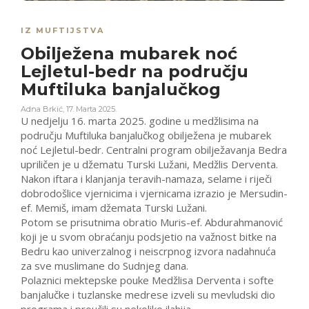
IZ MUFTIJSTVA
Obilježena mubarek noć
Lejletul-bedr na području
Muftiluka banjalučkog
Adna Brkić
,
17. Marta 2025.
U nedjelju 16. marta 2025. godine u medžlisima na
području Muftiluka banjalučkog obilježena je mubarek
noć Lejletul-bedr. Centralni program obilježavanja Bedra
upriličen je u džematu Turski Lužani, Medžlis Derventa.
Nakon iftara i klanjanja teravih-namaza, selame i riječi
dobrodošlice vjernicima i vjernicama izrazio je Mersudin-
ef. Memiš, imam džemata Turski Lužani.
Potom se prisutnima obratio Muris-ef. Abdurahmanović
koji je u svom obraćanju podsjetio na važnost bitke na
Bedru kao univerzalnog i neiscrpnog izvora nadahnuća
za sve muslimane do Sudnjeg dana.
Polaznici mektepske pouke Medžlisa Derventa i softe
banjalučke i tuzlanske medrese izveli su mevludski dio