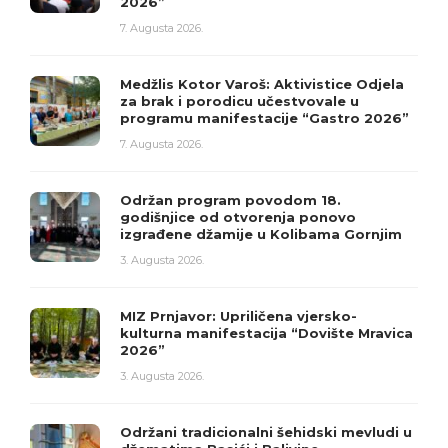
2026”
7. Augusta 2026.
Medžlis Kotor Varoš: Aktivistice Odjela
za brak i porodicu učestvovale u
programu manifestacije “Gastro 2026”
7. Augusta 2026.
Održan program povodom 18.
godišnjice od otvorenja ponovo
izgrađene džamije u Kolibama Gornjim
3. Augusta 2026.
MIZ Prnjavor: Upriličena vjersko-
kulturna manifestacija “Dovište Mravica
2026”
3. Augusta 2026.
Održani tradicionalni šehidski mevludi u