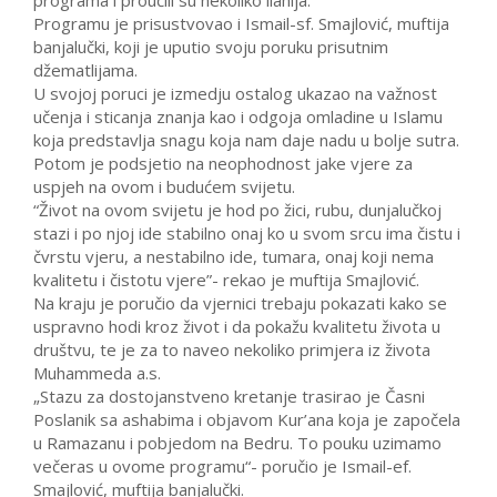
programa i proučili su nekoliko ilahija.
Programu je prisustvovao i Ismail-sf. Smajlović, muftija
banjalučki, koji je uputio svoju poruku prisutnim
džematlijama.
U svojoj poruci je izmedju ostalog ukazao na važnost
učenja i sticanja znanja kao i odgoja omladine u Islamu
koja predstavlja snagu koja nam daje nadu u bolje sutra.
Potom je podsjetio na neophodnost jake vjere za
uspjeh na ovom i budućem svijetu.
“Život na ovom svijetu je hod po žici, rubu, dunjalučkoj
stazi i po njoj ide stabilno onaj ko u svom srcu ima čistu i
čvrstu vjeru, a nestabilno ide, tumara, onaj koji nema
kvalitetu i čistotu vjere”- rekao je muftija Smajlović.
Na kraju je poručio da vjernici trebaju pokazati kako se
uspravno hodi kroz život i da pokažu kvalitetu života u
društvu, te je za to naveo nekoliko primjera iz života
Muhammeda a.s.
„Stazu za dostojanstveno kretanje trasirao je Časni
Poslanik sa ashabima i objavom Kur’ana koja je započela
u Ramazanu i pobjedom na Bedru. To pouku uzimamo
večeras u ovome programu“- poručio je Ismail-ef.
Smajlović, muftija banjalučki.