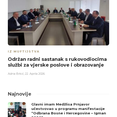
IZ MUFTIJSTVA
Održan radni sastanak s rukovodiocima
službi za vjerske poslove i obrazovanje
Adna Brkić
,
22. Aprila 2026.
Najnovije
Glavni imam Medžlisa Prnjavor
učestvovao u programu manifestacije
“Odbrana Bosne i Hercegovine – Igman