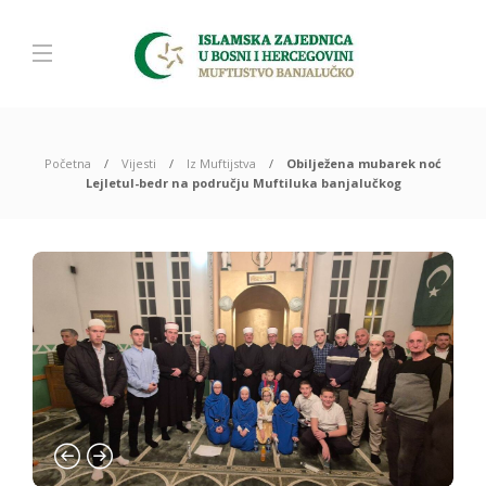
Početna
Vijesti
Iz Muftijstva
Obilježena mubarek noć
Lejletul-bedr na području Muftiluka banjalučkog