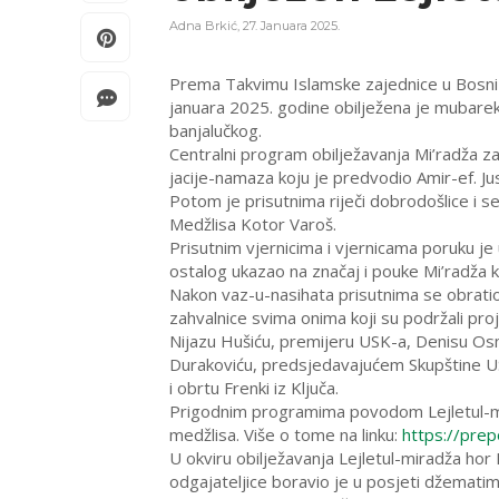
Adna Brkić
,
27. Januara 2025.
Prema Takvimu Islamske zajednice u Bosni i 
januara 2025. godine obilježena je mubarek
banjalučkog.
Centralni program obilježavanja Mi’radža za
jacije-namaza koju je predvodio Amir-ef. J
Potom je prisutnima riječi dobrodošlice i s
Medžlisa Kotor Varoš.
Prisutnim vjernicima i vjernicama poruku je 
ostalog ukazao na značaj i pouke Mi’radža k
Nakon vaz-u-nasihata prisutnima se obratio
zahvalnice svima onima koji su podržali pr
Nijazu Hušiću, premijeru USK-a, Denisu Osma
Durakoviću, predsjedavajućem Skupštine USK
i obrtu Frenki iz Ključa.
Prigodnim programima povodom Lejletul-mi
medžlisa. Više o tome na linku:
https://pre
U okviru obilježavanja Lejletul-miradža hor 
odgajateljice boravio je u posjeti džematim