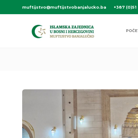
muftijstvo@muftijstvobanjalucko.ba
+387 (0)51
POČE