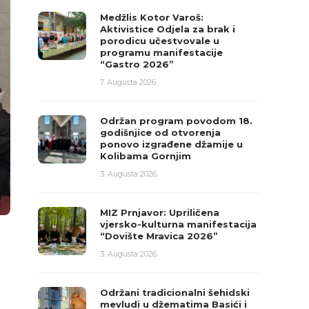
Medžlis Kotor Varoš:
Aktivistice Odjela za brak i
porodicu učestvovale u
programu manifestacije
“Gastro 2026”
7. Augusta 2026.
Održan program povodom 18.
godišnjice od otvorenja
ponovo izgrađene džamije u
Kolibama Gornjim
3. Augusta 2026.
MIZ Prnjavor: Upriličena
vjersko-kulturna manifestacija
“Dovište Mravica 2026”
3. Augusta 2026.
Održani tradicionalni šehidski
mevludi u džematima Basići i