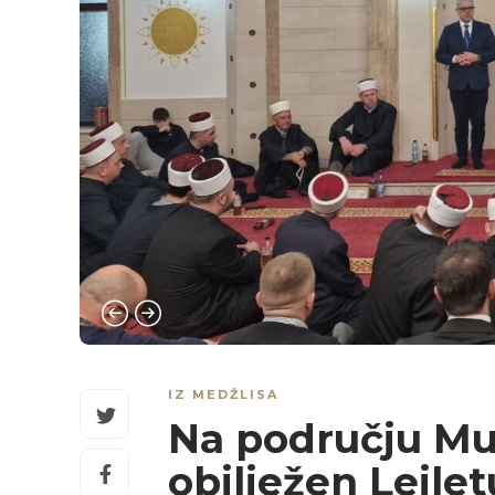
IZ MEDŽLISA
Na području Mu
obilježen Lejle