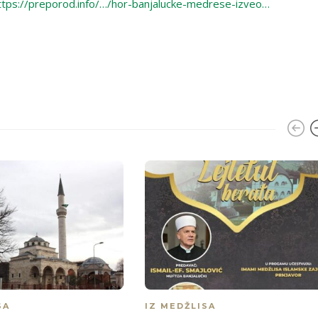
ttps://preporod.info/…/hor-banjalucke-medrese-izveo…
SA
IZ MEDŽLISA