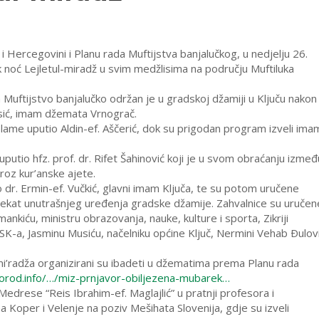
Hercegovini i Planu rada Muftijstva banjalučkog, u nedjelju 26.
 noć Lejletul-miradž u svim medžlisima na području Muftiluka
 Muftijstvo banjalučko održan je u gradskoj džamiji u Ključu nakon
usić, imam džemata Vrnograč.
elame uputio Aldin-ef. Aščerić, dok su prigodan program izveli ima
uputio hfz. prof. dr. Rifet Šahinović koji je u svom obraćanju izmeđ
roz kur’anske ajete.
 dr. Ermin-ef. Vučkić, glavni imam Ključa, te su potom uručene
ojekat unutrašnjeg uređenja gradske džamije. Zahvalnice su uručen
nkiću, ministru obrazovanja, nauke, kulture i sporta, Zikriji
-a, Jasminu Musiću, načelniku općine Ključ, Nermini Vehab Ðulov
’radža organizirani su ibadeti u džematima prema Planu rada
porod.info/…/miz-prnjavor-obiljezena-mubarek…
Medrese “Reis Ibrahim-ef. Maglajlić” u pratnji profesora i
a Koper i Velenje na poziv Mešihata Slovenija, gdje su izveli