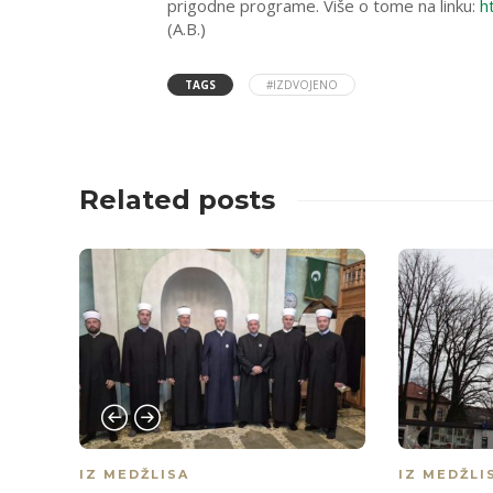
prigodne programe. Više o tome na linku:
h
(A.B.)
TAGS
#IZDVOJENO
Related posts
IZ MEDŽLISA
IZ MEDŽLI