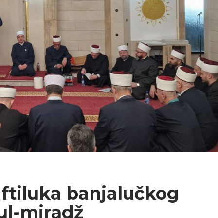
ftiluka banjalučkog
tul-miradž