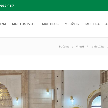
 492-167
TNA
MUFTIJSTVO
MUFTILUK
MEDŽLISI
MUFTIJA
A
Početna
Vijesti
Iz Medžlisa