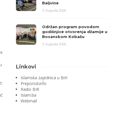
Baljvine
3. Augusta 2026.
Održan program povodom
godišnjice otvorenja džamije u
Bosanskom Kobašu
3. Augusta 2026.
mi
u
Linkovi
Islamska zajednica u BiH
e:
Preporod.info
Radio BIR
ić
Islam.ba
Webmail