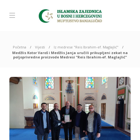
Početna
Vijesti
Iz medrese "Reis Ibrahim-ef. Maglajlić"
Medžlis Kotor Varoš i Medžlis Janja uručili prikupljeni zekat na
poljoprivredne proizvode Medresi “Reis Ibrahim-ef. Maglajlić”