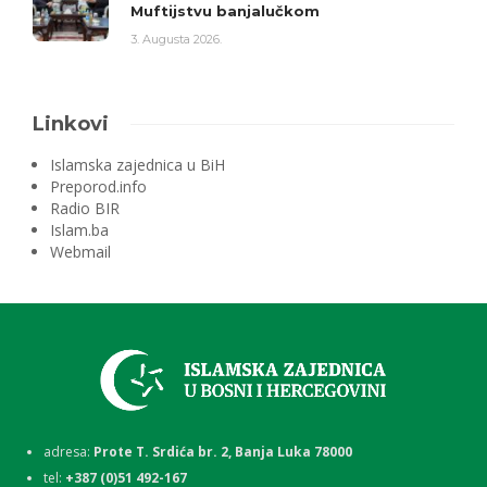
Muftijstvu banjalučkom
3. Augusta 2026.
Linkovi
Islamska zajednica u BiH
Preporod.info
Radio BIR
Islam.ba
Webmail
adresa:
Prote T. Srdića br. 2, Banja Luka 78000
tel:
+387 (0)51 492-167