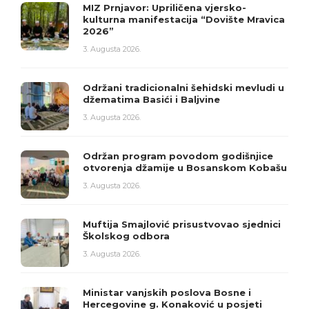
MIZ Prnjavor: Upriličena vjersko-
kulturna manifestacija “Dovište Mravica
2026”
3. Augusta 2026.
Održani tradicionalni šehidski mevludi u
džematima Basići i Baljvine
3. Augusta 2026.
Održan program povodom godišnjice
otvorenja džamije u Bosanskom Kobašu
3. Augusta 2026.
Muftija Smajlović prisustvovao sjednici
Školskog odbora
3. Augusta 2026.
Ministar vanjskih poslova Bosne i
Hercegovine g. Konaković u posjeti