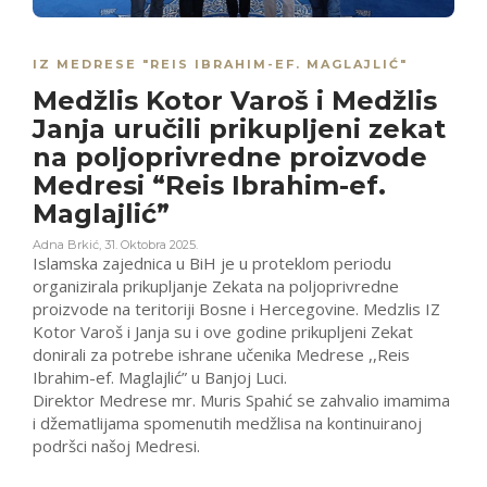
IZ MEDRESE "REIS IBRAHIM-EF. MAGLAJLIĆ"
Medžlis Kotor Varoš i Medžlis
Janja uručili prikupljeni zekat
na poljoprivredne proizvode
Medresi “Reis Ibrahim-ef.
Maglajlić”
Adna Brkić
,
31. Oktobra 2025.
Islamska zajednica u BiH je u proteklom periodu
organizirala prikupljanje Zekata na poljoprivredne
proizvode na teritoriji Bosne i Hercegovine. Medzlis IZ
Kotor Varoš i Janja su i ove godine prikupljeni Zekat
donirali za potrebe ishrane učenika Medrese ,,Reis
Ibrahim-ef. Maglajlić” u Banjoj Luci.
Direktor Medrese mr. Muris Spahić se zahvalio imamima
i džematlijama spomenutih medžlisa na kontinuiranoj
podršci našoj Medresi.