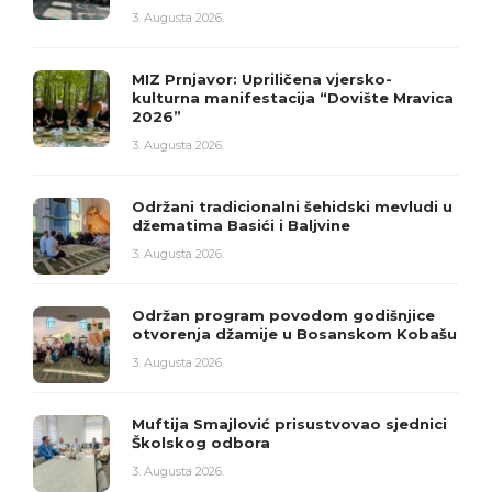
3. Augusta 2026.
MIZ Prnjavor: Upriličena vjersko-
kulturna manifestacija “Dovište Mravica
2026”
3. Augusta 2026.
Održani tradicionalni šehidski mevludi u
džematima Basići i Baljvine
3. Augusta 2026.
Održan program povodom godišnjice
otvorenja džamije u Bosanskom Kobašu
3. Augusta 2026.
Muftija Smajlović prisustvovao sjednici
Školskog odbora
3. Augusta 2026.