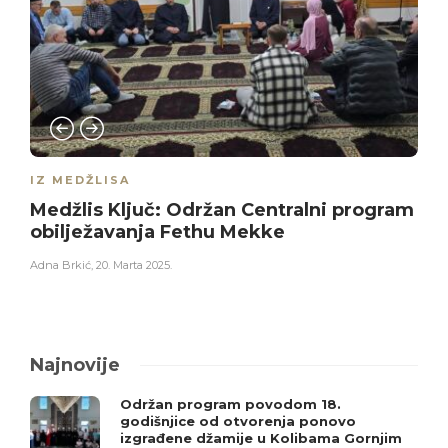
IZ MEDŽLISA
Medžlis Ključ: Održan Centralni program
obilježavanja Fethu Mekke
Adna Brkić
,
20. Marta 2025.
Najnovije
Održan program povodom 18.
godišnjice od otvorenja ponovo
izgrađene džamije u Kolibama Gornjim