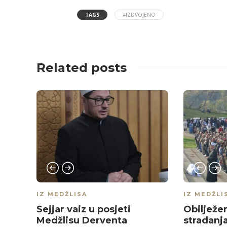
TAGS
#IZDVOJENO
Related posts
IZ MEDŽLISA
IZ MEDŽLI
Sejjar vaiz u posjeti
Obilježe
Medžlisu Derventa
stradanj