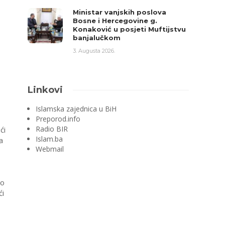
Ministar vanjskih poslova
Bosne i Hercegovine g.
Konaković u posjeti Muftijstvu
banjalučkom
3. Augusta 2026.
Linkovi
Islamska zajednica u BiH
Preporod.info
Radio BIR
ći
Islam.ba
a
Webmail
 o
ći