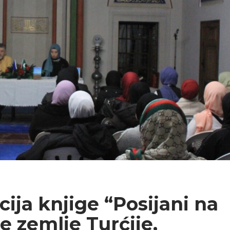
ja knjige “Posijani na
 zemlje Turćije,