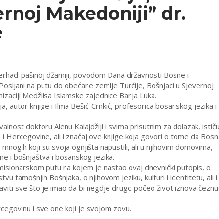
ernoj Makedoniji” dr.
e
erhad-pašinoj džamiji, povodom Dana državnosti Bosne i
Posijani na putu do obećane zemlje Turćije, Bošnjaci u Sjevernoj
nizaciji Medžlisa Islamske zajednice Banja Luka.
ja, autor knjige i Ilma Bešić-Crnkić, profesorica bosanskog jezika i
valnost doktoru Alenu Kalajdžiji i svima prisutnim za dolazak, ističu
i Hercegovine, ali i značaj ove knjige koja govori o tome da Bosn
mnogih koji su svoja ognjišta napustili, ali u njihovim domovima,
ne i bošnjaštva i bosanskog jezika.
misionarskom putu na kojem je nastao ovaj dnevnički putopis, o
u tamošnjih Bošnjaka, o njihovom jeziku, kulturi i identitetu, ali i
viti sve što je imao da bi negdje drugo počeo život iznova čeznu
cegovinu i sve one koji je svojom zovu.