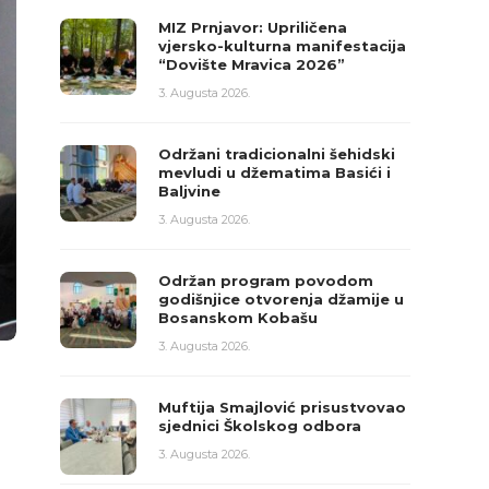
MIZ Prnjavor: Upriličena
vjersko-kulturna manifestacija
“Dovište Mravica 2026”
3. Augusta 2026.
Održani tradicionalni šehidski
mevludi u džematima Basići i
Baljvine
3. Augusta 2026.
Održan program povodom
godišnjice otvorenja džamije u
Bosanskom Kobašu
3. Augusta 2026.
Muftija Smajlović prisustvovao
sjednici Školskog odbora
3. Augusta 2026.