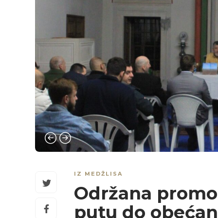
IZ MEDŽLISA
Održana promoci
putu do obećane