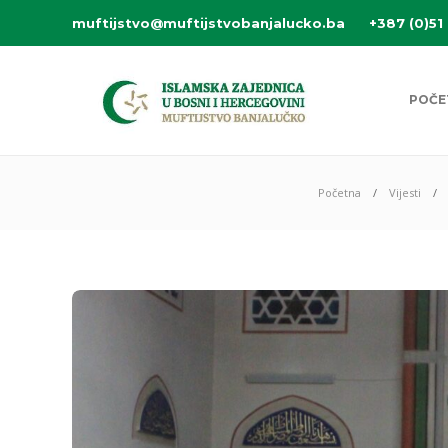
muftijstvo@muftijstvobanjalucko.ba
+387 (0)51
POČE
Početna
Vijesti