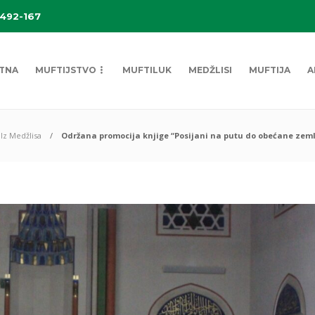
 492-167
TNA
MUFTIJSTVO
MUFTILUK
MEDŽLISI
MUFTIJA
A
Iz Medžlisa
Održana promocija knjige “Posijani na putu do obećane zemlje