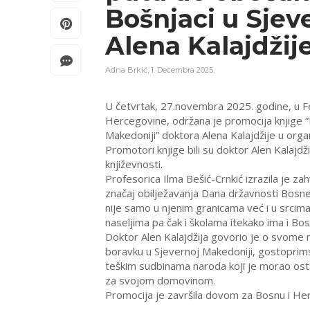
Bošnjaci u Sjev
Alena Kalajdžij
Adna Brkić
,
1. Decembra 2025.
U četvrtak, 27.novembra 2025. godine, u F
Hercegovine, održana je promocija knjige “
Makedoniji” doktora Alena Kalajdžije u orga
Promotori knjige bili su doktor Alen Kalajdži
književnosti.
Profesorica Ilma Bešić-Crnkić izrazila je zah
značaj obilježavanja Dana državnosti Bosne 
nije samo u njenim granicama već i u srcima 
naseljima pa čak i školama itekako ima i Bos
Doktor Alen Kalajdžija govorio je o svome 
boravku u Sjevernoj Makedoniji, gostoprimstv
teškim sudbinama naroda koji je morao osta
za svojom domovinom.
Promocija je završila dovom za Bosnu i Her