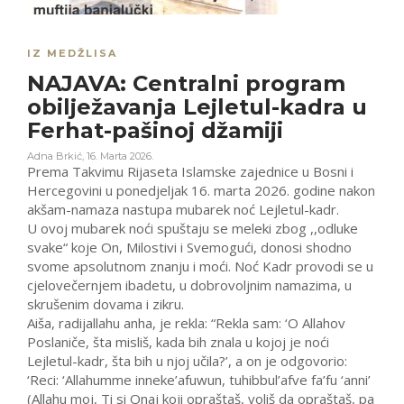
IZ MEDŽLISA
NAJAVA: Centralni program
obilježavanja Lejletul-kadra u
Ferhat-pašinoj džamiji
Adna Brkić
,
16. Marta 2026.
Prema Takvimu Rijaseta Islamske zajednice u Bosni i
Hercegovini u ponedjeljak 16. marta 2026. godine nakon
akšam-namaza nastupa mubarek noć Lejletul-kadr.
U ovoj mubarek noći spuštaju se meleki zbog ,,odluke
svake“ koje On, Milostivi i Svemogući, donosi shodno
svome apsolutnom znanju i moći. Noć Kadr provodi se u
cjelovečernjem ibadetu, u dobrovoljnim namazima, u
skrušenim dovama i zikru.
Aiša, radijallahu anha, je rekla: “Rekla sam: ‘O Allahov
Poslaniče, šta misliš, kada bih znala u kojoj je noći
Lejletul-kadr, šta bih u njoj učila?’, a on je odgovorio:
‘Reci: ‘Allahumme inneke’afuwun, tuhibbul’afve fa’fu ‘anni’
(Allahu moj, Ti si Onaj koji opraštaš, voliš da opraštaš, pa