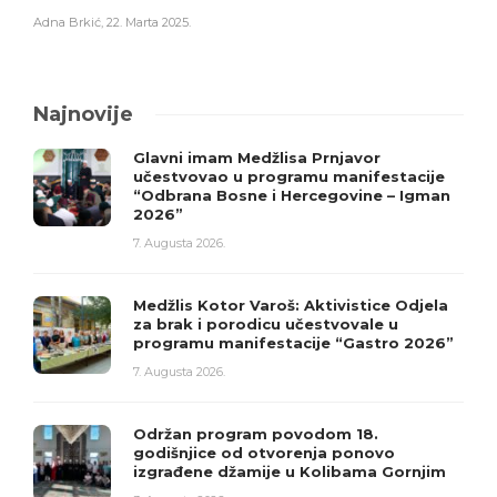
Adna Brkić
,
22. Marta 2025.
Najnovije
Glavni imam Medžlisa Prnjavor
učestvovao u programu manifestacije
“Odbrana Bosne i Hercegovine – Igman
2026”
7. Augusta 2026.
Medžlis Kotor Varoš: Aktivistice Odjela
za brak i porodicu učestvovale u
programu manifestacije “Gastro 2026”
7. Augusta 2026.
Održan program povodom 18.
godišnjice od otvorenja ponovo
izgrađene džamije u Kolibama Gornjim