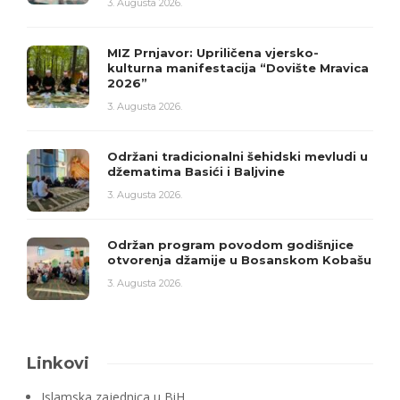
3. Augusta 2026.
MIZ Prnjavor: Upriličena vjersko-
kulturna manifestacija “Dovište Mravica
2026”
3. Augusta 2026.
Održani tradicionalni šehidski mevludi u
džematima Basići i Baljvine
3. Augusta 2026.
Održan program povodom godišnjice
otvorenja džamije u Bosanskom Kobašu
3. Augusta 2026.
Linkovi
Islamska zajednica u BiH