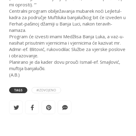
mi oprosti). ‘”
Centralni program obilježavanja mubarek noći Lejletul-
kadra za područje Muftiluka banjalučkog bit će izveden u
Ferhat-pašinoj džamiji u Banja Luci, nakon teravih-
namaza.
Program će izvesti imami Medžlisa Banja Luka, a vaz-u-
nasihat prisutnim vjernicima i vjernicima će kazivat mr.
Admir-ef. Blitović, rukovodilac Službe za vjerske poslove
i obrazovanje.
Planirano je da kader dovu prouči Ismail-ef. Smajlović,
muftija banjalučki.
(A.B.)
TAGS
#IZDVOJENO