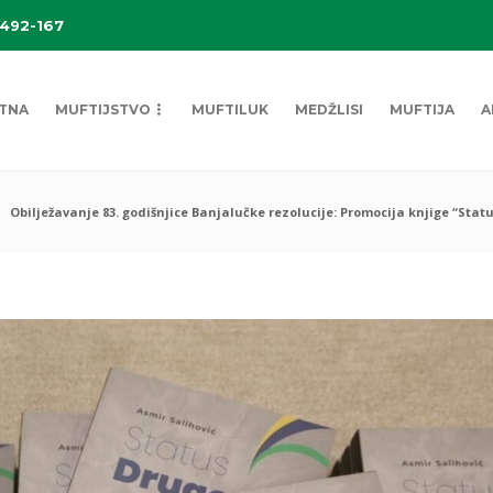
 492-167
TNA
MUFTIJSTVO
MUFTILUK
MEDŽLISI
MUFTIJA
A
Obilježavanje 83. godišnjice Banjalučke rezolucije: Promocija knjige “Sta