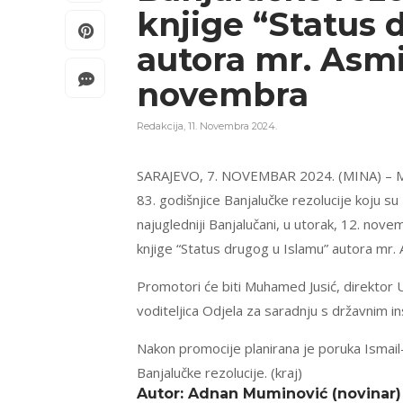
knjige “Status 
autora mr. Asmir
novembra
Redakcija
,
11. Novembra 2024.
SARAJEVO, 7. NOVEMBAR 2024. (MINA) – Medž
83. godišnjice Banjalučke rezolucije koju s
najugledniji Banjalučani, u utorak, 12. nove
knjige “Status drugog u Islamu” autora mr. A
Promotori će biti Muhamed Jusić, direktor
voditeljica Odjela za saradnju s državnim ins
Nakon promocije planirana je poruka Ismail
Banjalučke rezolucije. (kraj)
Autor: Adnan Muminović (novinar)