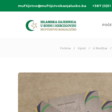
muftijstvo@muftijstvobanjalucko.ba
+387 (0)51
POČE
Početna
Vijesti
Iz Medžlisa