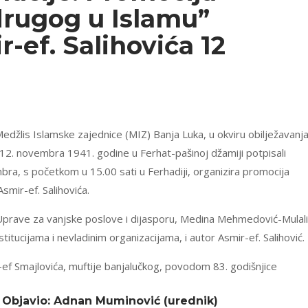
drugog u Islamu”
-ef. Salihovića 12
lis Islamske zajednice (MIZ) Banja Luka, u okviru obilježavanj
u 12. novembra 1941. godine u Ferhat-pašinoj džamiji potpisali
mbra, s početkom u 15.00 sati u Ferhadiji, organizira promocija
smir-ef. Salihovića.
 Uprave za vanjske poslove i dijasporu, Medina Mehmedović-Mulali
titucijama i nevladinim organizacijama, i autor Asmir-ef. Salihović.
-ef Smajlovića, muftije banjalučkog, povodom 83. godišnjice
 Objavio: Adnan Muminović (urednik)