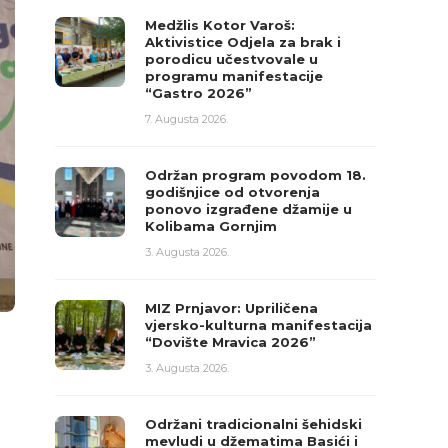
Medžlis Kotor Varoš:
Aktivistice Odjela za brak i
porodicu učestvovale u
programu manifestacije
“Gastro 2026”
7. Augusta 2026.
Održan program povodom 18.
godišnjice od otvorenja
ponovo izgrađene džamije u
Kolibama Gornjim
3. Augusta 2026.
MIZ Prnjavor: Upriličena
vjersko-kulturna manifestacija
“Dovište Mravica 2026”
3. Augusta 2026.
Održani tradicionalni šehidski
mevludi u džematima Basići i