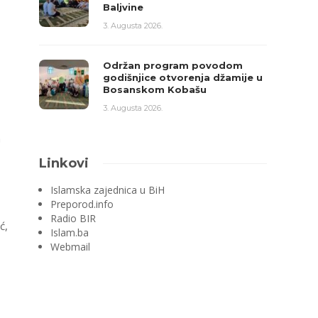
Baljvine
3. Augusta 2026.
Održan program povodom
godišnjice otvorenja džamije u
Bosanskom Kobašu
3. Augusta 2026.
a
Linkovi
Islamska zajednica u BiH
Preporod.info
Radio BIR
ć,
Islam.ba
Webmail