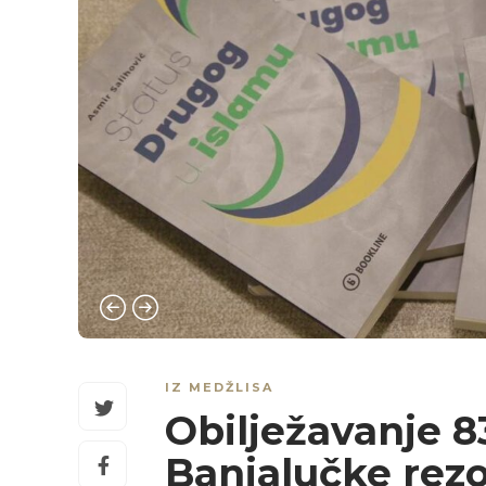
IZ MEDŽLISA
Obilježavanje 8
Banjalučke rezo