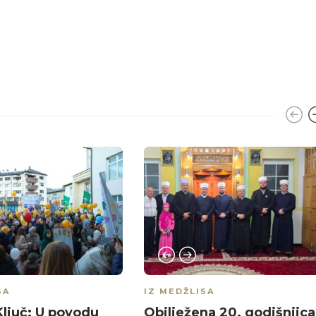
SA
IZ MEDŽLISA
Ključ: U povodu
Obilježena 20. godišnjica