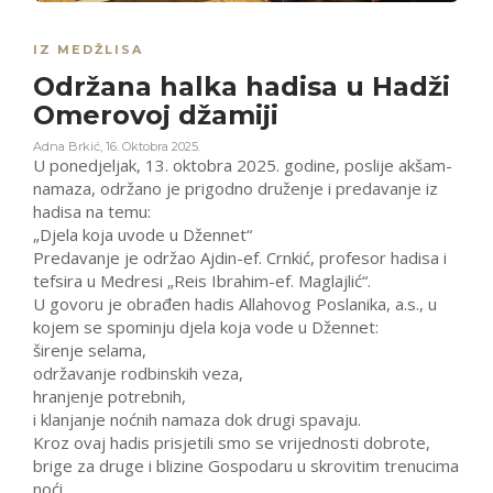
IZ MEDŽLISA
Održana halka hadisa u Hadži
Omerovoj džamiji
Adna Brkić
,
16. Oktobra 2025.
U ponedjeljak, 13. oktobra 2025. godine, poslije akšam-
namaza, održano je prigodno druženje i predavanje iz
hadisa na temu:
„Djela koja uvode u Džennet“
Predavanje je održao Ajdin-ef. Crnkić, profesor hadisa i
tefsira u Medresi „Reis Ibrahim-ef. Maglajlić“.
U govoru je obrađen hadis Allahovog Poslanika, a.s., u
kojem se spominju djela koja vode u Džennet:
širenje selama,
održavanje rodbinskih veza,
hranjenje potrebnih,
i klanjanje noćnih namaza dok drugi spavaju.
Kroz ovaj hadis prisjetili smo se vrijednosti dobrote,
brige za druge i blizine Gospodaru u skrovitim trenucima
noći.