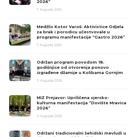
2026”
7. Augusta 2026.
Medžlis Kotor Varoš: Aktivistice Odjela
za brak i porodicu učestvovale u
programu manifestacije “Gastro 2026”
7. Augusta 2026.
Održan program povodom 18.
godišnjice od otvorenja ponovo
izgrađene džamije u Kolibama Gornjim
3. Augusta 2026.
MIZ Prnjavor: Upriličena vjersko-
kulturna manifestacija “Dovište Mravica
2026”
3. Augusta 2026.
Održani tradicionalni šehidski mevludi u