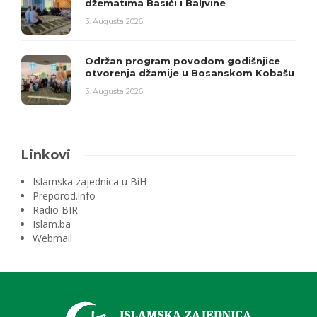
džematima Basići i Baljvine
3. Augusta 2026.
Održan program povodom godišnjice
otvorenja džamije u Bosanskom Kobašu
3. Augusta 2026.
Linkovi
Islamska zajednica u BiH
Preporod.info
Radio BIR
Islam.ba
Webmail