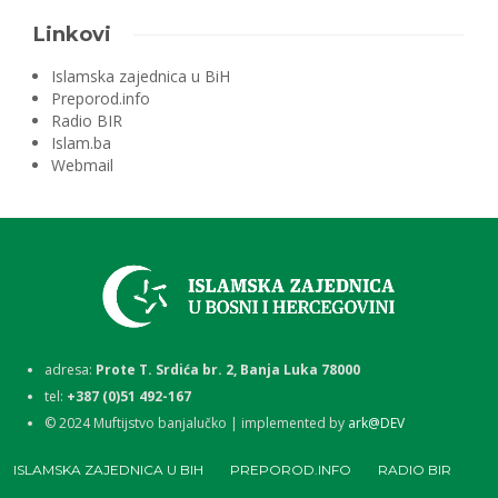
Linkovi
Islamska zajednica u BiH
Preporod.info
Radio BIR
Islam.ba
Webmail
adresa:
Prote T. Srdića br. 2, Banja Luka 78000
tel:
+387 (0)51 492-167
©
2024
Muftijstvo banjalučko | implemented by
ark@DEV
ISLAMSKA ZAJEDNICA U BIH
PREPOROD.INFO
RADIO BIR