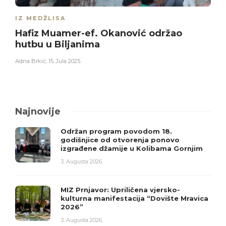
IZ MEDŽLISA
Hafiz Muamer-ef. Okanović održao
hutbu u Biljanima
Adna Brkić
,
15. Jula 2025.
Najnovije
Održan program povodom 18.
godišnjice od otvorenja ponovo
izgrađene džamije u Kolibama Gornjim
3. Augusta 2026.
MIZ Prnjavor: Upriličena vjersko-
kulturna manifestacija “Dovište Mravica
2026”
3. Augusta 2026.