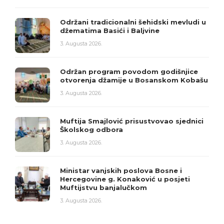
Održani tradicionalni šehidski mevludi u
džematima Basići i Baljvine
3. Augusta 2026.
Održan program povodom godišnjice
otvorenja džamije u Bosanskom Kobašu
3. Augusta 2026.
Muftija Smajlović prisustvovao sjednici
Školskog odbora
3. Augusta 2026.
Ministar vanjskih poslova Bosne i
Hercegovine g. Konaković u posjeti
Muftijstvu banjalučkom
3. Augusta 2026.