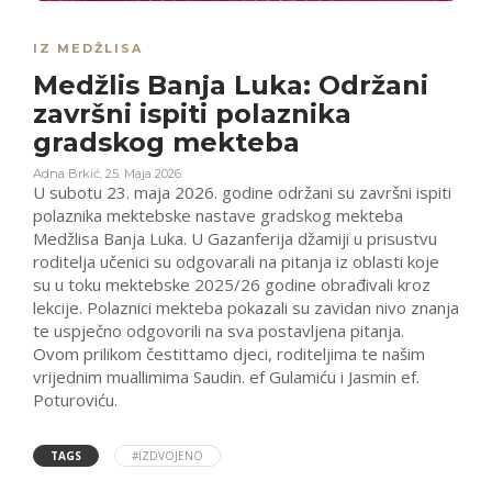
IZ MEDŽLISA
Medžlis Banja Luka: Održani
završni ispiti polaznika
gradskog mekteba
Adna Brkić
,
25. Maja 2026.
U subotu 23. maja 2026. godine održani su završni ispiti
polaznika mektebske nastave gradskog mekteba
Medžlisa Banja Luka. U Gazanferija džamiji u prisustvu
roditelja učenici su odgovarali na pitanja iz oblasti koje
su u toku mektebske 2025/26 godine obrađivali kroz
lekcije. Polaznici mekteba pokazali su zavidan nivo znanja
te uspječno odgovorili na sva postavljena pitanja.
Ovom prilikom čestittamo djeci, roditeljima te našim
vrijednim muallimima Saudin. ef Gulamiću i Jasmin ef.
Poturoviću.
TAGS
#IZDVOJENO