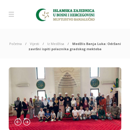
Početna
Vijesti
Iz Medžlisa
Medžlis Banja Luka: Održani
završni ispiti polaznika gradskog mekteba