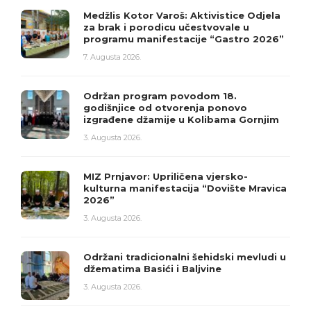
Medžlis Kotor Varoš: Aktivistice Odjela
za brak i porodicu učestvovale u
programu manifestacije “Gastro 2026”
7. Augusta 2026.
Održan program povodom 18.
godišnjice od otvorenja ponovo
izgrađene džamije u Kolibama Gornjim
3. Augusta 2026.
MIZ Prnjavor: Upriličena vjersko-
kulturna manifestacija “Dovište Mravica
2026”
3. Augusta 2026.
Održani tradicionalni šehidski mevludi u
džematima Basići i Baljvine
3. Augusta 2026.