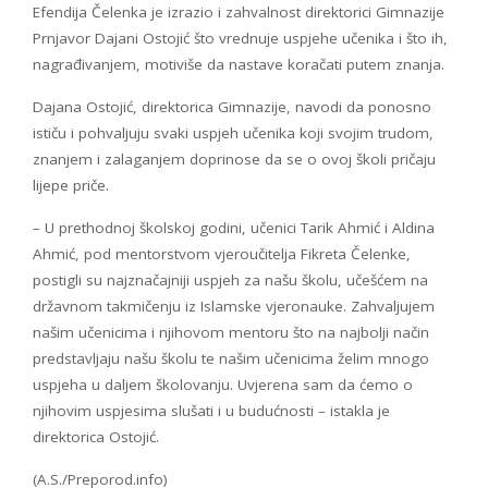
Efendija Čelenka je izrazio i zahvalnost direktorici Gimnazije
Prnjavor Dajani Ostojić što vrednuje uspjehe učenika i što ih,
nagrađivanjem, motiviše da nastave koračati putem znanja.
Dajana Ostojić, direktorica Gimnazije, navodi da ponosno
ističu i pohvaljuju svaki uspjeh učenika koji svojim trudom,
znanjem i zalaganjem doprinose da se o ovoj školi pričaju
lijepe priče.
– U prethodnoj školskoj godini, učenici Tarik Ahmić i Aldina
Ahmić, pod mentorstvom vjeroučitelja Fikreta Čelenke,
postigli su najznačajniji uspjeh za našu školu, učešćem na
državnom takmičenju iz Islamske vjeronauke. Zahvaljujem
našim učenicima i njihovom mentoru što na najbolji način
predstavljaju našu školu te našim učenicima želim mnogo
uspjeha u daljem školovanju. Uvjerena sam da ćemo o
njihovim uspjesima slušati i u budućnosti – istakla je
direktorica Ostojić.
(A.S./Preporod.info)