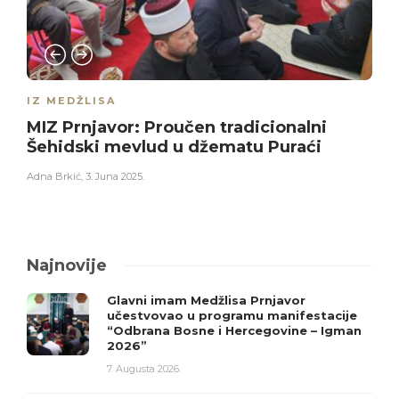
IZ MEDŽLISA
MIZ Prnjavor: Proučen tradicionalni
Šehidski mevlud u džematu Puraći
Adna Brkić
,
3. Juna 2025.
Najnovije
Glavni imam Medžlisa Prnjavor
učestvovao u programu manifestacije
“Odbrana Bosne i Hercegovine – Igman
2026”
7. Augusta 2026.