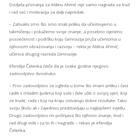
Dodjela priznanja za Aldinu Ahmić nije samo nagrada za trud
i rad već i motivacija za dalji napredak.
– Zahvalni smo što smo imali priliku da učestvujemo u
takmičenju i pokažemo svoje znanje, a posebno cijenimo
posvećenost i podršku koju Gimnazija pruža učenicima u
njihovom obrazovanju i razvoju – rekla je Aldina Ahmić,
učenica drugog razreda Gimnazije.
Efendija Čelenka ističe da je svake godine njegovo
zadovoljstvo dvostruko.
– Prvo zadovoljstvo se ogleda u tome što imam priliku i čast
raditi s mladim ljudima koji vole i žele učiti o svojoj vjeri, koji
se trude, rade i koji na kraju ostvaruju dobre rezultate. Tako
svoju školu ali i Zajednicu predstavljaju u najljepšem svjetlu.
Drugo zadovoljstvo mi pričinjava što njihovo znanje, trud i
rad drugi vide i za to ih i nagrade – rekao je efendija
Čelenka.