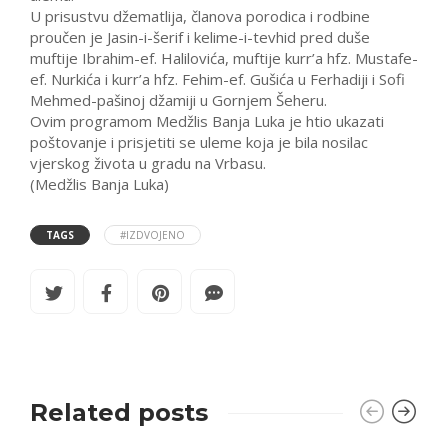
U prisustvu džematlija, članova porodica i rodbine
proučen je Jasin-i-šerif i kelime-i-tevhid pred duše
muftije Ibrahim-ef. Halilovića, muftije kurr’a hfz. Mustafe-
ef. Nurkića i kurr’a hfz. Fehim-ef. Gušića u Ferhadiji i Sofi
Mehmed-pašinoj džamiji u Gornjem Šeheru.
Ovim programom Medžlis Banja Luka je htio ukazati
poštovanje i prisjetiti se uleme koja je bila nosilac
vjerskog života u gradu na Vrbasu.
(Medžlis Banja Luka)
TAGS
#IZDVOJENO
Related posts