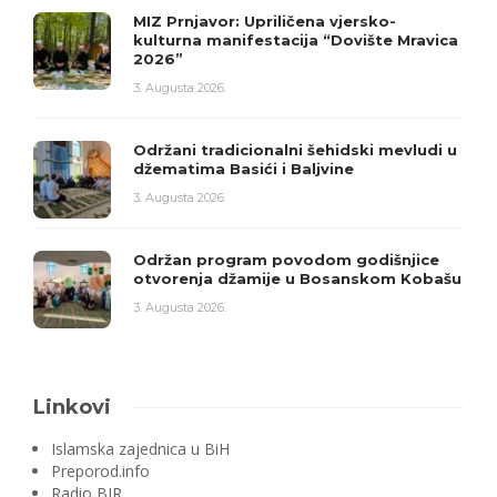
MIZ Prnjavor: Upriličena vjersko-
kulturna manifestacija “Dovište Mravica
2026”
3. Augusta 2026.
Održani tradicionalni šehidski mevludi u
džematima Basići i Baljvine
3. Augusta 2026.
Održan program povodom godišnjice
otvorenja džamije u Bosanskom Kobašu
3. Augusta 2026.
Linkovi
Islamska zajednica u BiH
Preporod.info
Radio BIR