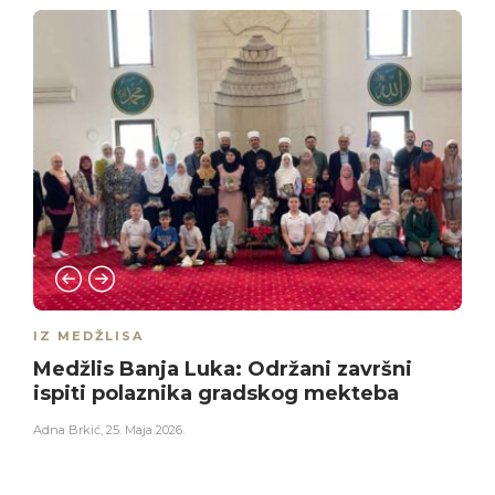
IZ MEDŽLISA
Medžlis Banja Luka: Održani završni
ispiti polaznika gradskog mekteba
Adna Brkić
,
25. Maja 2026.