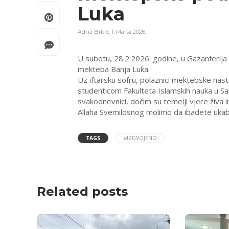
Luka
Adna Brkić
,
1. Marta 2026.
U subotu, 28.2.2026. godine, u Gazanferija 
mekteba Banja Luka.
Uz iftarsku sofru, polaznici mektebske nast
studenticom Fakulteta Islamskih nauka u Saraj
svakodnevnici, dočim su temelji vjere živa i
Allaha Svemilosnog molimo da ibadete ukabuli
TAGS
#IZDVOJENO
Related posts