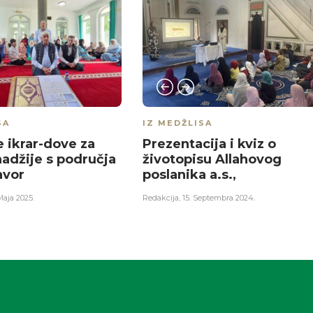
SA
IZ MEDŽLISA
 ikrar-dove za
Prezentacija i kviz o
adžije s područja
životopisu Allahovog
avor
poslanika a.s.,
Maja 2025.
Redakcija
,
15. Septembra 2024.