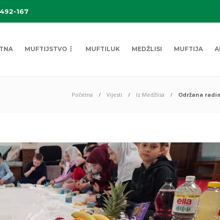
 492-167
TNA
MUFTIJSTVO
MUFTILUK
MEDŽLISI
MUFTIJA
A
Početna
Vijesti
Iz Medžlisa
Održana radio