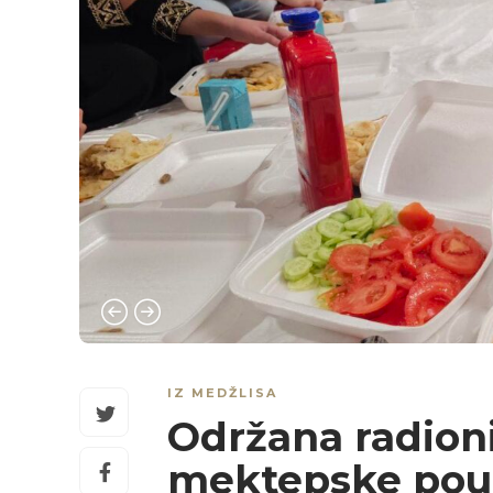
IZ MEDŽLISA
Održana radionic
mektepske pouk