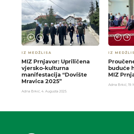
IZ MEDŽLISA
IZ MEDŽLI
MIZ Prnjavor: Upriličena
Proučene
vjersko-kulturna
buduće h
manifestacija “Dovište
MIZ Prnj
Mravica 2025”
Adna Brkić
,
19. 
Adna Brkić
,
4. Augusta 2025.