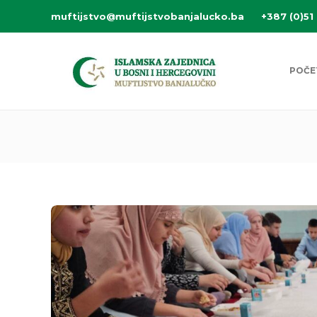
muftijstvo@muftijstvobanjalucko.ba
+387 (0)51
POČE