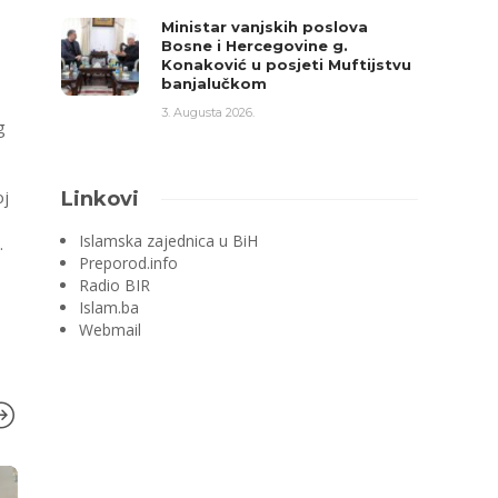
Ministar vanjskih poslova
Bosne i Hercegovine g.
Konaković u posjeti Muftijstvu
banjalučkom
3. Augusta 2026.
g
oj
Linkovi
Islamska zajednica u BiH
.
Preporod.info
Radio BIR
Islam.ba
Webmail