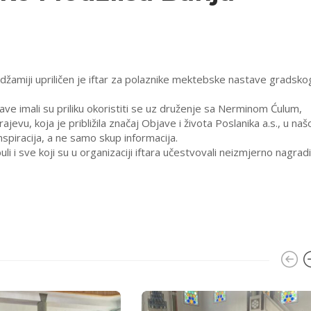
džamiji upriličen je iftar za polaznike mektebske nastave gradsko
ave imali su priliku okoristiti se uz druženje sa Nerminom Ćulum,
evu, koja je približila značaj Objave i života Poslanika a.s., u naš
nspiracija, a ne samo skup informacija.
 i sve koji su u organizaciji iftara učestvovali neizmjerno nagradi