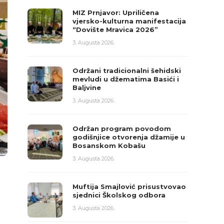
MIZ Prnjavor: Upriličena
vjersko-kulturna manifestacija
“Dovište Mravica 2026”
3. Augusta 2026.
Održani tradicionalni šehidski
mevludi u džematima Basići i
Baljvine
3. Augusta 2026.
Održan program povodom
godišnjice otvorenja džamije u
Bosanskom Kobašu
3. Augusta 2026.
Muftija Smajlović prisustvovao
sjednici Školskog odbora
3. Augusta 2026.