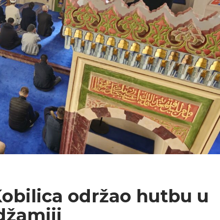
Kobilica održao hutbu u
džamiji