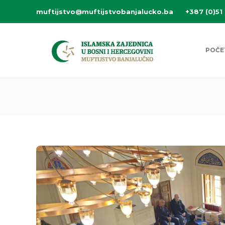
muftijstvo@muftijstvobanjalucko.ba
+387 (0)51
POČE