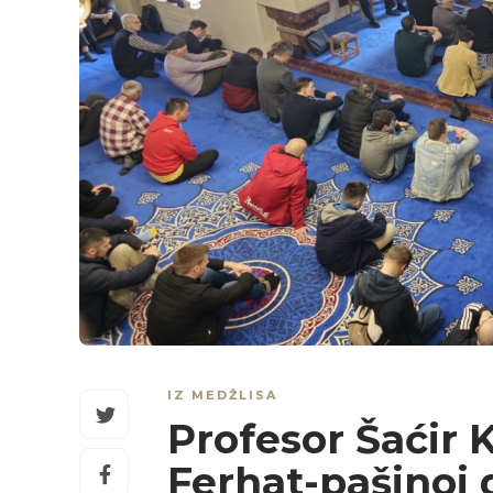
IZ MEDŽLISA
Profesor Šaćir 
Ferhat-pašinoj 