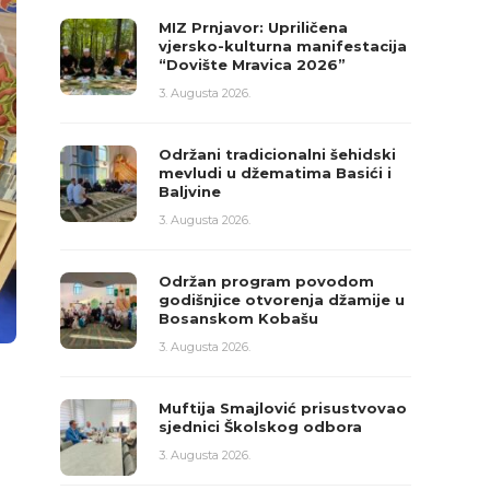
MIZ Prnjavor: Upriličena
vjersko-kulturna manifestacija
“Dovište Mravica 2026”
3. Augusta 2026.
Održani tradicionalni šehidski
mevludi u džematima Basići i
Baljvine
3. Augusta 2026.
Održan program povodom
godišnjice otvorenja džamije u
Bosanskom Kobašu
3. Augusta 2026.
Muftija Smajlović prisustvovao
sjednici Školskog odbora
3. Augusta 2026.