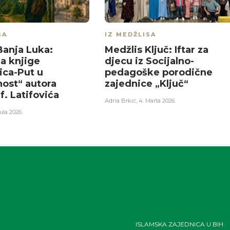
SA
IZ MEDŽLISA
Banja Luka:
Medžlis Ključ: Iftar za
a knjige
djecu iz Socijalno-
ica-Put u
pedagoške porodične
nost“ autora
zajednice „Ključ“
f. Latifovića
Adna Brkić
,
4. Marta 2026.
Jula 2026.
ISLAMSKA ZAJEDNICA U BIH