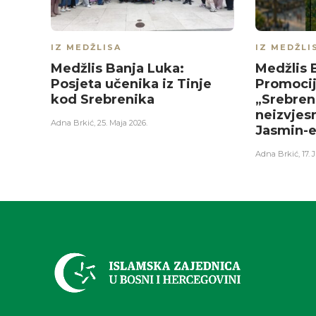
IZ MEDŽLISA
IZ MEDŽLI
Medžlis Banja Luka:
Medžlis 
Posjeta učenika iz Tinje
Promocij
kod Srebrenika
„Srebren
neizvjes
Adna Brkić
,
25. Maja 2026.
Jasmin-e
Adna Brkić
,
17. 