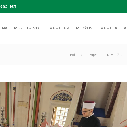
 492-167
TNA
MUFTIJSTVO
MUFTILUK
MEDŽLISI
MUFTIJA
A
Početna
Vijesti
Iz Medžlisa