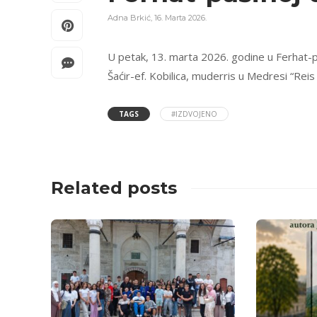
Adna Brkić
,
16. Marta 2026.
U petak, 13. marta 2026. godine u Ferhat-p
Šaćir-ef. Kobilica, muderris u Medresi “Reis 
TAGS
#IZDVOJENO
Related posts