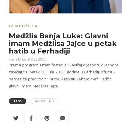
IZ MEDŽLISA
Medžlis Banja Luka: Glavni
imam Medžlisa Jajce u petak
hatib u Ferhadiji
Adna Brkić
,
9. Jula 2026.
Prema programu manifestacije “Zavičaj dijaspori, dijaspora
zavičaju” u petak 10. jula 2026. godine u Ferhadiji džumu-
namaz će predvoditi i hutbu kazivati Zehrudin-ef. Hadžić,
glavni imam Medžlisa Jajce.
TAGS
#IZDVOJENO