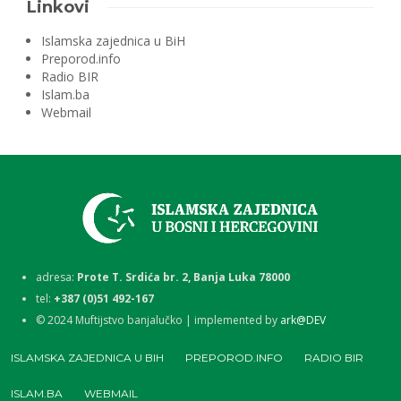
Linkovi
Islamska zajednica u BiH
Preporod.info
Radio BIR
Islam.ba
Webmail
adresa:
Prote T. Srdića br. 2, Banja Luka 78000
tel:
+387 (0)51 492-167
©
2024
Muftijstvo banjalučko | implemented by
ark@DEV
ISLAMSKA ZAJEDNICA U BIH
PREPOROD.INFO
RADIO BIR
ISLAM.BA
WEBMAIL