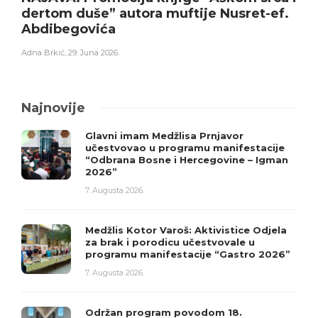
dertom duše” autora muftije Nusret-ef.
Abdibegovića
Adna Brkić
,
29. Juna 2026.
Najnovije
Glavni imam Medžlisa Prnjavor
učestvovao u programu manifestacije
“Odbrana Bosne i Hercegovine – Igman
2026”
7. Augusta 2026.
Medžlis Kotor Varoš: Aktivistice Odjela
za brak i porodicu učestvovale u
programu manifestacije “Gastro 2026”
7. Augusta 2026.
Održan program povodom 18.