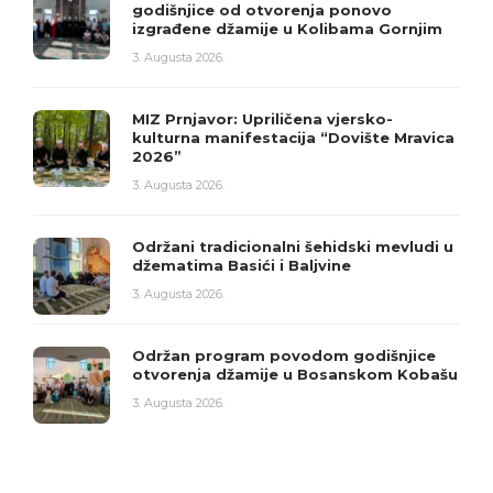
godišnjice od otvorenja ponovo
izgrađene džamije u Kolibama Gornjim
3. Augusta 2026.
MIZ Prnjavor: Upriličena vjersko-
kulturna manifestacija “Dovište Mravica
2026”
3. Augusta 2026.
Održani tradicionalni šehidski mevludi u
džematima Basići i Baljvine
3. Augusta 2026.
Održan program povodom godišnjice
otvorenja džamije u Bosanskom Kobašu
3. Augusta 2026.