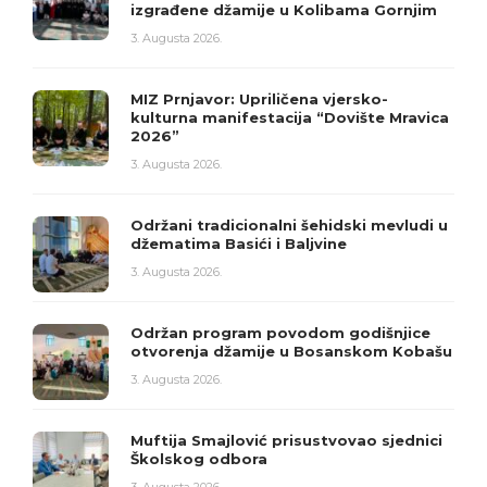
izgrađene džamije u Kolibama Gornjim
3. Augusta 2026.
MIZ Prnjavor: Upriličena vjersko-
kulturna manifestacija “Dovište Mravica
2026”
3. Augusta 2026.
Održani tradicionalni šehidski mevludi u
džematima Basići i Baljvine
3. Augusta 2026.
Održan program povodom godišnjice
otvorenja džamije u Bosanskom Kobašu
3. Augusta 2026.
Muftija Smajlović prisustvovao sjednici
Školskog odbora