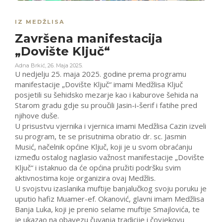
IZ MEDŽLISA
Završena manifestacija
„Dovište Ključ“
Adna Brkić
,
26. Maja 2025.
U nedjelju 25. maja 2025. godine prema programu
manifestacije „Dovište Ključ“ imami Medžlisa Ključ
posjetili su šehidsko mezarje kao i kaburove šehida na
Starom gradu gdje su proučili Jasin-i-šerif i fatihe pred
njihove duše.
U prisustvu vjernika i vjernica imami Medžlisa Cazin izveli
su program, te se prisutnima obratio dr. sc. Jasmin
Musić, načelnik općine Ključ, koji je u svom obraćanju
između ostalog naglasio važnost manifestacije „Dovište
Ključ“ i istaknuo da će općina pružiti podršku svim
aktivnostima koje organizira ovaj Medžlis.
U svojstvu izaslanika muftije banjalučkog svoju poruku je
uputio hafiz Muamer-ef. Okanović, glavni imam Medžlisa
Banja Luka, koji je prenio selame muftije Smajlovića, te
je ukazao na obavezu čuvanja tradicije i čovjekovu