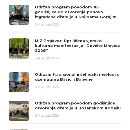
Održan program povodom 18.
godišnjice od otvorenja ponovo
izgrađene džamije u Kolibama Gornjim
3. Augusta 2026.
MIZ Prnjavor: Upriličena vjersko-
kulturna manifestacija “Dovište Mravica
2026”
3. Augusta 2026.
Održani tradicionalni šehidski mevludi u
džematima Basići i Baljvine
3. Augusta 2026.
Održan program povodom godišnjice
otvorenja džamije u Bosanskom Kobašu
3. Augusta 2026.