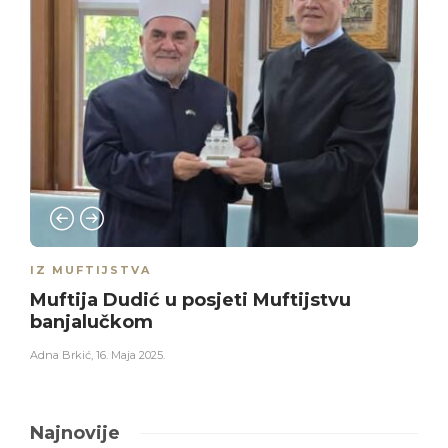
IZ MUFTIJSTVA
Muftija Dudić u posjeti Muftijstvu
banjalučkom
Adna Brkić
,
16. Maja 2025.
Najnovije