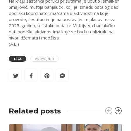
Na kraju sastanka poruku prisutnima je uputio Ismail-ef.
Smajlović, muftija banjalučki, koji je između ostalog dao
podršku koordinatorima/cama u aktivnostima koje
provode, čestitao im je na postavljenim planovima za
2025. godinu, te istaknuo da će Muftijstvo banjalučko
dati podršku aktivnostima koje se budu realizirale na
nivou džemata i medžlisa.
(A.B.)
TAGS
#IZDVOJENO
Related posts