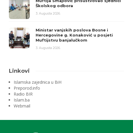
Muftija Smajlović prisustvovao sjednici
Školskog odbora
3. Augusta 2026.
Ministar vanjskih poslova Bosne i
Hercegovine g. Konaković u posjeti
Muftijstvu banjalučkom
3. Augusta 2026.
Linkovi
Islamska zajednica u BiH
Preporod.info
Radio BIR
Islam.ba
Webmail