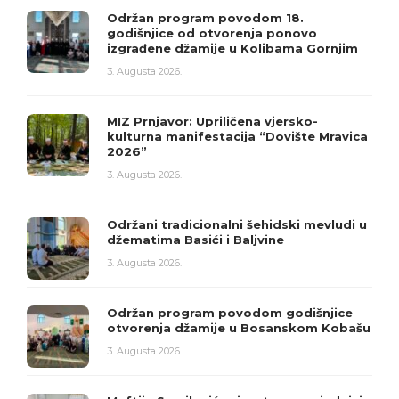
Održan program povodom 18.
godišnjice od otvorenja ponovo
izgrađene džamije u Kolibama Gornjim
3. Augusta 2026.
MIZ Prnjavor: Upriličena vjersko-
kulturna manifestacija “Dovište Mravica
2026”
3. Augusta 2026.
Održani tradicionalni šehidski mevludi u
džematima Basići i Baljvine
3. Augusta 2026.
Održan program povodom godišnjice
otvorenja džamije u Bosanskom Kobašu
3. Augusta 2026.