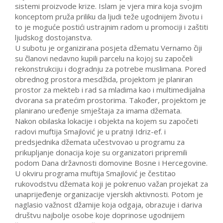
sistemi proizvode krize. Islam je vjera mira koja svojim
konceptom pruža priliku da ljudi teže ugodnijem životu i
to je moguće postići ustrajnim radom u promociji i zaštiti
ljudskog dostojanstva.
U subotu je organizirana posjeta džematu Vernamo čiji
su članovi nedavno kupili parcelu na kojoj su započeli
rekonstrukciju i dogradnju za potrebe muslimana. Pored
obrednog prostora mesdžida, projektom je planiran
prostor za mekteb i rad sa mladima kao i multimedijalna
dvorana sa pratećim prostorima. Također, projektom je
planirano uređenje smještaja za imama džemata.
Nakon obilaska lokacije i objekta na kojem su započeti
radovi muftija Smajlović je u pratnji Idriz-ef. i
predsjednika džemata učestvovao u programu za
prikupljanje donacija koje su organizatori pripremili
podom Dana državnosti domovine Bosne i Hercegovine.
U okviru programa muftija Smajlović je čestitao
rukovodstvu džemata koji je pokrenuo važan projekat za
unaprijeđenje organizacije vjerskih aktivnosti. Potom je
naglasio važnost džamije koja odgaja, obrazuje i dariva
društvu najbolje osobe koje doprinose ugodnijem