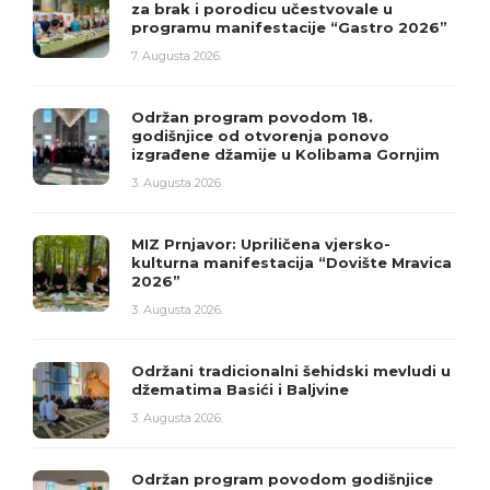
za brak i porodicu učestvovale u
programu manifestacije “Gastro 2026”
7. Augusta 2026.
Održan program povodom 18.
godišnjice od otvorenja ponovo
izgrađene džamije u Kolibama Gornjim
3. Augusta 2026.
MIZ Prnjavor: Upriličena vjersko-
kulturna manifestacija “Dovište Mravica
2026”
3. Augusta 2026.
Održani tradicionalni šehidski mevludi u
džematima Basići i Baljvine
3. Augusta 2026.
Održan program povodom godišnjice