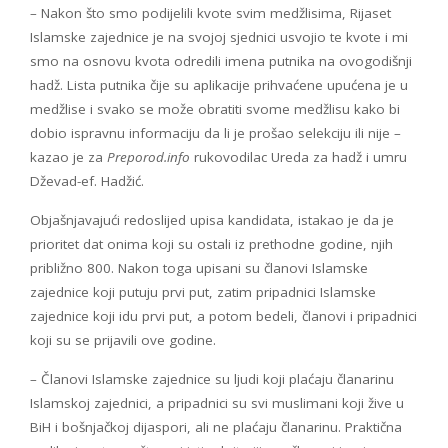
– Nakon što smo podijelili kvote svim medžlisima, Rijaset
Islamske zajednice je na svojoj sjednici usvojio te kvote i mi
smo na osnovu kvota odredili imena putnika na ovogodišnji
hadž. Lista putnika čije su aplikacije prihvaćene upućena je u
medžlise i svako se može obratiti svome medžlisu kako bi
dobio ispravnu informaciju da li je prošao selekciju ili nije –
kazao je za
Preporod.info
rukovodilac Ureda za hadž i umru
Dževad-ef. Hadžić.
Objašnjavajući redoslijed upisa kandidata, istakao je da je
prioritet dat onima koji su ostali iz prethodne godine, njih
približno 800. Nakon toga upisani su članovi Islamske
zajednice koji putuju prvi put, zatim pripadnici Islamske
zajednice koji idu prvi put, a potom bedeli, članovi i pripadnici
koji su se prijavili ove godine.
– Članovi Islamske zajednice su ljudi koji plaćaju članarinu
Islamskoj zajednici, a pripadnici su svi muslimani koji žive u
BiH i bošnjačkoj dijaspori, ali ne plaćaju članarinu. Praktična