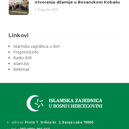
otvorenja džamije u Bosanskom Kobašu
3. Augusta 2026.
Linkovi
Islamska zajednica u BiH
Preporod.info
Radio BIR
Islam.ba
Webmail
adresa:
Prote T. Srdića br. 2, Banja Luka 78000