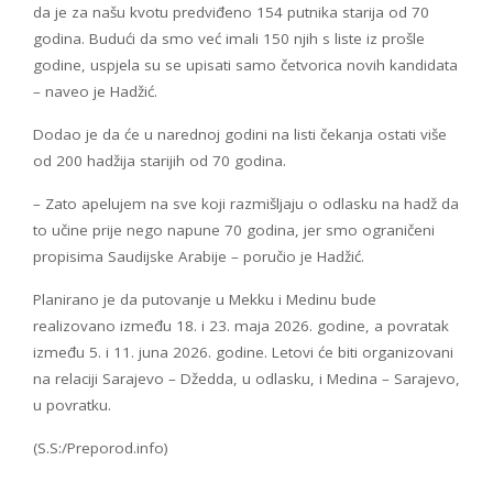
da je za našu kvotu predviđeno 154 putnika starija od 70
godina. Budući da smo već imali 150 njih s liste iz prošle
godine, uspjela su se upisati samo četvorica novih kandidata
– naveo je Hadžić.
Dodao je da će u narednoj godini na listi čekanja ostati više
od 200 hadžija starijih od 70 godina.
– Zato apelujem na sve koji razmišljaju o odlasku na hadž da
to učine prije nego napune 70 godina, jer smo ograničeni
propisima Saudijske Arabije – poručio je Hadžić.
Planirano je da putovanje u Mekku i Medinu bude
realizovano između 18. i 23. maja 2026. godine, a povratak
između 5. i 11. juna 2026. godine. Letovi će biti organizovani
na relaciji Sarajevo – Džedda, u odlasku, i Medina – Sarajevo,
u povratku.
(S.S:/Preporod.info)