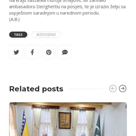
Na kraju sastanka muftija Smajlović se zahvalio
ambasadoru Derighettiu na posjeti, te je izrazio želju sa
uspješnom saradnjom u narednom periodu.
(A.B.)
TAGS
#IZDVOJENO
Related posts