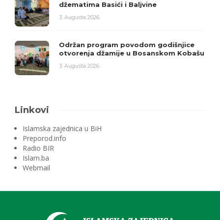
džematima Basići i Baljvine
3. Augusta 2026.
Održan program povodom godišnjice
otvorenja džamije u Bosanskom Kobašu
3. Augusta 2026.
Linkovi
Islamska zajednica u BiH
Preporod.info
Radio BIR
Islam.ba
Webmail