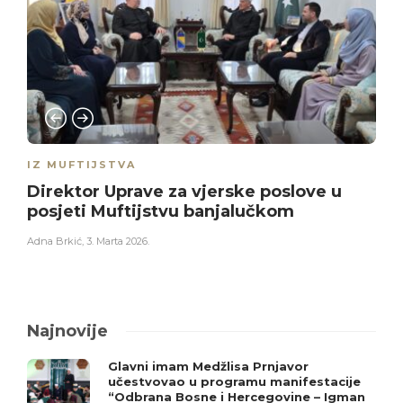
IZ MUFTIJSTVA
Direktor Uprave za vjerske poslove u
posjeti Muftijstvu banjalučkom
Adna Brkić
,
3. Marta 2026.
Najnovije
Glavni imam Medžlisa Prnjavor
učestvovao u programu manifestacije
“Odbrana Bosne i Hercegovine – Igman