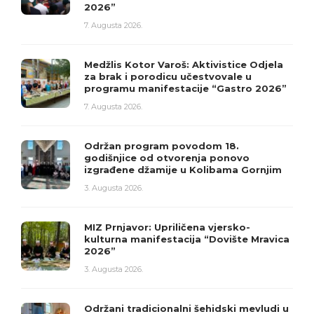
2026”
7. Augusta 2026.
Medžlis Kotor Varoš: Aktivistice Odjela
za brak i porodicu učestvovale u
programu manifestacije “Gastro 2026”
7. Augusta 2026.
Održan program povodom 18.
godišnjice od otvorenja ponovo
izgrađene džamije u Kolibama Gornjim
3. Augusta 2026.
MIZ Prnjavor: Upriličena vjersko-
kulturna manifestacija “Dovište Mravica
2026”
3. Augusta 2026.
Održani tradicionalni šehidski mevludi u