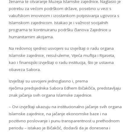
ženama te otvaranje Muzeja Islamske zajednice. Naglasio je
potrebu za većom podrškom države, posebno u vezi s
vakufskom imovinom i izostankom potpisivanja ugovora s
Islamskom zajednicom. Istakao je i važnost socijalnih
programa te kontinuiranu podršku članova Zajednice u
humanitarnim akcijama.
Na redovnoj sjednici usvojeni su izvještaji o radu organa
Islamske zajednice, reisul-uleme, Vijeća muftija i Rijaseta,
kao i finansijski izvještaji o radu institucija, što je ustavna
obaveza Sabora.
Izvještaji su usvojeni jednoglasno i, prema
riječima predsjednika Sabora Edhem Bičakčića, predstavljaju
znak jačanja svih organa Islamske zajednice.
– Ovi izvještaji ukazuju na institucionalno jačanje svih organa
Islamske zajednice, na jačanje ekonomske baze i na
pozitivno poslovanje i punu transparentnost u prethodnom
periodu – istakao je Bičakčić, dodavši da je donesena i