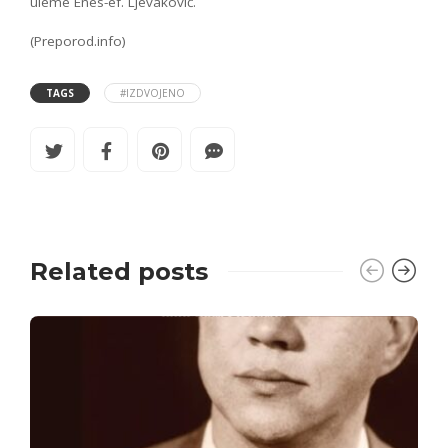
uleme Enes-ef. Ljevaković.
(Preporod.info)
TAGS
#IZDVOJENO
Related posts