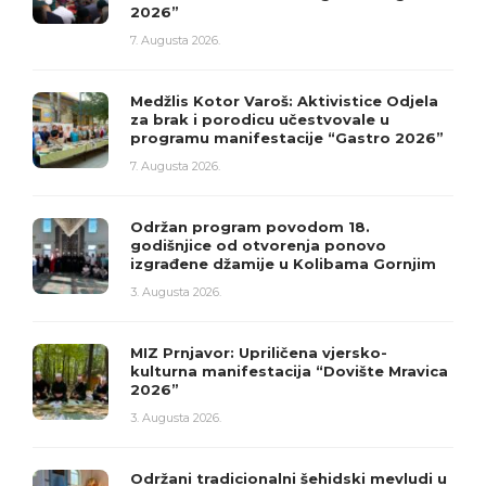
2026”
7. Augusta 2026.
Medžlis Kotor Varoš: Aktivistice Odjela
za brak i porodicu učestvovale u
programu manifestacije “Gastro 2026”
7. Augusta 2026.
Održan program povodom 18.
godišnjice od otvorenja ponovo
izgrađene džamije u Kolibama Gornjim
3. Augusta 2026.
MIZ Prnjavor: Upriličena vjersko-
kulturna manifestacija “Dovište Mravica
2026”
3. Augusta 2026.
Održani tradicionalni šehidski mevludi u