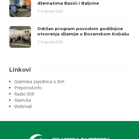
džematima Basići i Baljvine
3. Augusta 2026.
Održan program povodom godišnjice
otvorenja džamije u Bosanskom Kobašu
3. Augusta 2026.
Linkovi
Islamska zajednica u BiH
Preporod.info
Radio BIR
Islam.ba
Webmail