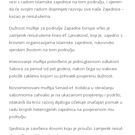
vezi s radom Islamske zajednice na tom području, i cijenim
da će svojim radom doprinijeti razvoju ove naše Zajednice –
kazao je reisul-ulema.
Dužnost muftije za područje Zapadne Evrope vršio je
zamjenik reisul-uleme Enes-ef. Ljevaković, koji je, zajedno s
krovnim organizacijama Islamske zajednice, rukovodio
vjerskim životom na tom području.
Imenovanje muftija potvrđeno je jednoglasnom odlukom
Sabora za period od pet godina, nakon čega su izabrani
položili zakletvu kojom su prihvatili povjerenu dužnost.
Novoimenovani muftija Senaid-ef. Kobilica u obraćanju
sabornicima zahvalio je na ukazanom povjerenju i podršci,
istakavši da kroz razvoj dijaloga očekuje značajan pomak u
radu brojnih heterogenih zajednica na povjerenom mu
području.
Sjednica je završena dovom koju je proučio zamjenik reisul-