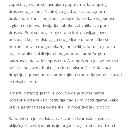
zapostavljena pred nasrtajem populizma, kao općeg
društvenog trenda. Neutoljiva glad za kratkotrajnom
prolaznom koristi potisnula je opće dobro kao vrijednost.
Izgleda da je ova devijacija duboko zahvatila sve pore
društva. Gubi se povjerenje u one koji obavljaju javne
poslove i koji predstavljaju druge ljude u tome. Ako se
norme i pravila mogu nekažnjeno kršiti, vrlo malo je onih
koje moralni sud ili vjera i odgovornost pred Bogom
sprečavaju da rade nepošteno. A, nepošteno je sve ono što
se učini na javnoj funkciji, a što ne bismo željeli da znaju
drugi ljudi, posebno oni pred kojima smo odgovorni – kazao
je reisul-ulema.
Između ostalog, jasno je poručio da je svima nama
potrebna država kao institucija nad svim institucijama, kako
bi bila garant našeg opstanka i mirnog života u slobodi.
Sabornicima je predstavio aktivnosti Islamske zajednice,
uključujući razvoj unutrašnje organizacije, rad s mladima i