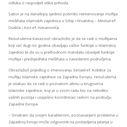
odluka o raspodjeli viška prihoda.
Sabor je na današnjoj sjednici potvrdio reimenovanje muftija
mešihata islamskih zajednica u Srbiji i Hrvatskoj – Mevlud-ef.
Dudića i Aziz-ef. Hasanovića.
Reisul-ulema Kavazović obrazložio je da se radi o muftijama
koji već dugi niz godina obavljaju važne funkcije u Islamskoj
zajednici te da su u prethodnom mandatu obavljali funkcije
muftija i predsjednika mešihata u navedenim područjima.
Obrazlažući prijedlog o imenovanju Senaid-ef. Kobilice za
muftiju Islamske zajednice za Zapadnu Evropu, reisul-ulema
je istakao da se radi o poznatom alimu u krugovima
Islamske zajednice, koji je u svom radu bio na nekoliko
važnih pozicija i uspješno koordinirao radom na području
Zapadne Evrope.
– Smatram da svojim karakterom, poznavanjem problema u
Zapadnoj Evropi može odgovoriti na postavljena pitanja u