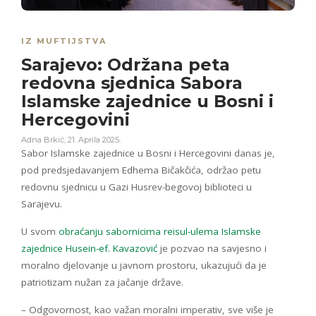
IZ MUFTIJSTVA
Sarajevo: Održana peta
redovna sjednica Sabora
Islamske zajednice u Bosni i
Hercegovini
Adna Brkić
,
21. Aprila 2025.
Sabor Islamske zajednice u Bosni i Hercegovini danas je,
pod predsjedavanjem Edhema Bičakčića, održao petu
redovnu sjednicu u Gazi Husrev-begovoj biblioteci u
Sarajevu.
U svom
obraćanju sabornicima reisul-ulema Islamske
zajednice Husein-ef. Kavazović
je pozvao na savjesno i
moralno djelovanje u javnom prostoru, ukazujući da je
patriotizam nužan za jačanje države.
– Odgovornost, kao važan moralni imperativ, sve više je