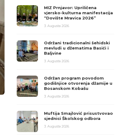
MIZ Prnjavor: Upriličena
vjersko-kulturna manifestacija
“Dovište Mravica 2026”
3. Augusta 2026.
Održani tradicionalni šehidski
mevludi u džematima Basići i
Baljvine
3. Augusta 2026.
Održan program povodom
godišnjice otvorenja džamije u
Bosanskom Kobašu
3. Augusta 2026.
Muftija Smajlović prisustvovao
sjednici Školskog odbora
3. Augusta 2026.