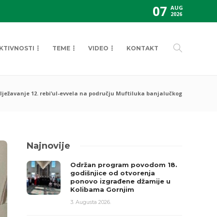
07
AUG
2026
KTIVNOSTI
TEME
VIDEO
KONTAKT
lježavanje 12. rebi’ul-evvela na području Muftiluka banjalučkog
Najnovije
Održan program povodom 18.
godišnjice od otvorenja
ponovo izgrađene džamije u
Kolibama Gornjim
3. Augusta 2026.