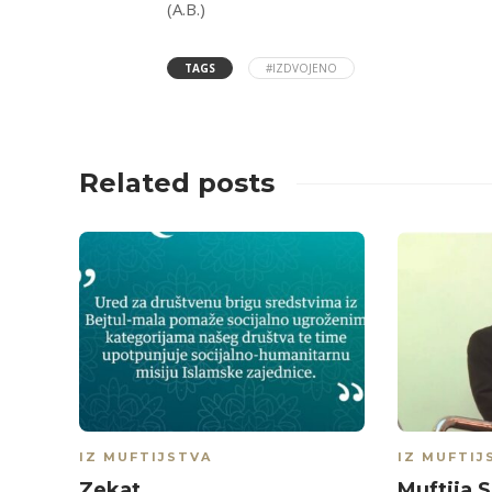
(A.B.)
TAGS
#IZDVOJENO
Related posts
IZ MUFTIJSTVA
IZ MUFTIJ
Zekat
Muftija 