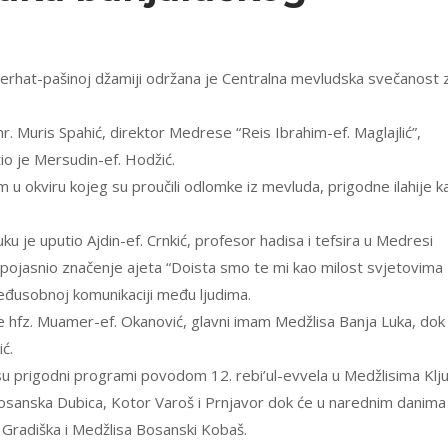
erhat-pašinoj džamiji održana je Centralna mevludska svečanost 
Muris Spahić, direktor Medrese “Reis Ibrahim-ef. Maglajlić”,
tio je Mersudin-ef. Hodžić.
 u okviru kojeg su proučili odlomke iz mevluda, prigodne ilahije k
ku je uputio Ajdin-ef. Crnkić, profesor hadisa i tefsira u Medresi
je pojasnio značenje ajeta “Doista smo te mi kao milost svjetovima
međusobnoj komunikaciji među ljudima.
 hfz. Muamer-ef. Okanović, glavni imam Medžlisa Banja Luka, dok 
ć.
su prigodni programi povodom 12. rebi’ul-evvela u Medžlisima Klju
osanska Dubica, Kotor Varoš i Prnjavor dok će u narednim danima
 Gradiška i Medžlisa Bosanski Kobaš.