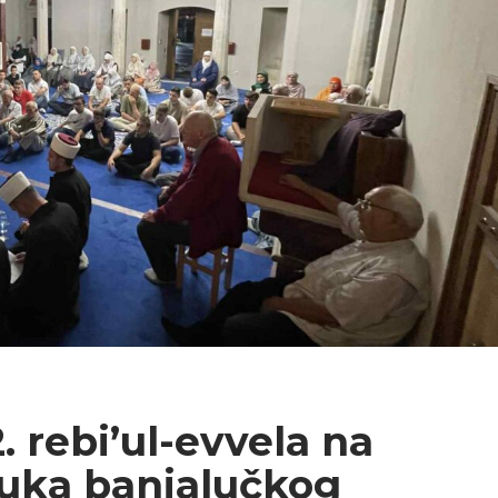
. rebi’ul-evvela na
luka banjalučkog