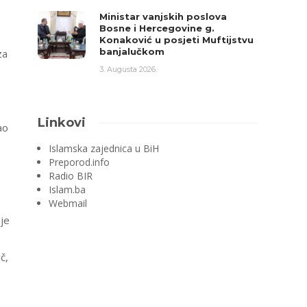
Ministar vanjskih poslova
Bosne i Hercegovine g.
Konaković u posjeti Muftijstvu
banjalučkom
za
3. Augusta 2026.
Linkovi
ao
Islamska zajednica u BiH
Preporod.info
Radio BIR
Islam.ba
Webmail
je
č,