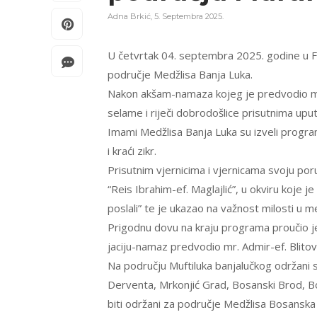
Adna Brkić
,
5. Septembra 2025.
U četvrtak 04. septembra 2025. godine u F
područje Medžlisa Banja Luka.
Nakon akšam-namaza kojeg je predvodio mr. 
selame i riječi dobrodošlice prisutnima upu
Imami Medžlisa Banja Luka su izveli program
i kraći zikr.
Prisutnim vjernicima i vjernicama svoju poru
“Reis Ibrahim-ef. Maglajlić”, u okviru koje 
poslali” te je ukazao na važnost milosti u 
Prigodnu dovu na kraju programa proučio je
jaciju-namaz predvodio mr. Admir-ef. Blitovi
Na području Muftiluka banjalučkog održani 
Derventa, Mrkonjić Grad, Bosanski Brod, B
biti održani za područje Medžlisa Bosanska