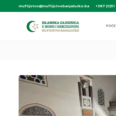
muftijstvo@muftijstvobanjalucko.ba
+387 (0)51
POČE