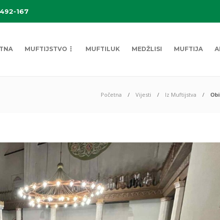
 492-167
TNA
MUFTIJSTVO
MUFTILUK
MEDŽLISI
MUFTIJA
A
Početna
Vijesti
Iz Muftijstva
Obi