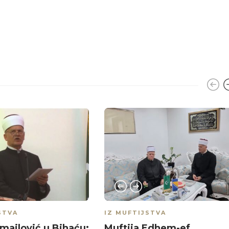
STVA
IZ MUFTIJSTVA
Smajlović u Bihaću:
Muftija Edhem-ef.