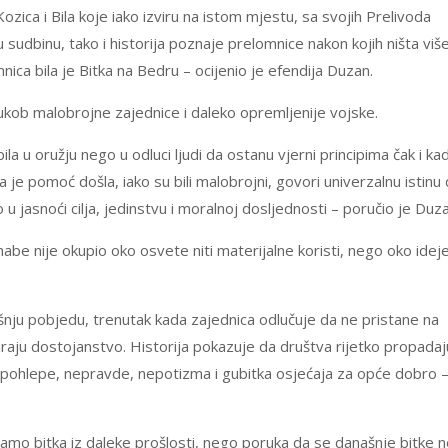
ozica i Bila koje iako izviru na istom mjestu, sa svojih Prelivoda
sudbinu, tako i historija poznaje prelomnice nakon kojih ništa viš
ica bila je Bitka na Bedru – ocijenio je efendija Duzan.
ukob malobrojne zajednice i daleko opremljenije vojske.
la u oružju nego u odluci ljudi da ostanu vjerni principima čak i ka
da je pomoć došla, iako su bili malobrojni, govori univerzalnu istinu
u jasnoći cilja, jedinstvu i moralnoj dosljednosti – poručio je Duza
be nije okupio oko osvete niti materijalne koristi, nego oko idej
šnju pobjedu, trenutak kada zajednica odlučuje da ne pristane na
raju dostojanstvo. Historija pokazuje da društva rijetko propadaj
 pohlepe, nepravde, nepotizma i gubitka osjećaja za opće dobro 
amo bitka iz daleke prošlosti, nego poruka da se današnje bitke 