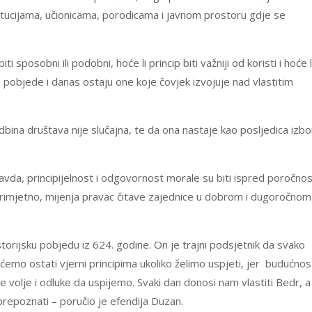
itucijama, učionicama, porodicama i javnom prostoru gdje se
 sposobni ili podobni, hoće li princip biti važniji od koristi i hoće l
e pobjede i danas ostaju one koje čovjek izvojuje nad vlastitim
ina društava nije slučajna, te da ona nastaje kao posljedica izbo
pravda, principijelnost i odgovornost morale su biti ispred poročnos
primjetno, mijenja pravac čitave zajednice u dobrom i dugoročnom
torijsku pobjedu iz 624. godine. On je trajni podsjetnik da svako
 ćemo ostati vjerni principima ukoliko želimo uspjeti, jer budućnos
volje i odluke da uspijemo. Svaki dan donosi nam vlastiti Bedr, a
 prepoznati – poručio je efendija Duzan.