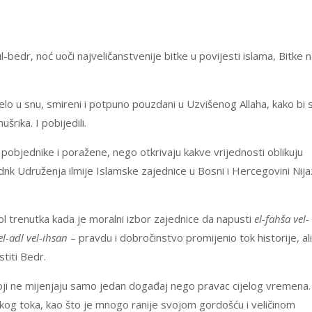
edr, noć uoči najveličanstvenije bitke u povijesti islama, Bitke 
lo u snu, smireni i potpuno pouzdani u Uzvišenog Allaha, kako bi 
rika. I pobijedili.
 pobjednike i poražene, nego otkrivaju kakve vrijednosti oblikuju
nk Udruženja ilmije Islamske zajednice u Bosni i Hercegovini Nija
ol trenutka kada je moralni izbor zajednice da napusti
el-fahša vel-
el-adl vel-ihsan
– pravdu i dobročinstvo promijenio tok historije, ali
titi Bedr.
koji ne mijenjaju samo jedan događaj nego pravac cijelog vremena.
skog toka, kao što je mnogo ranije svojom gordošću i veličinom