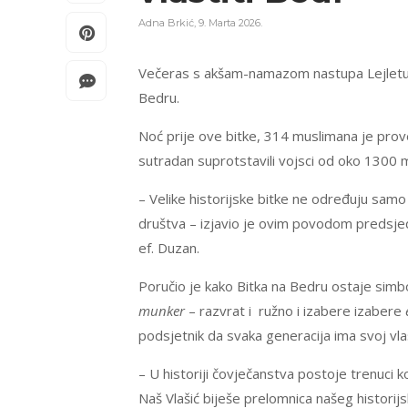
Adna Brkić
,
9. Marta 2026.
Večeras s akšam-namazom nastupa Lejletul-b
Bedru.
Noć prije ove bitke, 314 muslimana je prove
sutradan suprotstavili vojsci od oko 1300 muš
– Velike historijske bitke ne određuju samo
društva – izjavio je ovim povodom predsjed
ef. Duzan.
Poručio je kako Bitka na Bedru ostaje simb
munker
– razvrat i ružno i izabere izabere
podsjetnik da svaka generacija ima svoj vlas
– U historiji čovječanstva postoje trenuci 
Naš Vlašić biješe prelomnica našeg historij