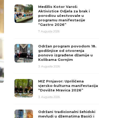
Medžlis Kotor Varoš:
Aktivistice Odjela za brak i
porodicu učestvovale u
programu manifestacije
“Gastro 2026”
7. Augusta 2026.
Održan program povodom 18.
godišnjice od otvorenja
ponovo izgrađene džamije u
Kolibama Gornjim
3. Augusta 2026.
MIZ Prnjavor: Upriličena
vjersko-kulturna manifestacija
“Dovište Mravica 2026”
3. Augusta 2026.
Održani tradicionalni šehidski
mevludi u džematima Basići i