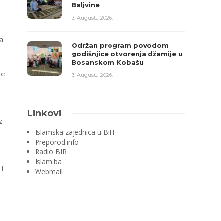
Baljvine
3. Augusta 2026.
na
Održan program povodom
godišnjice otvorenja džamije u
Bosanskom Kobašu
se
3. Augusta 2026.
Linkovi
z-
Islamska zajednica u BiH
Preporod.info
Radio BIR
Islam.ba
 i
Webmail