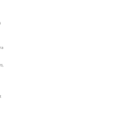
i
ra
ti,
t