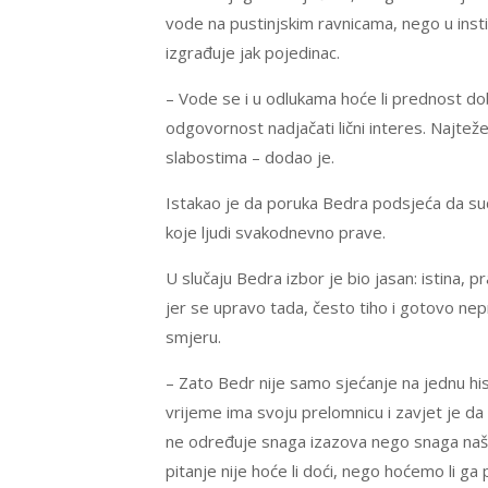
vode na pustinjskim ravnicama, nego u inst
izgrađuje jak pojedinac.
– Vode se i u odlukama hoće li prednost dobiti
odgovornost nadjačati lični interes. Najtež
slabostima – dodao je.
Istakao je da poruka Bedra podsjeća da sudb
koje ljudi svakodnevno prave.
U slučaju Bedra izbor je bio jasan: istina, 
jer se upravo tada, često tiho i gotovo ne
smjeru.
– Zato Bedr nije samo sjećanje na jednu his
vrijeme ima svoju prelomnicu i zavjet je da
ne određuje snaga izazova nego snaga naše 
pitanje nije hoće li doći, nego hoćemo li ga