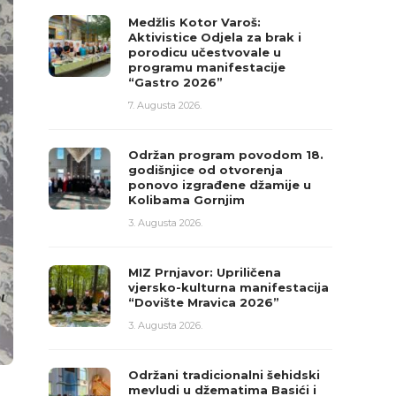
Medžlis Kotor Varoš:
Aktivistice Odjela za brak i
porodicu učestvovale u
programu manifestacije
“Gastro 2026”
7. Augusta 2026.
Održan program povodom 18.
godišnjice od otvorenja
ponovo izgrađene džamije u
Kolibama Gornjim
3. Augusta 2026.
MIZ Prnjavor: Upriličena
vjersko-kulturna manifestacija
“Dovište Mravica 2026”
3. Augusta 2026.
Održani tradicionalni šehidski
mevludi u džematima Basići i