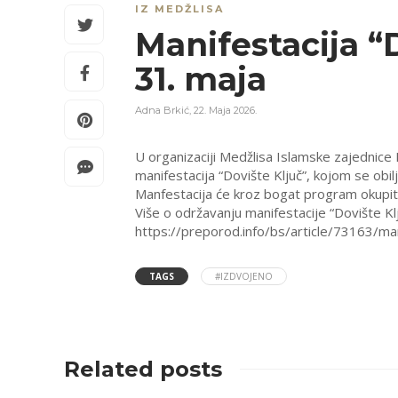
IZ MEDŽLISA
Manifestacija “D
31. maja
Adna Brkić
,
22. Maja 2026.
U organizaciji Medžlisa Islamske zajednice K
manifestacija “Dovište Ključ”, kojom se obi
Manfestacija će kroz bogat program okupiti 
Više o održavanju manifestacije “Dovište Kl
https://preporod.info/bs/article/73163/ma
TAGS
#IZDVOJENO
Related posts