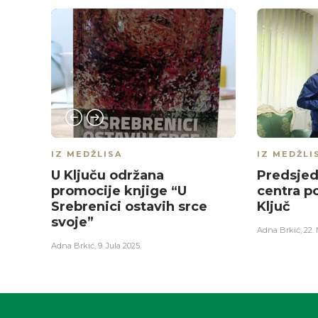
IZ MEDŽLISA
IZ MEDŽLI
U Ključu održana
Predsjed
promocije knjige “U
centra p
Srebrenici ostavih srce
Ključ
svoje”
Adna Brkić
,
22.
Adna Brkić
,
9. Jula 2025.