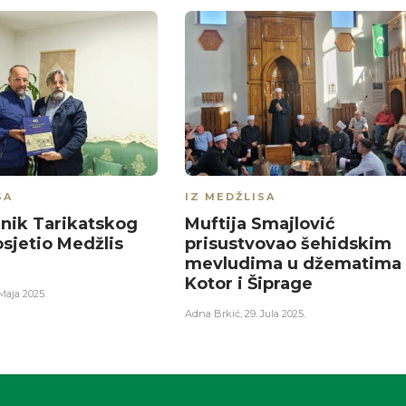
SA
IZ MEDŽLISA
nik Tarikatskog
Muftija Smajlović
osjetio Medžlis
prisustvovao šehidskim
mevludima u džematima
Kotor i Šiprage
 Maja 2025.
Adna Brkić
,
29. Jula 2025.