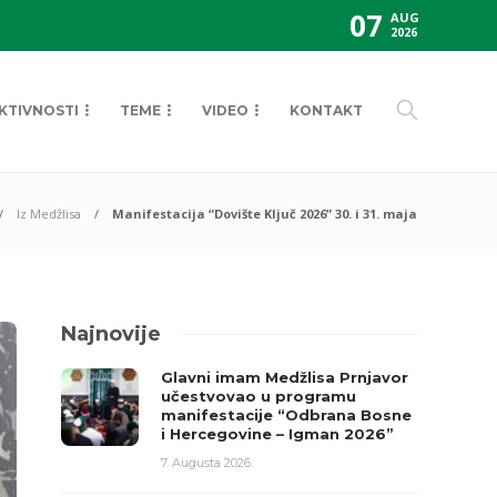
07
AUG
2026
KTIVNOSTI
TEME
VIDEO
KONTAKT
Iz Medžlisa
Manifestacija “Dovište Ključ 2026” 30. i 31. maja
Najnovije
Glavni imam Medžlisa Prnjavor
učestvovao u programu
manifestacije “Odbrana Bosne
i Hercegovine – Igman 2026”
7. Augusta 2026.