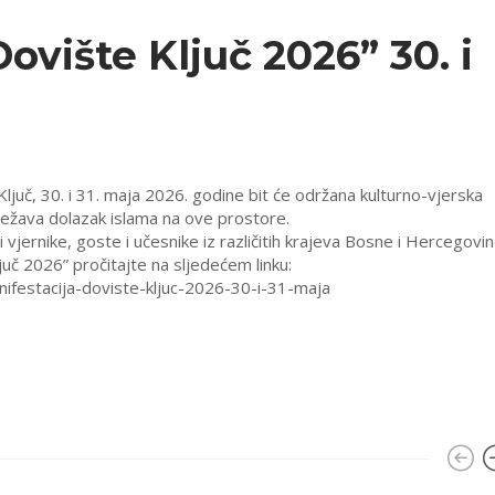
ovište Ključ 2026” 30. i
ljuč, 30. i 31. maja 2026. godine bit će održana kulturno-vjerska
lježava dolazak islama na ove prostore.
vjernike, goste i učesnike iz različitih krajeva Bosne i Hercegovin
juč 2026” pročitajte na sljedećem linku:
nifestacija-doviste-kljuc-2026-30-i-31-maja