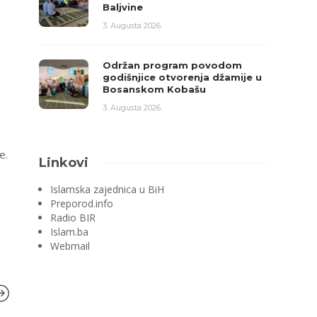
Baljvine
3. Augusta 2026.
Održan program povodom
godišnjice otvorenja džamije u
Bosanskom Kobašu
3. Augusta 2026.
e.
Linkovi
Islamska zajednica u BiH
Preporod.info
Radio BIR
Islam.ba
Webmail