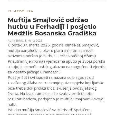
IZ MEDŽLISA
Muftija Smajlović održao
hutbu u Ferhadiji i posjetio
Medžlis Bosanska Gradiška
Adna Brkić
,
8. Marta 2025.
U petak 07. marta 2025. godine Ismail-ef. Smajlović,
muftija banjalučki, u okviru planiranih ramazanskih
aktivnosti održao je hutbu u Ferhat-pašinoj džamiji.
Prisutnim vjernicima i vjernicama uputio je svoju poruku
u kojoj je između ostalog ukazao na mogućnosti vjernika
za vlastito jačanje u ramazanu.
Post je štit i svi ibadeti ramazana su blagodat od
Uzvišenog Allaha za trasiranje puta uspjeha koji ljudsko
biće treba dok prolazi kroz iskušenja ovosvjetskog
života. Na kraju ramazana će svaki vjernik osjetiti
rezultat ibadeta, podsjetio je muftija Smajlović u svojoj
hutbi.
Isti dan muftija Smajlović sa Muris-ef. Spahićem,