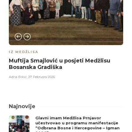
IZ MEDŽLISA
Muftija Smajlović u posjeti Medžlisu
Bosanska Gradiška
Adna Brkić
,
27. Februara 2026.
Najnovije
Glavni imam Medžlisa Prnjavor
učestvovao u programu manifestacije
“Odbrana Bosne i Hercegovine – Igman