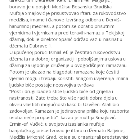
direktorom Medrese “Reis Ibrahim-ef. Maglajlić”,
boravio je u posjeti Medžlisu Bosanska Gradiška.
Muftija Smajlović je prisustvovao iftaru za rukovodstvo
medžlisa, imame i članove Izvršnog odbora u Derviš-
hanuminoj medresi, a potom se obratio prisutnim
vjernicima i vjernicama pred teravih-namaz u Tekijskoj
džamiji, dok je direktor Spahić održao vaz-u-nasihat u
džematu Dubrave 1.
U upućenoj poruci Ismail-ef. je čestitao rukovodstvu
džemata na dobroj organizaciji i poboljšanjima uslova u
džamiji za ugodnije druženje u ovogodišnjem ramazanu.
Potom je ukazao na blagodati ramazana koje čestiti
vjernici mogu i trebaju koristiti. Snagom uvjerenja-imana
ljudsko biće postaje neosvojiva tvrđava.
“Post i drugi ibadeti štite ljudsko biće od grijeha i
nastranosti. Zato treba što više raditi dobra djela u
okviru vlastitih mogućnosti kako bi Uzvišeni Allah bio
zadovoljan. Ramazan je jedinstvena prilika koju razborita
osoba neće propustiti”- kazao je muftija Smajlović.
Ermin-ef. Vučkić, u svojstvu izaslanika muftije
banjalučkog, prisustvovao je iftaru u džematu Baljvine,
Medžlis Mrkonjić Grad, kojeg su organizirali predstavnici