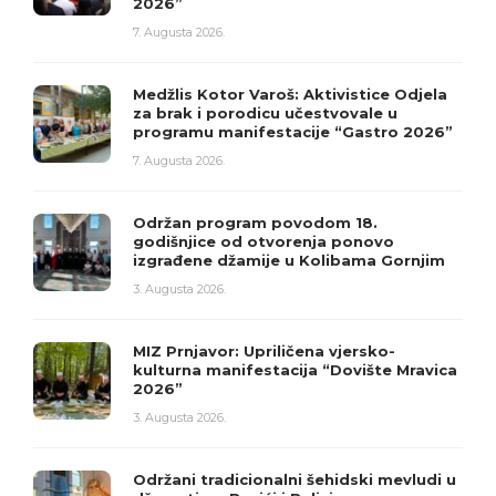
2026”
7. Augusta 2026.
Medžlis Kotor Varoš: Aktivistice Odjela
za brak i porodicu učestvovale u
programu manifestacije “Gastro 2026”
7. Augusta 2026.
Održan program povodom 18.
godišnjice od otvorenja ponovo
izgrađene džamije u Kolibama Gornjim
3. Augusta 2026.
MIZ Prnjavor: Upriličena vjersko-
kulturna manifestacija “Dovište Mravica
2026”
3. Augusta 2026.
Održani tradicionalni šehidski mevludi u