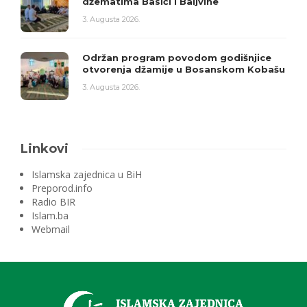
džematima Basići i Baljvine
3. Augusta 2026.
Održan program povodom godišnjice
otvorenja džamije u Bosanskom Kobašu
3. Augusta 2026.
Linkovi
Islamska zajednica u BiH
Preporod.info
Radio BIR
Islam.ba
Webmail