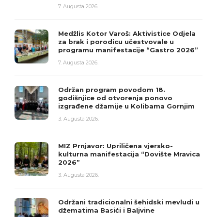
7. Augusta 2026.
Medžlis Kotor Varoš: Aktivistice Odjela
za brak i porodicu učestvovale u
programu manifestacije “Gastro 2026”
7. Augusta 2026.
Održan program povodom 18.
godišnjice od otvorenja ponovo
izgrađene džamije u Kolibama Gornjim
3. Augusta 2026.
MIZ Prnjavor: Upriličena vjersko-
kulturna manifestacija “Dovište Mravica
2026”
3. Augusta 2026.
Održani tradicionalni šehidski mevludi u
džematima Basići i Baljvine