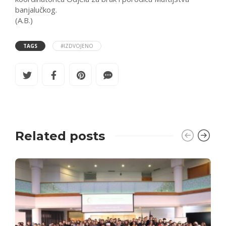
banjalučkog.
(A.B.)
TAGS
#IZDVOJENO
Related posts