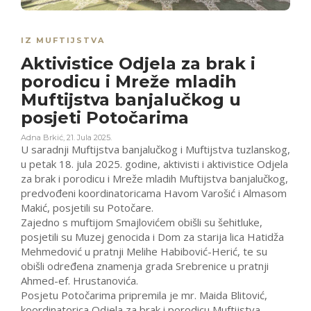
IZ MUFTIJSTVA
Aktivistice Odjela za brak i
porodicu i Mreže mladih
Muftijstva banjalučkog u
posjeti Potočarima
Adna Brkić
,
21. Jula 2025.
U saradnji Muftijstva banjalučkog i Muftijstva tuzlanskog,
u petak 18. jula 2025. godine, aktivisti i aktivistice Odjela
za brak i porodicu i Mreže mladih Muftijstva banjalučkog,
predvođeni koordinatoricama Havom Varošić i Almasom
Makić, posjetili su Potočare.
Zajedno s muftijom Smajlovićem obišli su šehitluke,
posjetili su Muzej genocida i Dom za starija lica Hatidža
Mehmedović u pratnji Melihe Habibović-Herić, te su
obišli određena znamenja grada Srebrenice u pratnji
Ahmed-ef. Hrustanovića.
Posjetu Potočarima pripremila je mr. Maida Blitović,
koordinatorica Odjela za brak i porodicu Muftijstva