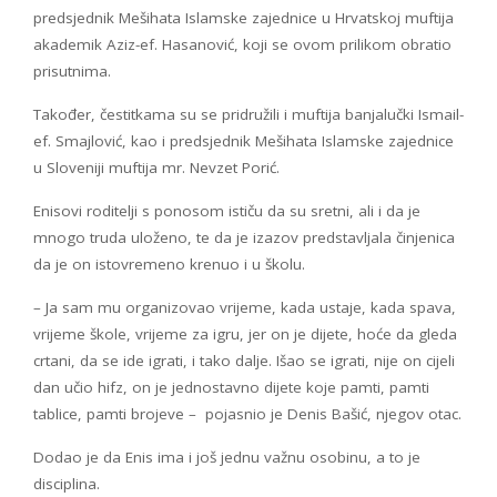
predsjednik Mešihata Islamske zajednice u Hrvatskoj muftija
akademik Aziz-ef. Hasanović, koji se ovom prilikom obratio
prisutnima.
Također, čestitkama su se pridružili i muftija banjalučki Ismail-
ef. Smajlović, kao i predsjednik Mešihata Islamske zajednice
u Sloveniji muftija mr. Nevzet Porić.
Enisovi roditelji s ponosom ističu da su sretni, ali i da je
mnogo truda uloženo, te da je izazov predstavljala činjenica
da je on istovremeno krenuo i u školu.
– Ja sam mu organizovao vrijeme, kada ustaje, kada spava,
vrijeme škole, vrijeme za igru, jer on je dijete, hoće da gleda
crtani, da se ide igrati, i tako dalje. Išao se igrati, nije on cijeli
dan učio hifz, on je jednostavno dijete koje pamti, pamti
tablice, pamti brojeve – pojasnio je Denis Bašić, njegov otac.
Dodao je da Enis ima i još jednu važnu osobinu, a to je
disciplina.