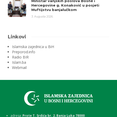
Ministar vanjskih poslova Bosne i
Hercegovine g. Konaković u posjeti
Muftijstvu banjalučkom
3. Augusta 2026.
Linkovi
Islamska zajednica u BiH
Preporod.info
Radio BIR
Islam.ba
Webmail
adresa:
Prote T. Srdića br. 2, Banja Luka 78000