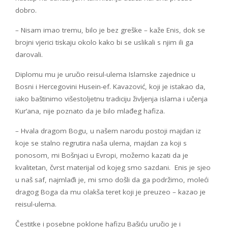
dobro.
– Nisam imao tremu, bilo je bez greške – kaže Enis, dok se
brojni vjerici tiskaju okolo kako bi se uslikali s njim ili ga
darovali.
Diplomu mu je uručio reisul-ulema Islamske zajednice u
Bosni i Hercegovini Husein-ef. Kavazović, koji je istakao da,
iako baštinimo višestoljetnu tradiciju življenja islama i učenja
Kur’ana, nije poznato da je bilo mlađeg hafiza.
– Hvala dragom Bogu, u našem narodu postoji majdan iz
koje se stalno regrutira naša ulema, majdan za koji s
ponosom, mi Bošnjaci u Evropi, možemo kazati da je
kvalitetan, čvrst materijal od kojeg smo sazdani. Enis je sjeo
u naš saf, najmlađi je, mi smo došli da ga podržimo, moleći
dragog Boga da mu olakša teret koji je preuzeo – kazao je
reisul-ulema.
Čestitke i posebne poklone hafizu Bašiću uručio je i