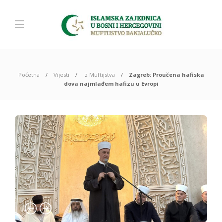
Početna
Vijesti
Iz Muftijstva
Zagreb: Proučena hafiska
dova najmlađem hafizu u Evropi