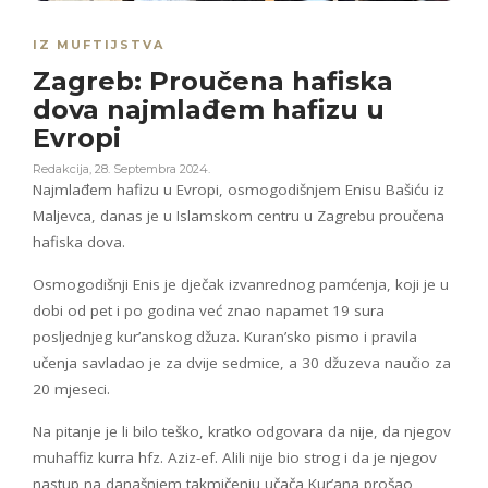
IZ MUFTIJSTVA
Zagreb: Proučena hafiska
dova najmlađem hafizu u
Evropi
Redakcija
,
28. Septembra 2024.
Najmlađem hafizu u Evropi, osmogodišnjem Enisu Bašiću iz
Maljevca, danas je u Islamskom centru u Zagrebu proučena
hafiska dova.
Osmogodišnji Enis je dječak izvanrednog pamćenja, koji je u
dobi od pet i po godina već znao napamet 19 sura
posljednjeg kur’anskog džuza. Kuran’sko pismo i pravila
učenja savladao je za dvije sedmice, a 30 džuzeva naučio za
20 mjeseci.
Na pitanje je li bilo teško, kratko odgovara da nije, da njegov
muhaffiz kurra hfz. Aziz-ef. Alili nije bio strog i da je njegov
nastup na današnjem takmičenju učača Kur’ana prošao