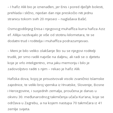
– I hafiz Alili bio je iznenađen, jer Enis i pored dječijih bolesti,
prehlada i slično, nijedan dan nije preskočio niti jednu
stranicu tokom svih 20 mjeseci – naglašava Bašić.
Osmogodišnjeg Enisa i njegovog muhaffiza kurra hafiza Aziz
ef. Alilija razdvajalo je više od stotinu kilometara, te se
dodatni trud i roditelja i muhaffiza podrazumjevao.
– Meni je bilo veliko olakšanje što su se njegovi roditelji
trudili, jer smo radili najviše na daljinu, ali radi se o djetetu
koje je vrlo inteligentno, ima jaku memoriju i bilo je
zadovoljstvo raditi s njim – rekao je hafiz Alili.
Hafiska dova, kojoj je prisustvovali visoki zvaničnici Islamske
zajednice, te veliki broj vjernika iz Hrvatske, Slovenije, Bosne
i Hercegovine, i susjednih zemalja, proučena je danas u
okviru 30. međunarodnog takmičenja učača Kur’ana, koje se
održava u Zagrebu, a na kojem nastupa 70 takmičara iz 41
zemlje svijeta.