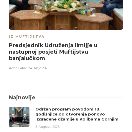
IZ MUFTIJSTVA
Predsjednik Udruženja ilmijje u
nastupnoj posjeti Muftijstvu
banjalučkom
Adna Brkić
,
24. Maja 2025.
Najnovije
Održan program povodom 18.
godišnjice od otvorenja ponovo
izgrađene džamije u Kolibama Gornjim
3. Augusta 2026.