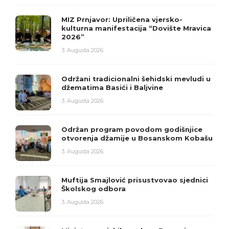
MIZ Prnjavor: Upriličena vjersko-
kulturna manifestacija “Dovište Mravica
2026”
3. Augusta 2026.
Održani tradicionalni šehidski mevludi u
džematima Basići i Baljvine
3. Augusta 2026.
Održan program povodom godišnjice
otvorenja džamije u Bosanskom Kobašu
3. Augusta 2026.
Muftija Smajlović prisustvovao sjednici
Školskog odbora
3. Augusta 2026.