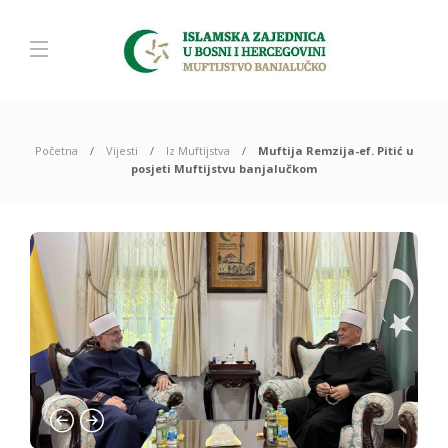
Početna
Vijesti
Iz Muftijstva
Muftija Remzija-ef. Pitić u
posjeti Muftijstvu banjalučkom