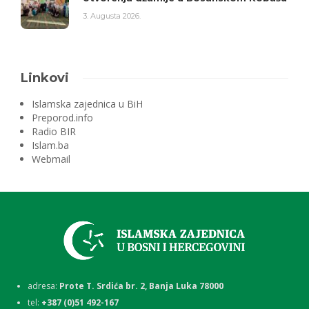
3. Augusta 2026.
Linkovi
Islamska zajednica u BiH
Preporod.info
Radio BIR
Islam.ba
Webmail
adresa:
Prote T. Srdića br. 2, Banja Luka 78000
tel:
+387 (0)51 492-167