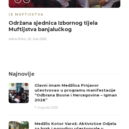
IZ MUFTIJSTVA
Održana sjednica Izbornog tijela
Muftijstva banjalučkog
Adna Brkić
,
20. Jula 2026.
Najnovije
Glavni imam Medžlisa Prnjavor
učestvovao u programu manifestacije
“Odbrana Bosne i Hercegovine – Igman
2026”
7. Augusta 2026.
Medžlis Kotor Varoš: Aktivistice Odjela
za brak i porodicu učestvovale u