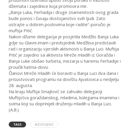
prisutnom džematu uputio svoju poruku o važnosti
džemata i zajednice koja promovira mir.
„Banja Luka, Ferhadija i druge znamenitosti ovog grada
bude ponos i čuvaju dostojanstvo svih ljudi. Zato
ustrajte u dobrim poslovima koje radite“-poručio je
muftija Pitić.
Nakon džume delegacija je posjetila Medžlis Banja Luka
gdje su Glavni imam i predsjednik Medžlisa predstavili
rad i organizaciju vjerskih aktivnosti u Banja Luci. Muftija
Pitić je zajedno sa aktivista Mreže mladih iz Goražda i
Banja Luke obišao turbeta, mezarja u haremu Ferhadije i
proučili hatma-dovu.
Članovi Mreže mladih će boraviti u Banja Luci dva dana i
prisustvovati programu na dovištu Ajvatovica u nedjelju
28. augusta.
Na kraju Muftija Smajlović se zahvalio delegaciji
Muftijstva goraždanskog, mladima, kolegama imamima i
svima koji su doprinijeli druženju mladih u Banja Luci.
(A.B.)
TAGS
#IZDVOJENO