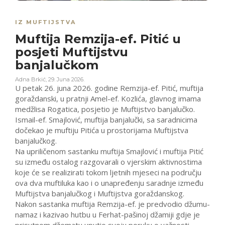
IZ MUFTIJSTVA
Muftija Remzija-ef. Pitić u
posjeti Muftijstvu
banjalučkom
Adna Brkić
,
29. Juna 2026.
U petak 26. juna 2026. godine Remzija-ef. Pitić, muftija
goraždanski, u pratnji Amel-ef. Kozlića, glavnog imama
medžlisa Rogatica, posjetio je Muftijstvo banjalučko.
Ismail-ef. Smajlović, muftija banjalučki, sa saradnicima
dočekao je muftiju Pitića u prostorijama Muftijstva
banjalučkog.
Na upriličenom sastanku muftija Smajlović i muftija Pitić
su između ostalog razgovarali o vjerskim aktivnostima
koje će se realizirati tokom ljetnih mjeseci na području
ova dva muftiluka kao i o unapređenju saradnje između
Muftijstva banjalučkog i Muftijstva goraždanskog.
Nakon sastanka muftija Remzija-ef. je predvodio džumu-
namaz i kazivao hutbu u Ferhat-pašinoj džamiji gdje je