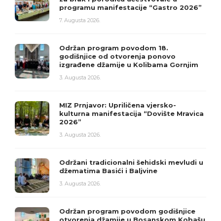
programu manifestacije “Gastro 2026”
7. Augusta 2026.
Održan program povodom 18.
godišnjice od otvorenja ponovo
izgrađene džamije u Kolibama Gornjim
3. Augusta 2026.
MIZ Prnjavor: Upriličena vjersko-
kulturna manifestacija “Dovište Mravica
2026”
3. Augusta 2026.
Održani tradicionalni šehidski mevludi u
džematima Basići i Baljvine
3. Augusta 2026.
Održan program povodom godišnjice
otvorenja džamije u Bosanskom Kobašu