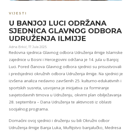
VIJESTI
U BANJOJ LUCI ODRŽANA
SJEDNICA GLAVNOG ODBORA
UDRUŽENJA ILMIJJE
Adna Brkić
,
17. Jula 2025.
Redovna sjednica Glavnog odbora Udruženja ilmijje Islamske
zajednice u Bosni i Hercegovini održana je 14. jula u Banjoj
Luci. Pored članova Glavnog odbora sjednici su prisustvovali
i predsjednici okružnih odbora Udruženja ilmijje. Na sjednici je
izvšena analiza nedavno završenih 25. kulturno-edukativnih i
sportskih susreta, usvojena je inicijativa za formiranje
savjetodavnih timova u Udruženju, okvirni plan obilježavanja
28. septembra – Dana Udruženja te aktivnosti iz oblasti
socijalnog programa.
Domaćini ovoj sjednici i druženju su bili Okružni odbor
Udruženja ilmijje Banja Luka, Muftijstvo banjalučko, Medresa