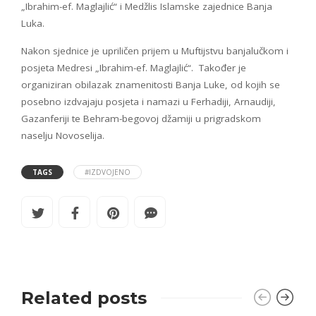
„Ibrahim-ef. Maglajlić“ i Medžlis Islamske zajednice Banja
Luka.
Nakon sjednice je upriličen prijem u Muftijstvu banjalučkom i
posjeta Medresi „Ibrahim-ef. Maglajlić“. Također je
organiziran obilazak znamenitosti Banja Luke, od kojih se
posebno izdvajaju posjeta i namazi u Ferhadiji, Arnaudiji,
Gazanferiji te Behram-begovoj džamiji u prigradskom
naselju Novoselija.
TAGS
#IZDVOJENO
Related posts