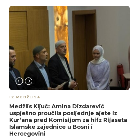
IZ MEDŽLISA
Medžlis Ključ: Amina Dizdarević
uspješno proučila posljednje ajete iz
Kur’ana pred Komisijom za hifz Rijaseta
Islamske zajednice u Bosni i
Hercegovini