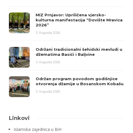
MIZ Prnjavor: Upriličena vjersko-
kulturna manifestacija “Dovište Mravica
2026”
3. Augusta 2026.
Održani tradicionalni šehidski mevludi u
džematima Basići i Baljvine
3. Augusta 2026.
Održan program povodom godišnjice
otvorenja džamije u Bosanskom Kobašu
3. Augusta 2026.
Linkovi
Islamska zajednica u BiH