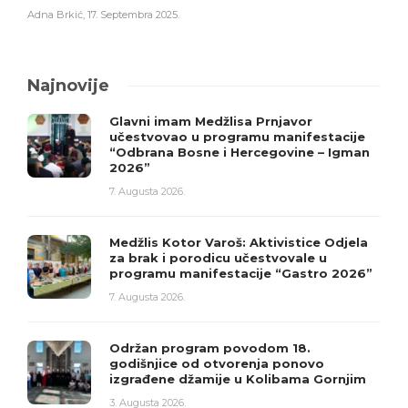
Adna Brkić
,
17. Septembra 2025.
Najnovije
Glavni imam Medžlisa Prnjavor
učestvovao u programu manifestacije
“Odbrana Bosne i Hercegovine – Igman
2026”
7. Augusta 2026.
Medžlis Kotor Varoš: Aktivistice Odjela
za brak i porodicu učestvovale u
programu manifestacije “Gastro 2026”
7. Augusta 2026.
Održan program povodom 18.
godišnjice od otvorenja ponovo
izgrađene džamije u Kolibama Gornjim
3. Augusta 2026.