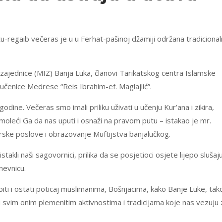
-regaib večeras je u u Ferhat-pašinoj džamiji održana tradiciona
zajednice (MIZ) Banja Luka, članovi Tarikatskog centra Islamske
i učenice Medrese “Reis Ibrahim-ef. Maglajlić”.
dine. Večeras smo imali priliku uživati u učenju Kur’ana i zikira,
moleći Ga da nas uputi i osnaži na pravom putu – istakao je mr.
jerske poslove i obrazovanje Muftijstva banjalučkog.
akli naši sagovornici, prilika da se posjetioci osjete lijepo slušaju
nevnicu.
iti i ostati poticaj muslimanima, Bošnjacima, kako Banje Luke, tako
 svim onim plemenitim aktivnostima i tradicijama koje nas vezuju 