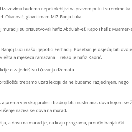
ed izazovima budemo nepokolebljivi na pravom putu i stremimo ka
-ef. Okanović, glavni imam MIZ Banja Luka.
 muradiji su prisustvovali hafiz Abdulah-ef. Kapo i hafiz Muamer-e
joj Luci i našoj ljepotici Ferhadiji. Poseban je osjećaj biti ovdje
ještaja mjeseca ramazana – rekao je hafiz Kadrić.
kcije o zajedništvu i čuvanju džemata.
prošlošću trebamo uzati lekciju da ne budemo razjedinjeni, nego
, a prema vjerskoj praksi i tradiciji bh. muslimana, dova kojom se ž
iskušenje naziva se dova na murad.
ija, a dovu na murad je, na kraju programa, proučio banjalučki