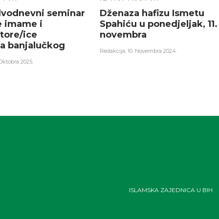
dvodnevni seminar
Dženaza hafizu Ismetu
e imame i
Spahiću u ponedjeljak, 11.
tore/ice
novembra
va banjalučkog
Redakcija
,
10. Novembra 2024.
 Oktobra 2025.
ISLAMSKA ZAJEDNICA U BIH