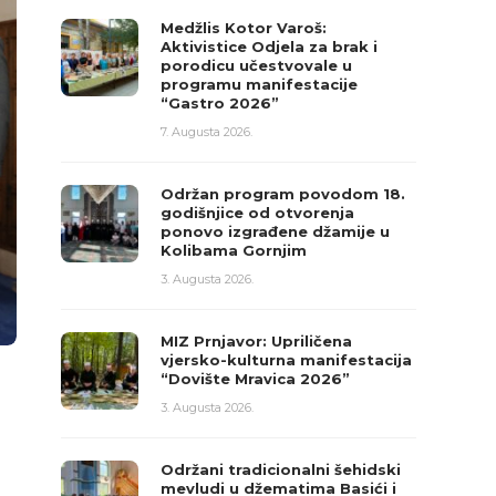
Medžlis Kotor Varoš:
Aktivistice Odjela za brak i
porodicu učestvovale u
programu manifestacije
“Gastro 2026”
7. Augusta 2026.
Održan program povodom 18.
godišnjice od otvorenja
ponovo izgrađene džamije u
Kolibama Gornjim
3. Augusta 2026.
MIZ Prnjavor: Upriličena
vjersko-kulturna manifestacija
“Dovište Mravica 2026”
3. Augusta 2026.
Održani tradicionalni šehidski
mevludi u džematima Basići i