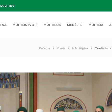
 492-167
TNA
MUFTIJSTVO
MUFTILUK
MEDŽLISI
MUFTIJA
A
Početna
Vijesti
Iz Muftijstva
Tradicional