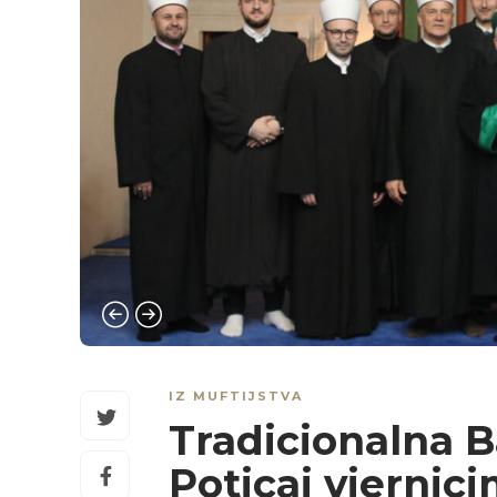
IZ MUFTIJSTVA
Tradicionalna B
Poticaj vjernic