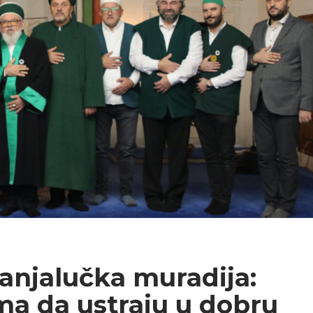
anjalučka muradija:
ima da ustraju u dobru