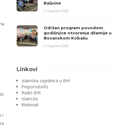
Baljvine
3. Augusta 2026.
lna
Održan program povodom
godišnjice otvorenja džamije u
Bosanskom Kobašu
3. Augusta 2026.
Linkovi
Islamska zajednica u BiH
Preporod.info
Radio BIR
ći
Islam.ba
Webmail
 i
za