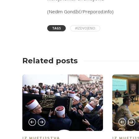
(Nedim Gondžić/Preporod.info)
TAGS
#IZDVOJENO
Related posts
IZ MUFTIJSTVA
IZ MUFTIJ