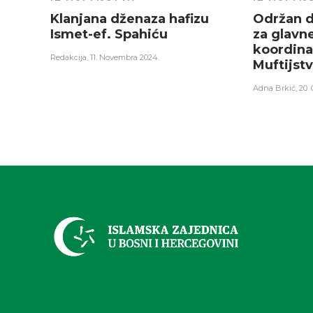
Klanjana dženaza hafizu
Održan 
Ismet-ef. Spahiću
za glavn
koordina
Redakcija
,
11. Novembra 2024.
Muftijst
Adna Brkić
,
20.