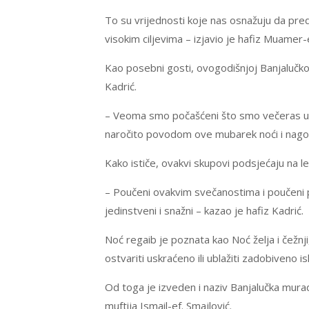
To su vrijednosti koje nas osnažuju da pr
visokim ciljevima – izjavio je hafiz Muamer
Kao posebni gosti, ovogodišnjoj Banjalučkoj
Kadrić.
– Veoma smo počašćeni što smo večeras u Ban
naročito povodom ove mubarek noći i nagov
Kako ističe, ovakvi skupovi podsjećaju na le
– Poučeni ovakvim svečanostima i poučeni 
jedinstveni i snažni – kazao je hafiz Kadrić.
Noć regaib je poznata kao Noć želja i čežnji
ostvariti uskraćeno ili ublažiti zadobiveno 
Od toga je izveden i naziv Banjalučka murad
muftija Ismail-ef. Smajlović.