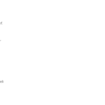
f.
,
eli