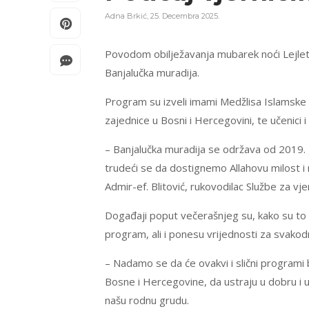
Adna Brkić
,
25. Decembra 2025.
Povodom obilježavanja mubarek noći Lejletu
Banjalučka muradija.
Program su izveli imami Medžlisa Islamske 
zajednice u Bosni i Hercegovini, te učenici 
– Banjalučka muradija se održava od 2019. go
trudeći se da dostignemo Allahovu milost i 
Admir-ef. Blitović, rukovodilac Službe za v
Događaji poput večerašnjeg su, kako su to ist
program, ali i ponesu vrijednosti za svakod
– Nadamo se da će ovakvi i slični programi b
Bosne i Hercegovine, da ustraju u dobru i u
našu rodnu grudu.