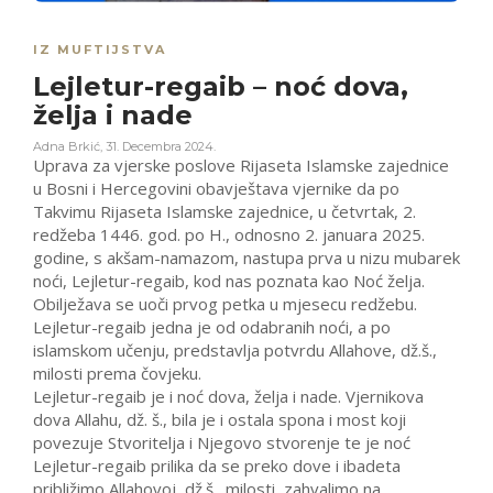
IZ MUFTIJSTVA
Lejletur-regaib – noć dova,
želja i nade
Adna Brkić
,
31. Decembra 2024.
Uprava za vjerske poslove Rijaseta Islamske zajednice
u Bosni i Hercegovini obavještava vjernike da po
Takvimu Rijaseta Islamske zajednice, u četvrtak, 2.
redžeba 1446. god. po H., odnosno 2. januara 2025.
godine, s akšam-namazom, nastupa prva u nizu mubarek
noći, Lejletur-regaib, kod nas poznata kao Noć želja.
Obilježava se uoči prvog petka u mjesecu redžebu.
Lejletur-regaib jedna je od odabranih noći, a po
islamskom učenju, predstavlja potvrdu Allahove, dž.š.,
milosti prema čovjeku.
Lejletur-regaib je i noć dova, želja i nade. Vjernikova
dova Allahu, dž. š., bila je i ostala spona i most koji
povezuje Stvoritelja i Njegovo stvorenje te je noć
Lejletur-regaib prilika da se preko dove i ibadeta
približimo Allahovoj, dž.š., milosti, zahvalimo na