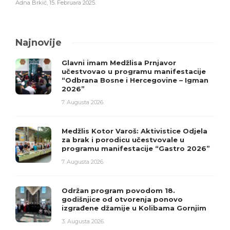
Adna Brkić
,
15. Februara 2025.
Najnovije
Glavni imam Medžlisa Prnjavor
učestvovao u programu manifestacije
“Odbrana Bosne i Hercegovine – Igman
2026”
7. Augusta 2026.
Medžlis Kotor Varoš: Aktivistice Odjela
za brak i porodicu učestvovale u
programu manifestacije “Gastro 2026”
7. Augusta 2026.
Održan program povodom 18.
godišnjice od otvorenja ponovo
izgrađene džamije u Kolibama Gornjim
3. Augusta 2026.