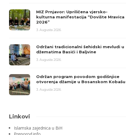
MIZ Prnjavor: Upriličena vjersko-
kulturna manifestacija “Dovište Mravica
2026”
3. Augusta 2026.
Održani tradicionalni šehidski mevludi u
džematima Basići i Baljvine
3. Augusta 2026.
Održan program povodom godišnjice
otvorenja džamije u Bosanskom Kobašu
3. Augusta 2026.
Linkovi
Islamska zajednica u BiH
Preporod.info