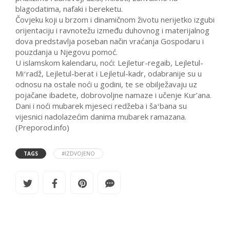
blagodatima, nafaki i bereketu.
Čovjeku koji u brzom i dinamičnom životu nerijetko izgubi
orijentaciju i ravnotežu između duhovnog i materijalnog
dova predstavlja poseban način vraćanja Gospodaru i
pouzdanja u Njegovu pomoć.
U islamskom kalendaru, noći: Lejletur-regaib, Lejletul-
Miʻradž, Lejletul-berat i Lejletul-kadr, odabranije su u
odnosu na ostale noći u godini, te se obilježavaju uz
pojačane ibadete, dobrovoljne namaze i učenje Kur’ana.
Dani i noći mubarek mjeseci redžeba i šaʻbana su
vijesnici nadolazećim danima mubarek ramazana.
(Preporod.info)
TAGS
#IZDVOJENO