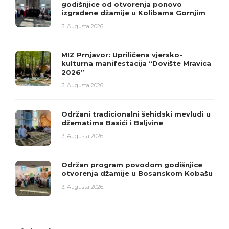
godišnjice od otvorenja ponovo
izgrađene džamije u Kolibama Gornjim
3. Augusta 2026.
MIZ Prnjavor: Upriličena vjersko-
kulturna manifestacija “Dovište Mravica
2026”
3. Augusta 2026.
Održani tradicionalni šehidski mevludi u
džematima Basići i Baljvine
3. Augusta 2026.
Održan program povodom godišnjice
otvorenja džamije u Bosanskom Kobašu
3. Augusta 2026.