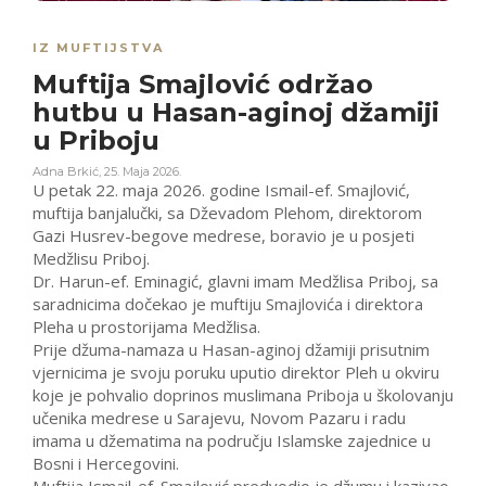
IZ MUFTIJSTVA
Muftija Smajlović održao
hutbu u Hasan-aginoj džamiji
u Priboju
Adna Brkić
,
25. Maja 2026.
U petak 22. maja 2026. godine Ismail-ef. Smajlović,
muftija banjalučki, sa Dževadom Plehom, direktorom
Gazi Husrev-begove medrese, boravio je u posjeti
Medžlisu Priboj.
Dr. Harun-ef. Eminagić, glavni imam Medžlisa Priboj, sa
saradnicima dočekao je muftiju Smajlovića i direktora
Pleha u prostorijama Medžlisa.
Prije džuma-namaza u Hasan-aginoj džamiji prisutnim
vjernicima je svoju poruku uputio direktor Pleh u okviru
koje je pohvalio doprinos muslimana Priboja u školovanju
učenika medrese u Sarajevu, Novom Pazaru i radu
imama u džematima na području Islamske zajednice u
Bosni i Hercegovini.