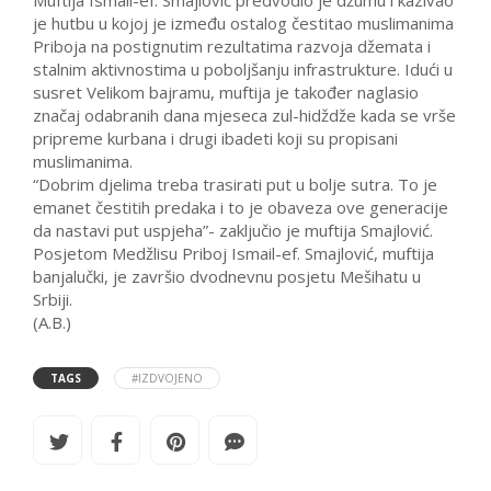
Muftija Ismail-ef. Smajlović predvodio je džumu i kazivao
je hutbu u kojoj je između ostalog čestitao muslimanima
Priboja na postignutim rezultatima razvoja džemata i
stalnim aktivnostima u poboljšanju infrastrukture. Idući u
susret Velikom bajramu, muftija je također naglasio
značaj odabranih dana mjeseca zul-hidždže kada se vrše
pripreme kurbana i drugi ibadeti koji su propisani
muslimanima.
“Dobrim djelima treba trasirati put u bolje sutra. To je
emanet čestitih predaka i to je obaveza ove generacije
da nastavi put uspjeha”- zaključio je muftija Smajlović.
Posjetom Medžlisu Priboj Ismail-ef. Smajlović, muftija
banjalučki, je završio dvodnevnu posjetu Mešihatu u
Srbiji.
(A.B.)
TAGS
#IZDVOJENO