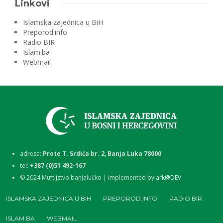
Linkovi
Islamska zajednica u BiH
Preporod.info
Radio BIR
Islam.ba
Webmail
adresa:
Prote T. Srdića br. 2, Banja Luka 78000
tel:
+387 (0)51 492-167
©
2024
Muftijstvo banjalučko | implemented by
ark@DEV
ISLAMSKA ZAJEDNICA U BIH
PREPOROD.INFO
RADIO BIR
ISLAM.BA
WEBMAIL