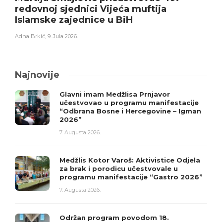
redovnoj sjednici Vijeća muftija
Islamske zajednice u BiH
Adna Brkić
,
9. Jula 2026.
Najnovije
Glavni imam Medžlisa Prnjavor
učestvovao u programu manifestacije
“Odbrana Bosne i Hercegovine – Igman
2026”
7. Augusta 2026.
Medžlis Kotor Varoš: Aktivistice Odjela
za brak i porodicu učestvovale u
programu manifestacije “Gastro 2026”
7. Augusta 2026.
Održan program povodom 18.