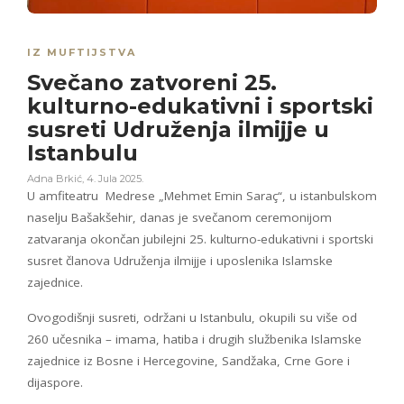
IZ MUFTIJSTVA
Svečano zatvoreni 25.
kulturno-edukativni i sportski
susreti Udruženja ilmijje u
Istanbulu
Adna Brkić
,
4. Jula 2025.
U amfiteatru Medrese „Mehmet Emin Saraç“, u istanbulskom
naselju Bašakšehir, danas je svečanom ceremonijom
zatvaranja okončan jubilejni 25. kulturno-edukativni i sportski
susret članova Udruženja ilmijje i uposlenika Islamske
zajednice.
Ovogodišnji susreti, održani u Istanbulu, okupili su više od
260 učesnika – imama, hatiba i drugih službenika Islamske
zajednice iz Bosne i Hercegovine, Sandžaka, Crne Gore i
dijaspore.