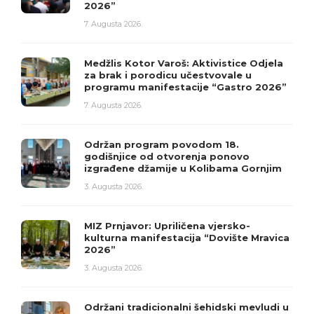
2026”
7. Augusta 2026.
Medžlis Kotor Varoš: Aktivistice Odjela
za brak i porodicu učestvovale u
programu manifestacije “Gastro 2026”
7. Augusta 2026.
Održan program povodom 18.
godišnjice od otvorenja ponovo
izgrađene džamije u Kolibama Gornjim
3. Augusta 2026.
MIZ Prnjavor: Upriličena vjersko-
kulturna manifestacija “Dovište Mravica
2026”
3. Augusta 2026.
Održani tradicionalni šehidski mevludi u