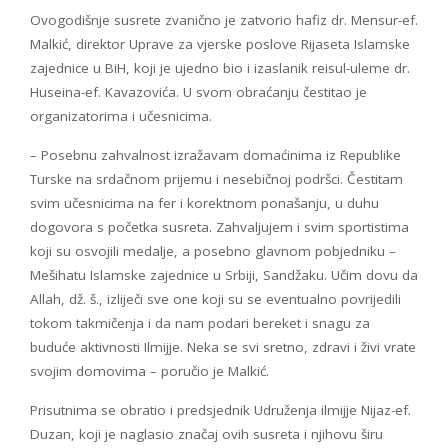
Ovogodišnje susrete zvanično je zatvorio hafiz dr. Mensur-ef.
Malkić, direktor Uprave za vjerske poslove Rijaseta Islamske
zajednice u BiH, koji je ujedno bio i izaslanik reisul-uleme dr.
Huseina-ef. Kavazovića. U svom obraćanju čestitao je
organizatorima i učesnicima.
– Posebnu zahvalnost izražavam domaćinima iz Republike
Turske na srdačnom prijemu i nesebičnoj podršci. Čestitam
svim učesnicima na fer i korektnom ponašanju, u duhu
dogovora s početka susreta. Zahvaljujem i svim sportistima
koji su osvojili medalje, a posebno glavnom pobjedniku –
Mešihatu Islamske zajednice u Srbiji, Sandžaku. Učim dovu da
Allah, dž. š., izliječi sve one koji su se eventualno povrijedili
tokom takmičenja i da nam podari bereket i snagu za
buduće aktivnosti Ilmijje. Neka se svi sretno, zdravi i živi vrate
svojim domovima – poručio je Malkić.
Prisutnima se obratio i predsjednik Udruženja ilmijje Nijaz-ef.
Duzan, koji je naglasio značaj ovih susreta i njihovu širu