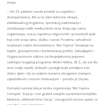
misiju.
– Ovi 25. jubilarni susreti protekli su uspješno i
dostojanstveno. Bili su to dani duhovne okrepe,
intelektualnog bogatstva, sportskog nadmetanja i
učvršćivanja naših međusobnih veza. Ilmija nije samo
organizacija, ona je zajednica odgovornih i posvećenih ljudi
koji vole svoju vjeru, službu i narod. Posebnu zahvalnost
izražavam našim domaćinima iz “Ilim Yayma” fondacije na
toplini, gostoprimstvu i kontinuiranoj podršci. Zahvaljujem i
Organizacionom odboru na besprijekornoj pripremi
sadržajno bogatog programa. Molim Allaha, dž. š., da sve što
smo ovdje naučili, doživjeli i postigli bude primljeno kao
dobro djelo i da se vratimo kućama obogaćeni znanjem,
zajedništvom i novom motivacijom – poručio je Duzan.
Domaćin susreta bila je turska organizacija “Ilim Yayma
Cemiyeti”, koja je i ove godine ustupila savremeni kompleks
Medrese „Mehmet Emin Saraç“, omogućivši izvrsne uvjete za