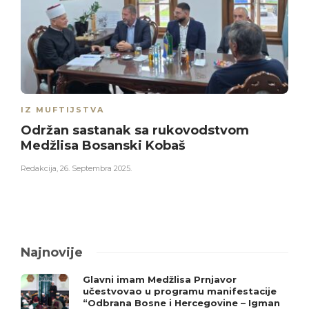
IZ MUFTIJSTVA
Održan sastanak sa rukovodstvom
Medžlisa Bosanski Kobaš
Redakcija
,
26. Septembra 2025.
Najnovije
Glavni imam Medžlisa Prnjavor
učestvovao u programu manifestacije
“Odbrana Bosne i Hercegovine – Igman