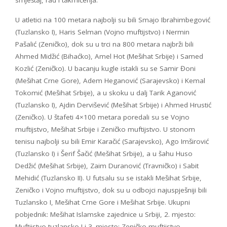
smještaj, rad i takmičenja.
U atletici na 100 metara najbolji su bili Smajo Ibrahimbegović
(Tuzlansko I), Haris Selman (Vojno muftijstvo) i Nermin
Pašalić (Zeničko), dok su u trci na 800 metara najbrži bili
Ahmed Midžić (Bihaćko), Amel Hot (Mešihat Srbije) i Samed
Kozlić (Zeničko). U bacanju kugle istakli su se Samir Đoni
(Mešihat Crne Gore), Adem Heganović (Sarajevsko) i Kemal
Tokomić (Mešihat Srbije), a u skoku u dalj Tarik Aganović
(Tuzlansko I), Ajdin Dervišević (Mešihat Srbije) i Ahmed Hrustić
(Zeničko). U štafeti 4×100 metara poredali su se Vojno
muftijstvo, Mešihat Srbije i Zeničko muftijstvo. U stonom
tenisu najbolji su bili Emir Karačić (Sarajevsko), Ago Imširović
(Tuzlansko I) i Šerif Šačić (Mešihat Srbije), a u šahu Huso
Dedžić (Mešihat Srbije), Zaim Duranović (Travničko) i Sabit
Mehidić (Tuzlansko II). U futsalu su se istakli Mešihat Srbije,
Zeničko i Vojno muftijstvo, dok su u odbojci najuspješniji bili
Tuzlansko I, Mešihat Crne Gore i Mešihat Srbije. Ukupni
pobjednik: Mešihat Islamske zajednice u Srbiji, 2. mjesto:
Muftijstvo tuzlansko I i 3. mjesto: Zeničko muftijstvo