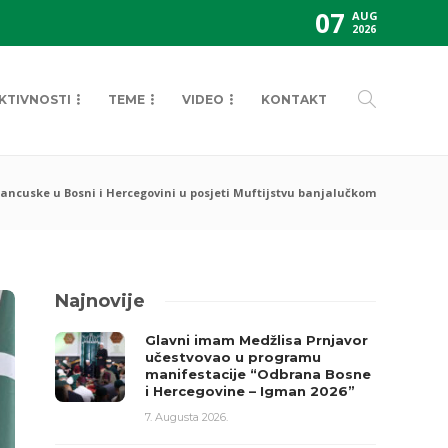
07
AUG
2026
KTIVNOSTI
TEME
VIDEO
KONTAKT
ncuske u Bosni i Hercegovini u posjeti Muftijstvu banjalučkom
Najnovije
Glavni imam Medžlisa Prnjavor
učestvovao u programu
manifestacije “Odbrana Bosne
i Hercegovine – Igman 2026”
7. Augusta 2026.