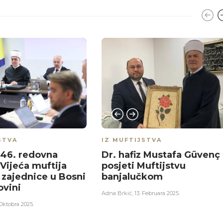
STVA
IZ MUFTIJSTVA
46. redovna
Dr. hafiz Mustafa Güvenç
 Vijeća muftija
posjeti Muftijstvu
 zajednice u Bosni
banjalučkom
ovini
Adna Brkić
,
13. Februara 2025.
 Oktobra 2025.