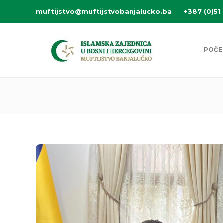
muftijstvo@muftijstvobanjalucko.ba
+387 (0)51
POČE