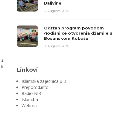
Baljvine
3. Augusta 2026.
Održan program povodom
godišnjice otvorenja džamije u
Bosanskom Kobašu
3. Augusta 2026.
ju
ade
Linkovi
Islamska zajednica u BiH
Preporod.info
Radio BIR
Islam.ba
Webmail