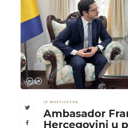
IZ MUFTIJSTVA
Ambasador Fran
Hercegovini u p