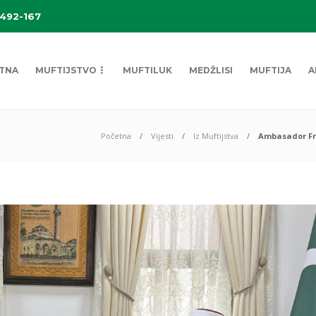
 492-167
TNA
MUFTIJSTVO
MUFTILUK
MEDŽLISI
MUFTIJA
A
Početna
Vijesti
Iz Muftijstva
Ambasador Fra