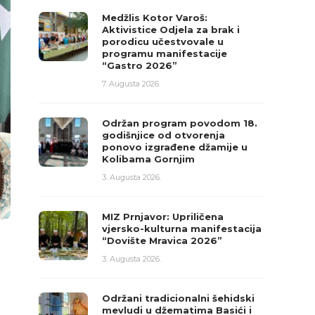
Medžlis Kotor Varoš:
Aktivistice Odjela za brak i
porodicu učestvovale u
programu manifestacije
“Gastro 2026”
7. Augusta 2026.
Održan program povodom 18.
godišnjice od otvorenja
ponovo izgrađene džamije u
Kolibama Gornjim
3. Augusta 2026.
MIZ Prnjavor: Upriličena
vjersko-kulturna manifestacija
“Dovište Mravica 2026”
3. Augusta 2026.
Održani tradicionalni šehidski
mevludi u džematima Basići i