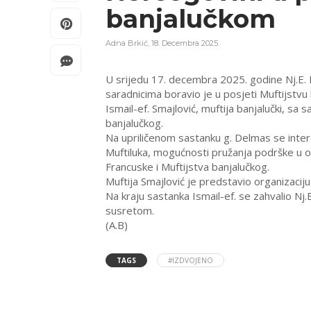
banjalučkom
Adna Brkić
,
18. Decembra 2025.
U srijedu 17. decembra 2025. godine Nj.E.
saradnicima boravio je u posjeti Muftijstvu
Ismail-ef. Smajlović, muftija banjalučki, sa
banjalučkog.
Na upriličenom sastanku g. Delmas se intere
Muftiluka, mogućnosti pružanja podrške u
Francuske i Muftijstva banjalučkog.
Muftija Smajlović je predstavio organizaciju
Na kraju sastanka Ismail-ef. se zahvalio Nj.
susretom.
(A.B)
TAGS
#IZDVOJENO