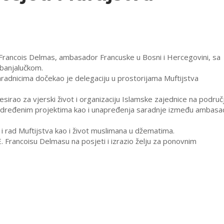
 Francois Delmas, ambasador Francuske u Bosni i Hercegovini, sa
 banjalučkom.
 saradnicima dočekao je delegaciju u prostorijama Muftijstva
sirao za vjerski život i organizaciju Islamske zajednice na područ
 određenim projektima kao i unapređenja saradnje između ambas
 i rad Muftijstva kao i život muslimana u džematima.
E. Francoisu Delmasu na posjeti i izrazio želju za ponovnim