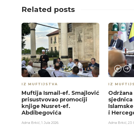
Related posts
IZ MUFTIJSTVA
IZ MUFTIJ
Muftija Ismail-ef. Smajlović
Održana 
prisustvovao promociji
sjednica
knjige Nusret-ef.
Islamske
Abdibegovića
i Herceg
Adna Brkić
,
1. Jula 2026.
Adna Brkić
,
23.