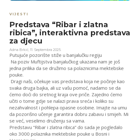
VIJESTI
Predstava “Ribar i zlatna
ribica”, interaktivna predstava
za djecu
Adna Brkić
,
11. Septembra 2025.
Putujuće pozorište stiže u banjalučku regiju
Na poziv Muftijstva banjalučkog ukazana nam je još
jedna prilika da se družimo sa polaznicima mektebske
pouke.
Dragi naši, očekuje vas predstava koja ne počinje kao
svaka druga bajka, ali uz vašu pomoć, nadamo se da
ćemo doći do sretnog kraja ove priče. Zajedno ćemo
učiti o tome gdje se nalazi prava sreća i koliko su
nezahvalnost i pohlepa opasne osobine. Imajte na umu
da pozorišno učenje garantira dobru zabavu i smijeh. Mi
se već, veselimo druženju sa vama.
Predstavu “Ribar i zlatna ribica” do sada je pogledalo
oko 3000 polaznika mektebske pouke u Bosni i