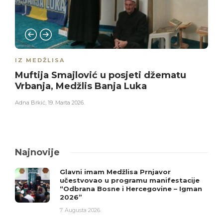
IZ MEDŽLISA
Muftija Smajlović u posjeti džematu
Vrbanja, Medžlis Banja Luka
Adna Brkić
,
19. Marta 2026.
Najnovije
Glavni imam Medžlisa Prnjavor
učestvovao u programu manifestacije
“Odbrana Bosne i Hercegovine – Igman
2026”
7. Augusta 2026.