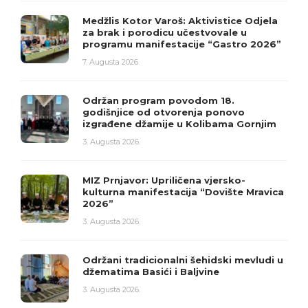
Medžlis Kotor Varoš: Aktivistice Odjela
za brak i porodicu učestvovale u
programu manifestacije “Gastro 2026”
7. Augusta 2026.
Održan program povodom 18.
godišnjice od otvorenja ponovo
izgrađene džamije u Kolibama Gornjim
3. Augusta 2026.
MIZ Prnjavor: Upriličena vjersko-
kulturna manifestacija “Dovište Mravica
2026”
3. Augusta 2026.
Održani tradicionalni šehidski mevludi u
džematima Basići i Baljvine
3. Augusta 2026.